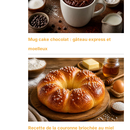
Mug cake chocolat : gâteau express et
moelleux
Recette de la couronne briochée au miel