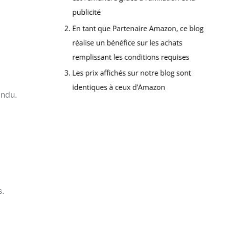
ondu.
s.