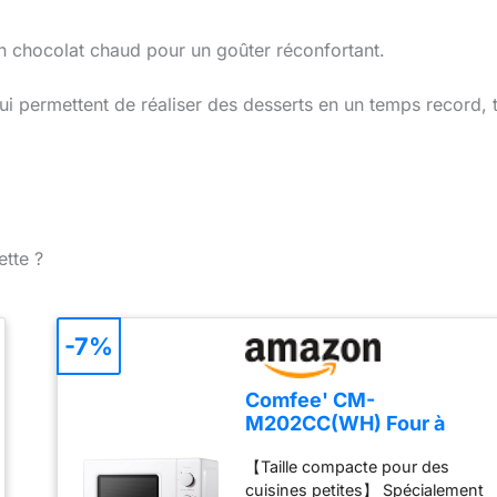
n chocolat chaud pour un goûter réconfortant.
i permettent de réaliser des desserts en un temps record, 
ette ?
-7%
Comfee' CM-
M202CC(WH) Four à
micro-ondes compact
【Taille compacte pour des
avec la capacité de 20
cuisines petites】 Spécialement
litres, 700 W avec