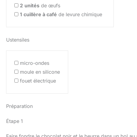
2
unités
de œufs
1
cuillère à café
de levure chimique
Ustensiles
micro-ondes
moule en silicone
fouet électrique
Préparation
Étape 1
Faire fondre le chocolat noir et le beurre dans un bol a