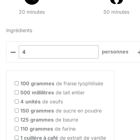
20 minutes
50 minutes
Ingrédients
–
personnes
100
grammes
de fraise lyophilisée
500
millilitres
de lait entier
4
unités
de oeufs
150
grammes
de sucre en poudre
125
grammes
de beurre
110
grammes
de farine
1
cuillère à café
de extrait de vanille