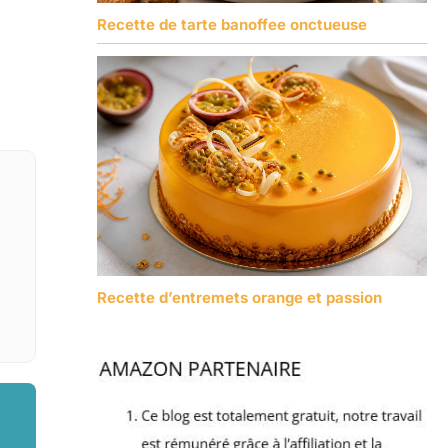
Recette de tarte banoffee onctueuse
Recette d’entremets orange et passion