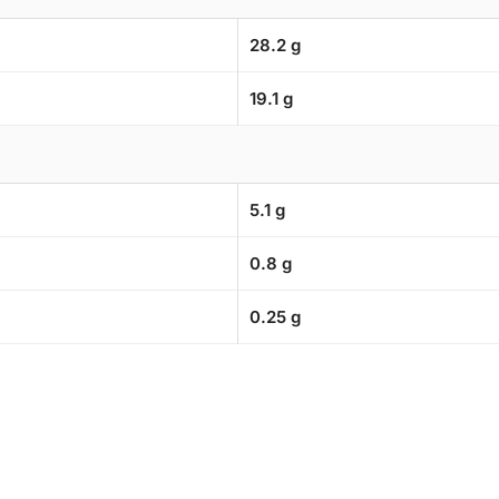
28.2 g
19.1 g
5.1 g
0.8 g
0.25 g