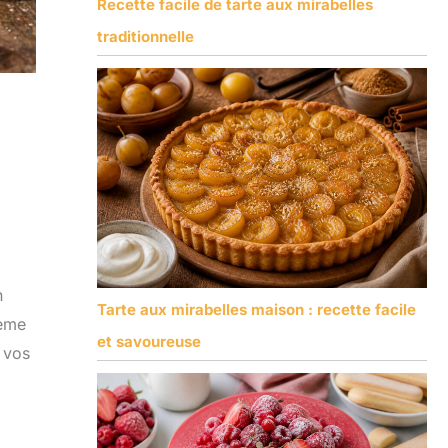
Recette facile de tarte aux mirabelles
traditionnelle
n
Tarte aux mirabelles maison : recette facile
rème
et savoureuse
 vos