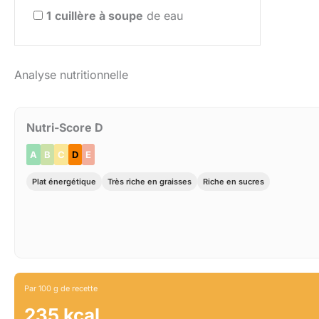
1
cuillère à soupe
de eau
Analyse nutritionnelle
Nutri-Score D
A
B
C
D
E
Plat énergétique
Très riche en graisses
Riche en sucres
Par 100 g de recette
235 kcal