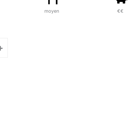
moyen
€€
+