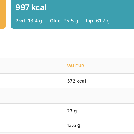
997 kcal
Prot.
18.4 g —
Gluc.
95.5 g —
Lip.
61.7 g
VALEUR
372 kcal
23 g
13.6 g