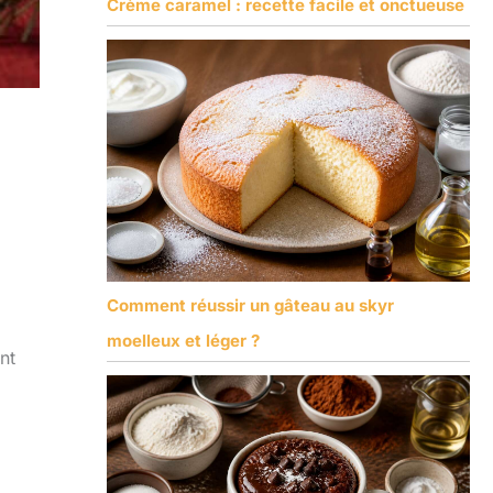
Crème caramel : recette facile et onctueuse
Comment réussir un gâteau au skyr
moelleux et léger ?
nt