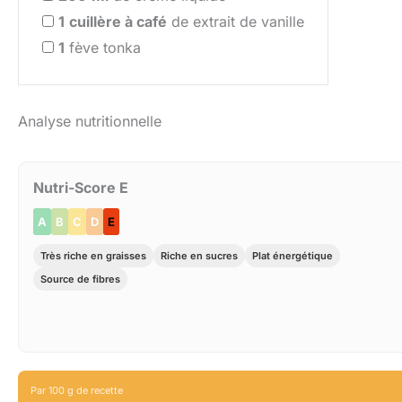
1
cuillère à café
de extrait de vanille
1
fève tonka
Analyse nutritionnelle
Nutri-Score E
A
B
C
D
E
Très riche en graisses
Riche en sucres
Plat énergétique
Source de fibres
Par 100 g de recette