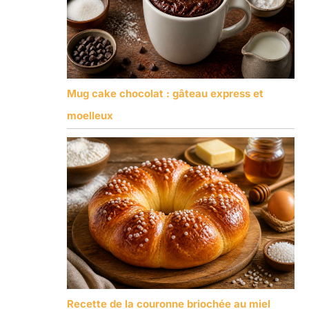
Mug cake chocolat : gâteau express et
moelleux
Recette de la couronne briochée au miel