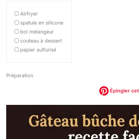
Airfryer
spatule en silicone
bol mélangeur
couteau à dessert
papier sulfurisé
Préparation
Épingler cet