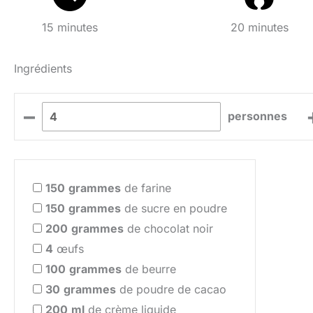
15 minutes
20 minutes
Ingrédients
–
personnes
150
grammes
de farine
150
grammes
de sucre en poudre
200
grammes
de chocolat noir
4
œufs
100
grammes
de beurre
30
grammes
de poudre de cacao
200
ml
de crème liquide