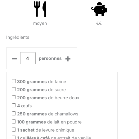
moyen
€€
Ingrédients
–
+
personnes
300
grammes
de farine
200
grammes
de sucre
200
grammes
de beurre doux
4
œufs
250
grammes
de chamallows
100
grammes
de lait en poudre
1
sachet
de levure chimique
1
cuillère à café
de extrait de vanille