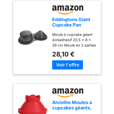
Eddingtons Giant
Cupcake Pan
Moule à cupcake géant
Antiadhésif 20,5 x 8 x
39 cm Moule en 2 parties
: pour le haut et bas du
28,10 €
cupcake Ajoutez une
touche rétro à votre
cuisine
Alvinlite Moules à
cupcakes géants,
passent au lave-