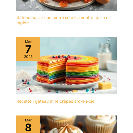
Gâteau au lait concentré sucré : recette facile et
rapide
Mar
7
2025
Recette : gâteau mille crêpes arc-en-ciel
Mar
8