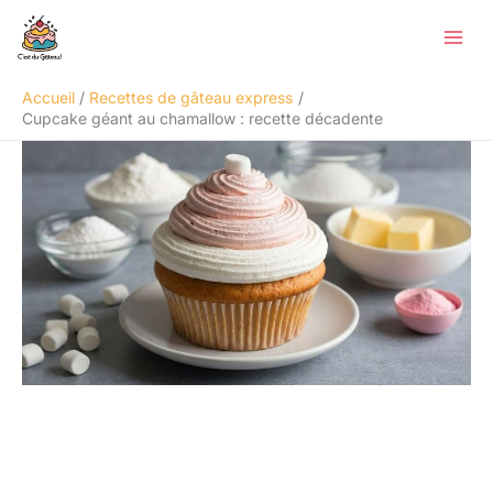
Aller
Rechercher
au
contenu
Accueil
Recettes de gâteau express
Cupcake géant au chamallow : recette décadente