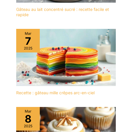
d'être rassuré Poignée
Gâteau au lait concentré sucré : recette facile et
en bakélite :
rapide
antidérapante, portable,
design ergonomique,
confortable. Forte
Mar
compatibilité : style
7
universel, peut être utilisé
sur une cuisinière à gaz,
2025
une cuisinière à
induction, un chauffage
électrique en céramique,
un four infrarouge, etc.
Recette : gâteau mille crêpes arc-en-ciel
Mar
8
2025