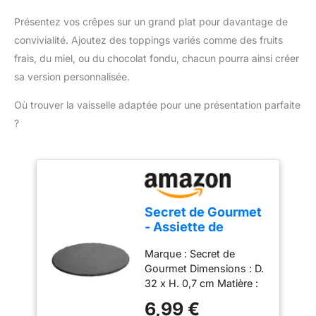
râpés pour les
durée.
Résultats Fins
saupoudrer avec facilité.
Présentez vos crêpes sur un grand plat pour davantage de
et Précis : La râpe à
Idéale pour les espèces.
convivialité. Ajoutez des toppings variés comme des fruits
muscade en acier
inoxydable offre des
frais, du miel, ou du chocolat fondu, chacun pourra ainsi créer
résultats de rabotage
sa version personnalisée.
fins, permettant
d'extraire les saveurs les
Où trouver la vaisselle adaptée pour une présentation parfaite
plus subtiles des épices
?
et agrumes.
Qualité
Premium : La qualité de la
Schwertkrone garantit
des produits durables et
efficaces pour une
utilisation quotidienne
Secret de Gourmet
dans la cuisine, assurant
- Assiette de
satisfaction et
Présentation
performance.
Marque : Secret de
Ardoise 32cm Gris
Gourmet Dimensions : D.
32 x H. 0,7 cm Matière :
Ardoise Coloris : Gris
6,99 €