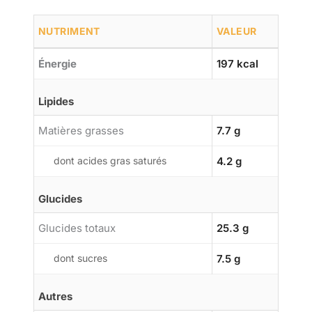
NUTRIMENT
VALEUR
Énergie
197 kcal
Lipides
Matières grasses
7.7 g
dont acides gras saturés
4.2 g
Glucides
Glucides totaux
25.3 g
dont sucres
7.5 g
Autres