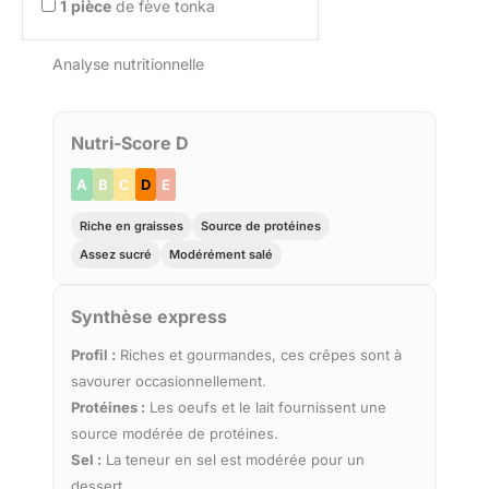
1
pièce
de fève tonka
Analyse nutritionnelle
Nutri-Score D
A
B
C
D
E
Riche en graisses
Source de protéines
Assez sucré
Modérément salé
Synthèse express
Profil :
Riches et gourmandes, ces crêpes sont à
savourer occasionnellement.
Protéines :
Les oeufs et le lait fournissent une
source modérée de protéines.
Sel :
La teneur en sel est modérée pour un
dessert.