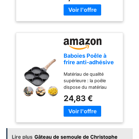
Baboies Poêle à
frire anti-adhésive
avec 4 trous pour
Matériau de qualité
crêpes et œufs au
supérieure : la poêle
plat
dispose du matériau
optimal, qui est
24,83 €
caractérisé par le
revêtement anti-adhésif
de la pierre Maifan, une
poignée en bakélite, et la
poêle est antiadhésive,
résistante à l'abrasion et
Lire plus
Gâteau de semoule de Christophe