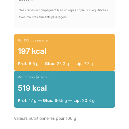
Ces crêpes accompagnent bien un repas copieux si équilibrées
avec d'autres aliments plus légers.
Par 100 g de recette
197 kcal
Prot.
6.5 g —
Gluc.
25.3 g —
Lip.
7.7 g
Par portion (4 parts)
519 kcal
Prot.
17 g —
Gluc.
66.5 g —
Lip.
20.3 g
Valeurs nutritionnelles pour 100 g