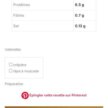
Protéines
6.5 g
Fibres
0.7 g
Sel
0.13 g
Ustensiles
crêpière
râpe à muscade
Préparation
Épingler cette recette sur Pinterest