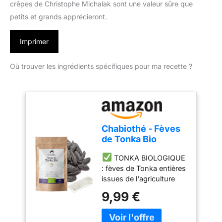
crêpes de Christophe Michalak sont une valeur sûre que
petits et grands apprécieront.
Imprimer
Où trouver les ingrédients spécifiques pour ma recette ?
Chabiothé - Fèves
de Tonka Bio
entières 50g + râpe
TONKA BIOLOGIQUE
- certifié Biologique
: fèves de Tonka entières
- Sachet
issues de l'agriculture
refermable
biologique - taille 3 à 4
9,99 €
cm - Origine : Brésil
AVEC UNE RÂPE : 50g
de fèves de tonka + une