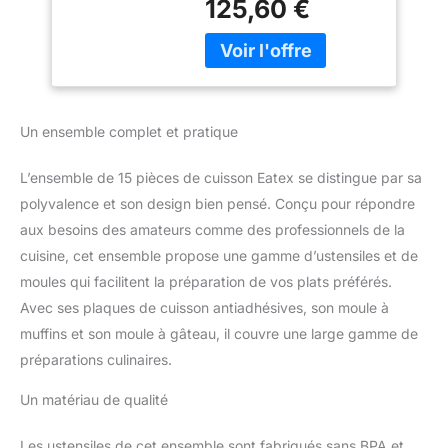
125,60 €
plaques de cuisson
four avec moule à
petites, moyennes et
muffins, moule à
grandes pour le four, lot
gâteau et
de 3 ; plus une plaque à
ustensiles de
pizza, un moule à pain,
cuisine – Noir
un moule carré, 2 moules
Un ensemble complet et pratique
ronds, des moules à
muffins de 12 et 24
L’ensemble de 15 pièces de cuisson Eatex se distingue par sa
tasses et 5 spatules en
silicone. Lot de 24
polyvalence et son design bien pensé. Conçu pour répondre
ustensiles de cuisine :
aux besoins des amateurs comme des professionnels de la
ouvre-boîte, spatule,
cuisine, cet ensemble propose une gamme d’ustensiles et de
spatule ajourée, cuillère,
moules qui facilitent la préparation de vos plats préférés.
louche, fouet, spatule,
Avec ses plaques de cuisson antiadhésives, son moule à
râpe, pince, tasses à
mesurer, presse-purée,
muffins et son moule à gâteau, il couvre une large gamme de
cuillère à glace, ouvre-
préparations culinaires.
bière et éplucheur.
Poignées en silicone : les
Un matériau de qualité
poignées en silicone
rouge sur notre
Les ustensiles de cet ensemble sont fabriqués sans BPA et