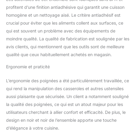
ensemble de poêles à
profitent d’une finition antiadhésive qui garantit une cuisson
four garantissent une
prise en main
homogène et un nettoyage aisé. Le critère antiadhésif est
confortable. Nos
crucial pour éviter que les aliments collent aux surfaces, ce
ustensiles de cuisson
qui est souvent un problème avec des équipements de
antiadhésifs sont sans
moindre qualité. La qualité de fabrication est soulignée par les
BPA et sans
avis clients, qui mentionnent que les outils sont de meilleure
PTFE/PFOA/PFOS.
Ensemble de moules à
qualité que ceux habituellement achetés en magasin.
four empilables :
empilables pour un
Ergonomie et praticité
rangement pratique, nos
moules de cuisson pour
L’ergonomie des poignées a été particulièrement travaillée, ce
four seront vos plaques
qui rend la manipulation des casseroles et autres ustensiles
de cuisson antiadhésives
aussi plaisante que sécurisée. Un client a notamment souligné
préférées et plaques de
cuisson.
la qualité des poignées, ce qui est un atout majeur pour les
utilisateurs cherchant à allier confort et efficacité. De plus, le
design en noir et noir de l’ensemble apporte une touche
d’élégance à votre cuisine.