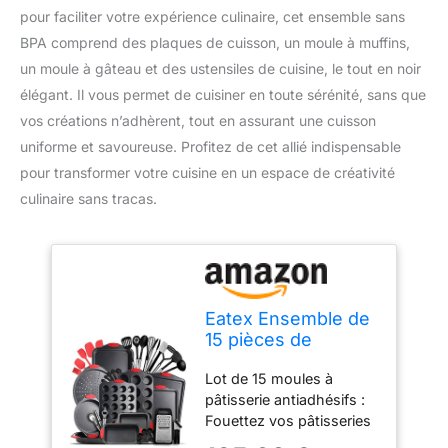
pour faciliter votre expérience culinaire, cet ensemble sans
BPA comprend des plaques de cuisson, un moule à muffins,
un moule à gâteau et des ustensiles de cuisine, le tout en noir
élégant. Il vous permet de cuisiner en toute sérénité, sans que
vos créations n’adhèrent, tout en assurant une cuisson
uniforme et savoureuse. Profitez de cet allié indispensable
pour transformer votre cuisine en un espace de créativité
culinaire sans tracas.
Eatex Ensemble de
15 pièces de
cuisson
Lot de 15 moules à
antiadhésives sans
pâtisserie antiadhésifs :
BPA, plaques de
Fouettez vos pâtisseries
cuisson
préférées avec nos
antiadhésives pour