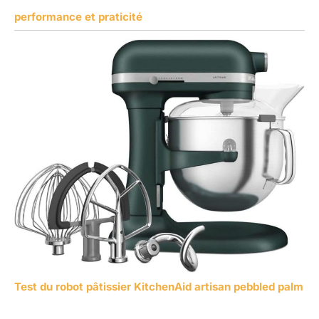
performance et praticité
Test du robot pâtissier KitchenAid artisan pebbled palm