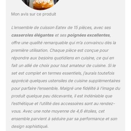
poignées en silicone
rouge sur notre
Mon avis sur ce produit
ensemble de poêles à
four garantissent une
L’ensemble de cuisson Eatex de 15 pièces, avec ses
prise en main
confortable. Nos
casseroles élégantes
et ses
poignées excellentes
,
ustensiles de cuisson
offre une qualité remarquable qui m’a convaincu dès la
antiadhésifs sont sans
première utilisation. Chaque pièce est conçue pour
BPA et sans
répondre aux besoins quotidiens en cuisine, ce qui en
PTFE/PFOA/PFOS.
Ensemble de moules à
fait un allié de choix pour tout amateur de cuisine. Si le
four empilables :
set est complet en termes essentiels, j’aurais toutefois
empilables pour un
apprécié quelques ustensiles de cuisine supplémentaires
rangement pratique, nos
pour parfaire l’ensemble. Malgré une fidélité à l’image du
moules de cuisson pour
four seront vos plaques
produit quelque peu décevante, il est indéniable que
de cuisson antiadhésives
l’esthétique et l’utilité des accessoires sont au rendez-
préférées et plaques de
vous. Avec une note moyenne de 4,6 étoiles, cet
cuisson.
ensemble parvient à séduire par sa performance et son
design sophistiqué.