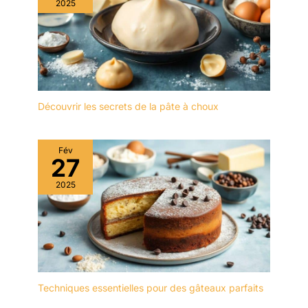
2025
Découvrir les secrets de la pâte à choux
Fév
27
2025
Techniques essentielles pour des gâteaux parfaits