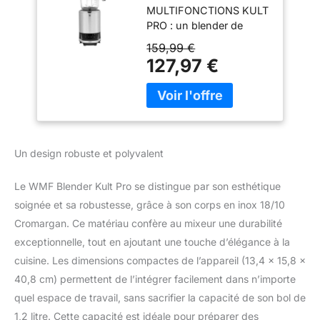
MULTIFONCTIONS KULT
Accessoires en
PRO : un blender de
Tritan sans BPA,
qualité professionnelle
Inox 18/10
159,99 €
pour tout broyer, hacher
Cromargan, Lames
127,97 €
et mélanger, avec tous
amovibles, 2
les accessoires pour
bouteilles incluses,
transporter vos
1200 W, Kult Pro
smoothies et autres
0416530011
boissons HAUTE
PERFORMANCE :
Un design robuste et polyvalent
puissance de 1200 W,
jusqu’à 30000 trs/min, 6
Le WMF Blender Kult Pro se distingue par son esthétique
vitesses et une fonction
soignée et sa robustesse, grâce à son corps en inox 18/10
d’impulsion, pour une
efficacité optimale et des
Cromargan. Ce matériau confère au mixeur une durabilité
résultats parfaits
exceptionnelle, tout en ajoutant une touche d’élégance à la
ACCESSOIRES INCLUS
cuisine. Les dimensions compactes de l’appareil (13,4 x 15,8 x
EN TRITAN : 2 bouteilles
40,8 cm) permettent de l’intégrer facilement dans n’importe
à mélanger à emporter
(500 ml + 700 ml) avec 2
quel espace de travail, sans sacrifier la capacité de son bol de
couvercles pour boire, 1
1,2 litre. Cette capacité est idéale pour préparer des