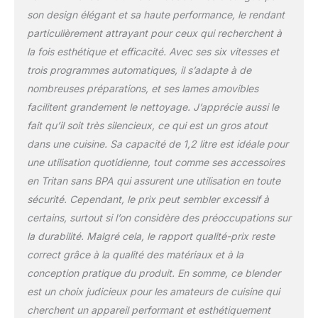
lavable au lave-vaisselle,
son design élégant et sa haute performance, le rendant
ouverture de remplissage
particulièrement attrayant pour ceux qui recherchent à
avec pot mesureur,
la fois esthétique et efficacité. Avec ses six vitesses et
couvercle à poignée
trois programmes automatiques, il s’adapte à de
amovible pour un
nettoyage facile et
nombreuses préparations, et ses lames amovibles
complet GARANTIE :
facilitent grandement le nettoyage. J’apprécie aussi le
WMF vous offre une
fait qu’il soit très silencieux, ce qui est un gros atout
garantie de 2 ans 2
dans une cuisine. Sa capacité de 1,2 litre est idéale pour
BLOCS DE LAMES :
couteau à 6 lames et
une utilisation quotidienne, tout comme ses accessoires
lame plate en acier
en Tritan sans BPA qui assurent une utilisation en toute
inoxydable de haute
sécurité. Cependant, le prix peut sembler excessif à
qualité, pour une
certains, surtout si l’on considère des préoccupations sur
utilisation individuelle ou
la durabilité. Malgré cela, le rapport qualité-prix reste
combinée COMMANDES
PRATIQUES : écran
correct grâce à la qualité des matériaux et à la
numérique LCD, 3
conception pratique du produit. En somme, ce blender
programmes
est un choix judicieux pour les amateurs de cuisine qui
automatiques (smoothie,
cherchent un appareil performant et esthétiquement
glace pilée, café moulu),