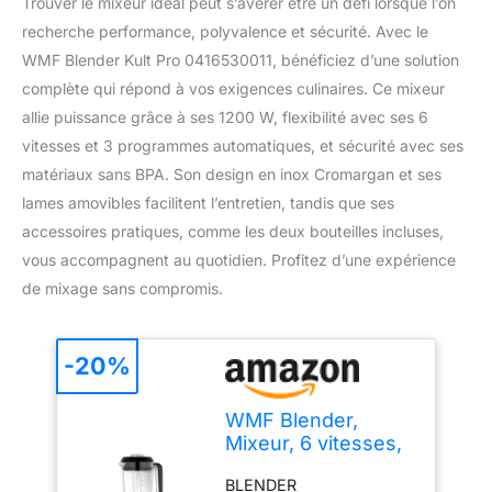
Trouver le mixeur idéal peut s’avérer être un défi lorsque l’on
recherche performance, polyvalence et sécurité. Avec le
WMF Blender Kult Pro 0416530011, bénéficiez d’une solution
complète qui répond à vos exigences culinaires. Ce mixeur
allie puissance grâce à ses 1200 W, flexibilité avec ses 6
vitesses et 3 programmes automatiques, et sécurité avec ses
matériaux sans BPA. Son design en inox Cromargan et ses
lames amovibles facilitent l’entretien, tandis que ses
accessoires pratiques, comme les deux bouteilles incluses,
vous accompagnent au quotidien. Profitez d’une expérience
de mixage sans compromis.
-20%
WMF Blender,
Mixeur, 6 vitesses,
3 programmes
BLENDER
auto, Bol 1,2 L,