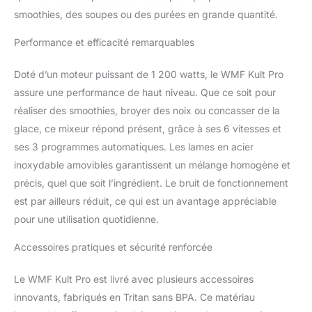
petit récipient à mélanger
smoothies, des soupes ou des purées en grande quantité.
(300 ml) avec couvercle
de conservation, tous
Performance et efficacité remarquables
compatibles lave-
vaisselle BOL GRANDE
Doté d’un moteur puissant de 1 200 watts, le WMF Kult Pro
CAPACITE : contenance
assure une performance de haut niveau. Que ce soit pour
idéale 1,2 L, en Tritan
lavable au lave-vaisselle,
réaliser des smoothies, broyer des noix ou concasser de la
ouverture de remplissage
glace, ce mixeur répond présent, grâce à ses 6 vitesses et
avec pot mesureur,
ses 3 programmes automatiques. Les lames en acier
couvercle à poignée
inoxydable amovibles garantissent un mélange homogène et
amovible pour un
nettoyage facile et
précis, quel que soit l’ingrédient. Le bruit de fonctionnement
complet GARANTIE :
est par ailleurs réduit, ce qui est un avantage appréciable
WMF vous offre une
pour une utilisation quotidienne.
garantie de 2 ans 2
BLOCS DE LAMES :
Accessoires pratiques et sécurité renforcée
couteau à 6 lames et
lame plate en acier
Le WMF Kult Pro est livré avec plusieurs accessoires
inoxydable de haute
innovants, fabriqués en Tritan sans BPA. Ce matériau
qualité, pour une