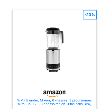
puissance de 1200 W,
jusqu’à 30000 trs/min, 6
vitesses et une fonction
-20%
d’impulsion, pour une
efficacité optimale et des
résultats parfaits
ACCESSOIRES INCLUS
EN TRITAN : 2 bouteilles
à mélanger à emporter
(500 ml + 700 ml) avec 2
couvercles pour boire, 1
petit récipient à mélanger
(300 ml) avec couvercle
de conservation, tous
compatibles lave-
vaisselle BOL GRANDE
CAPACITE : contenance
idéale 1,2 L, en Tritan
lavable au lave-vaisselle,
ouverture de remplissage
WMF Blender, Mixeur, 6 vitesses, 3 programmes
avec pot mesureur,
auto, Bol 1,2 L, Accessoires en Tritan sans BPA,
Inox 18/10 Cromargan, Lames amovibles, 2
couvercle à poignée