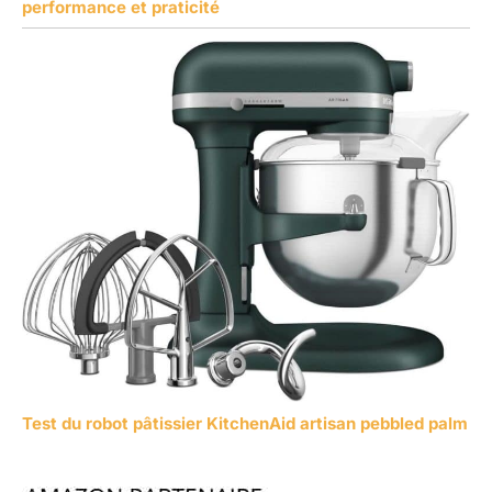
performance et praticité
Test du robot pâtissier KitchenAid artisan pebbled palm