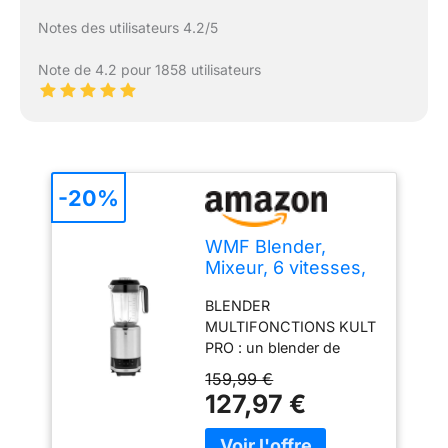
Notes des utilisateurs 4.2/5
Note de 4.2 pour 1858 utilisateurs
-20%
WMF Blender,
Mixeur, 6 vitesses,
3 programmes
BLENDER
auto, Bol 1,2 L,
MULTIFONCTIONS KULT
Accessoires en
PRO : un blender de
Tritan sans BPA,
qualité professionnelle
Inox 18/10
159,99 €
pour tout broyer, hacher
Cromargan, Lames
127,97 €
et mélanger, avec tous
amovibles, 2
les accessoires pour
bouteilles incluses,