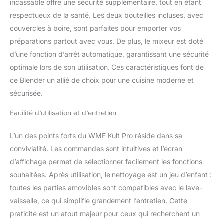
utilisation individuelle ou
incassable offre une sécurité supplémentaire, tout en étant
combinée COMMANDES
respectueux de la santé. Les deux bouteilles incluses, avec
PRATIQUES : écran
couvercles à boire, sont parfaites pour emporter vos
numérique LCD, 3
préparations partout avec vous. De plus, le mixeur est doté
programmes
automatiques (smoothie,
d’une fonction d’arrêt automatique, garantissant une sécurité
glace pilée, café moulu),
optimale lors de son utilisation. Ces caractéristiques font de
interrupteur de sécurité
ce Blender un allié de choix pour une cuisine moderne et
marche/arrêt MATERIAU
sécurisée.
DURABLE ET
ESTHETIQUE : boîtier
Facilité d’utilisation et d’entretien
conçu en Cromargan
avec finition mate, Inox
L’un des points forts du WMF Kult Pro réside dans sa
18/10 de haute qualité,
marque déposée et
convivialité. Les commandes sont intuitives et l’écran
exclusive WMF
d’affichage permet de sélectionner facilement les fonctions
UTILISATION EN TOUTE
souhaitées. Après utilisation, le nettoyage est un jeu d’enfant :
SECURITE : fonction
toutes les parties amovibles sont compatibles avec le lave-
arrêt de sécurité, et base
avec ventouses pour
vaisselle, ce qui simplifie grandement l’entretien. Cette
une utilisation stable
praticité est un atout majeur pour ceux qui recherchent un