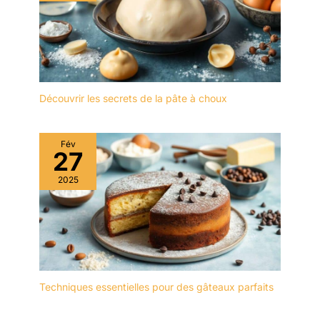
conçu en Cromargan
avec finition mate, Inox
18/10 de haute qualité,
marque déposée et
exclusive WMF
UTILISATION EN TOUTE
SECURITE : fonction
Découvrir les secrets de la pâte à choux
arrêt de sécurité, et base
avec ventouses pour
une utilisation stable
Fév
27
2025
Techniques essentielles pour des gâteaux parfaits