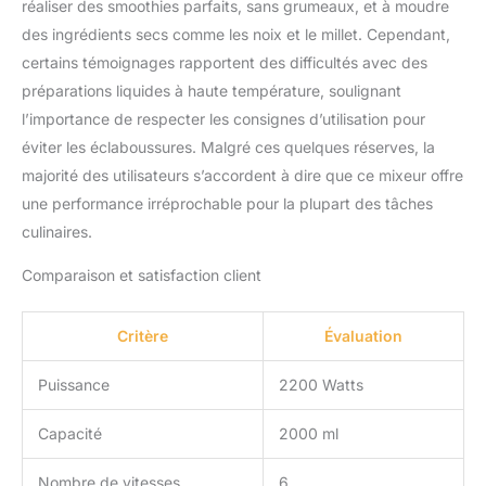
réaliser des smoothies parfaits, sans grumeaux, et à moudre
verrouillage de sécurité
des ingrédients secs comme les noix et le millet. Cependant,
et pied antidérapant. , en
certains témoignages rapportent des difficultés avec des
bas, les fils peuvent être
stockés pour vous aider
préparations liquides à haute température, soulignant
à offrir une expérience
l’importance de respecter les consignes d’utilisation pour
utilisateur sûre. Contrôle
éviter les éclaboussures. Malgré ces quelques réserves, la
de la vitesse variable : la
majorité des utilisateurs s’accordent à dire que ce mixeur offre
vitesse variable à 9
une performance irréprochable pour la plupart des tâches
niveaux de la machine à
smoothie traite sans
culinaires.
effort les fruits et
légumes frais ou
Comparaison et satisfaction client
surgelés, et ajuste
facilement la vitesse pour
Critère
Évaluation
obtenir une variété de
textures. Vous pouvez
Puissance
2200 Watts
également régler l'heure
et la vitesse
manuellement, il ne va
Capacité
2000 ml
pas au lave-vaisselle et le
mélangeur se nettoiera
Nombre de vitesses
6