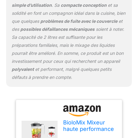
simple d’utilisation
. Sa
compacte conception
et sa
couvercle sont fabriqués
en matériau de qualité
solidité en font un compagnon idéal dans la cuisine, bien
alimentaire sans BPA,
que quelques
problèmes de fuite avec le couvercle
et
vous pouvez profiter de
des
possibles défaillances mécaniques
soient à noter.
notre mélangeur haute
Sa capacité de 2 litres est suffisante pour les
performance en toute
sécurité et facilement,
préparations familiales, mais le mixage des liquides
avec protection contre la
pourrait être amélioré. En somme, ce produit est un bon
surchauffe sur le moteur
investissement pour ceux qui recherchent un appareil
puissant, avec
polyvalent
et performant, malgré quelques petits
mécanisme de
verrouillage de sécurité
défauts à prendre en compte.
et pied antidérapant. , en
bas, les fils peuvent être
stockés pour vous aider
à offrir une expérience
utilisateur sûre. Contrôle
de la vitesse variable : la
BioloMix Mixeur
vitesse variable à 9
haute performance
niveaux de la machine à
2200W,6 modes
smoothie traite sans