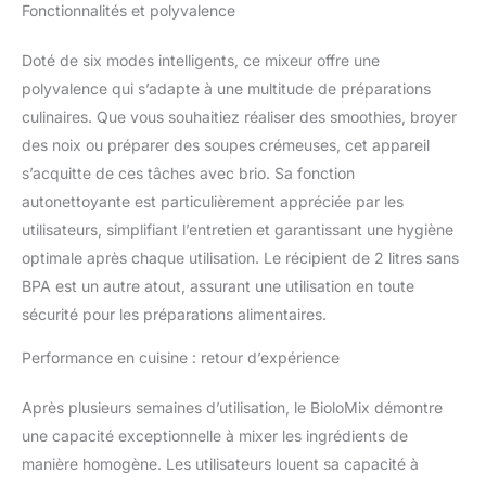
automatiques préréglés
Fonctionnalités et polyvalence
du mélangeur iQ vous
permettent de préparer
Doté de six modes intelligents, ce mixeur offre une
des jus, des smoothies à
polyvalence qui s’adapte à une multitude de préparations
la glace pilée, des
culinaires. Que vous souhaitiez réaliser des smoothies, broyer
sauces, du mouture et
des soupes chaudes en
des noix ou préparer des soupes crémeuses, cet appareil
six minutes dans un état
s’acquitte de ces tâches avec brio. Sa fonction
de cuisson à la vapeur.
autonettoyante est particulièrement appréciée par les
Utilisation et matériaux
utilisateurs, simplifiant l’entretien et garantissant une hygiène
sûrs : le bocal et le
couvercle sont fabriqués
optimale après chaque utilisation. Le récipient de 2 litres sans
en matériau de qualité
BPA est un autre atout, assurant une utilisation en toute
alimentaire sans BPA,
sécurité pour les préparations alimentaires.
vous pouvez profiter de
notre mélangeur haute
Performance en cuisine : retour d’expérience
performance en toute
sécurité et facilement,
Après plusieurs semaines d’utilisation, le BioloMix démontre
avec protection contre la
une capacité exceptionnelle à mixer les ingrédients de
surchauffe sur le moteur
puissant, avec
manière homogène. Les utilisateurs louent sa capacité à
mécanisme de