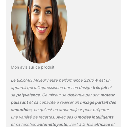
préparer vos smoothies
préférés. Il comprend
également un bol de
broyage de 500 ml avec
un plat pour moudre les
grains de café et les
épices fraîches et un
rebord et un couvercle
en PP noir Programmes
automatiques préréglés :
Les 6 programmes
automatiques préréglés
Mon avis sur ce produit
du mélangeur iQ vous
permettent de préparer
Le BioloMix Mixeur haute performance 2200W est un
des jus, des smoothies à
appareil qui m’impressionne par son design
très joli
et
la glace pilée, des
sa
polyvalence
. Ce mixeur se distingue par son
moteur
sauces, du mouture et
puissant
et sa capacité à réaliser un
mixage parfait des
des soupes chaudes en
six minutes dans un état
smoothies
, ce qui est un atout majeur pour préparer
de cuisson à la vapeur.
une variété de recettes. Avec ses
6 modes intelligents
Utilisation et matériaux
et sa fonction
autonettoyante
, il est à la fois
efficace
et
sûrs : le bocal et le