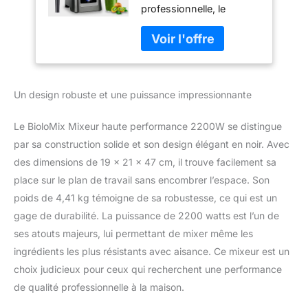
professionnelle, le
batteur sur socle
mélangeur de table
avec récipient 2L
professionnel peut
sans BPAsmoothie
facilement hacher et
maker
mélanger divers
ingrédients. L'ensemble
Un design robuste et une puissance impressionnante
de mélangeur est livré
avec un bol mélangeur
de 2 L et 304 lames en
Le BioloMix Mixeur haute performance 2200W se distingue
acier inoxydable pour
par sa construction solide et son design élégant en noir. Avec
préparer vos smoothies
des dimensions de 19 x 21 x 47 cm, il trouve facilement sa
préférés. Il comprend
place sur le plan de travail sans encombrer l’espace. Son
également un bol de
broyage de 500 ml avec
poids de 4,41 kg témoigne de sa robustesse, ce qui est un
un plat pour moudre les
gage de durabilité. La puissance de 2200 watts est l’un de
grains de café et les
ses atouts majeurs, lui permettant de mixer même les
épices fraîches et un
ingrédients les plus résistants avec aisance. Ce mixeur est un
rebord et un couvercle
en PP noir Programmes
choix judicieux pour ceux qui recherchent une performance
automatiques préréglés :
de qualité professionnelle à la maison.
Les 6 programmes