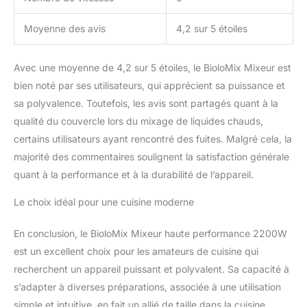
automatiquement.
Lieferumfang: 1 x 2200W
Moyenne des avis
4,2 sur 5 étoiles
Spitzenleistung Motor, 1
x BPA-freier
Wasserkocher, 1 x 600ml
Avec une moyenne de 4,2 sur 5 étoiles, le BioloMix Mixeur est
Tasse, 1 x Rührstab, 1 x
bien noté par ses utilisateurs, qui apprécient sa puissance et
Bedienungsanleitung.
sa polyvalence. Toutefois, les avis sont partagés quant à la
Kundendienst: 2 Jahre
qualité du couvercle lors du mixage de liquides chauds,
erweiterte Garantie für
den Motor, 1 Jahr
certains utilisateurs ayant rencontré des fuites. Malgré cela, la
Garantie für das
majorité des commentaires soulignent la satisfaction générale
Zubehör. Wenn Sie
quant à la performance et à la durabilité de l’appareil.
irgendwelche Fragen
über das Produkt haben,
Le choix idéal pour une cuisine moderne
zögern Sie bitte nicht,
uns für Antworten zu
En conclusion, le BioloMix Mixeur haute performance 2200W
kontaktieren.
est un excellent choix pour les amateurs de cuisine qui
recherchent un appareil puissant et polyvalent. Sa capacité à
s’adapter à diverses préparations, associée à une utilisation
simple et intuitive, en fait un allié de taille dans la cuisine.