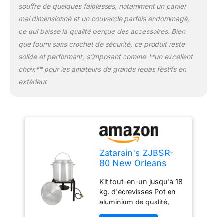
souffre de quelques faiblesses, notamment un panier
mal dimensionné et un couvercle parfois endommagé,
ce qui baisse la qualité perçue des accessoires. Bien
que fourni sans crochet de sécurité, ce produit reste
solide et performant, s’imposant comme **un excellent
choix** pour les amateurs de grands repas festifs en
extérieur.
Zatarain's ZJBSR-
80 New Orleans
Style Kit
Kit tout-en-un jusqu'à 18
d'écrevisses 80 QT
kg. d'écrevisses Pot en
Cuisinière,
aluminium de qualité,
aluminium, argent
panier à passoire,