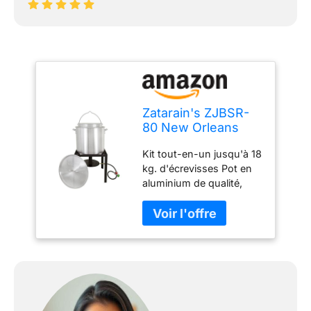
Zatarain's ZJBSR-
80 New Orleans
Style Kit
Kit tout-en-un jusqu'à 18
d'écrevisses 80 QT
kg. d'écrevisses Pot en
Cuisinière,
aluminium de qualité,
aluminium, argent
panier à passoire,
crochet de sécurité et
couvercle Comprend un
support en acier à 4
pieds, un tuyau
régulateur de 10 PSI et
un brûleur à jet Temps
d'ébullition moyen de 30