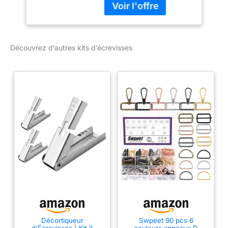
crochet de sécurité et
couvercle Comprend un
support en acier à 4
pieds, un tuyau
Découvrez d’autres kits d’écrevisses
régulateur de 10 PSI et
un brûleur à jet Temps
d'ébullition moyen de 30
minutes Design
approuvé CSA
Décortiqueur
Swpeet 90 pcs 6