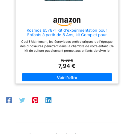
glissement Longue durée de vie
une bonne aide pour changer la
: La construction en acier
boucle de votre sac à dos. 6
inoxydable solide de ce
options de couleur : 6 boucles
décortiqueur d'écrevisses
de couleur au choix : or rose,
garantit sa robustesse et son
argent, noir, or, noir brillant et
efficacité, simplifiant le retrait
bronze. Mélangez-les et
Kosmos 657871 Kit d'expérimentation pour
des carapaces tout en
associez-les à différents
Enfants à partir de 8 Ans, kit Complet pour
préparant des repas agréables
projets pour créer des designs
débutants avec œufs, Nourriture, récipient,
entre amis ou lors de
uniques et des utilisations
Cool ! Maintenant, les écrevisses préhistoriques de l'époque
Pipette, Autres ustensiles
barbecues. d'application
variées. Couleurs classiques et
des dinosaures pénètrent dans la chambre de votre enfant. Ce
étendu: Conçu pour moderniser
lumineuses, avec une large
kit de culture passionnant permet aux enfants de vivre le
les tâches de préparation des
gamme de choix, vous donnant
développement de l'œuf aux crabes préhistoriques amusants.
aliments, le décortiqueur
plus d'espace pour la créativité
Une loupe vous aidera à ne rien manquer. Avec les ustensiles
10,93 €
d'écrevisses convient aussi
dans vos créations faites à la
inclus dans le kit, les enfants grandissent, nourrissent et
7,94 €
bien aux cuisines domestiques
main. Facile à utiliser : le
prennent soin des petits animaux tout seuls. Les instructions en
qu'aux banquets et restaurants,
mousqueton pivotant peut
couleur expliquent en étapes simples comment l'élevage et
un retrait des carapaces.
pivoter à 360°, facile à presser,
l'entretien fonctionnent et contient des informations
à ouvrir et à fermer. L'anneau en
supplémentaires intéressantes sur les petits animaux
D semi-circulaire offre une
préhistoriques. Cette boîte d'expérimentation KOSMOS offre un
connexion stable pour le sac et
premier aperçu du monde de la biologie et est un cadeau
la sangle de sac. Les boucles à
passionnant pour les enfants à partir de 8 ans.
roulettes peuvent mieux vous
aider à ajuster la longueur des
articles et à les fixer plus
sûrement, ce qui rend votre
utilisation plus pratique. Les
trois sont parfaitement assortis
et il n'est pas nécessaire de les
acheter séparément. Large
application : Nos bagues sont