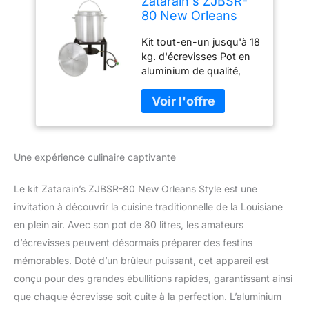
Zatarain's ZJBSR-
80 New Orleans
Style Kit
Kit tout-en-un jusqu'à 18
d'écrevisses 80 QT
kg. d'écrevisses Pot en
Cuisinière,
aluminium de qualité,
aluminium, argent
panier à passoire,
crochet de sécurité et
couvercle Comprend un
support en acier à 4
pieds, un tuyau
Une expérience culinaire captivante
régulateur de 10 PSI et
un brûleur à jet Temps
d'ébullition moyen de 30
Le kit Zatarain’s ZJBSR-80 New Orleans Style est une
minutes Design
invitation à découvrir la cuisine traditionnelle de la Louisiane
approuvé CSA
en plein air. Avec son pot de 80 litres, les amateurs
d’écrevisses peuvent désormais préparer des festins
mémorables. Doté d’un brûleur puissant, cet appareil est
conçu pour des grandes ébullitions rapides, garantissant ainsi
que chaque écrevisse soit cuite à la perfection. L’aluminium