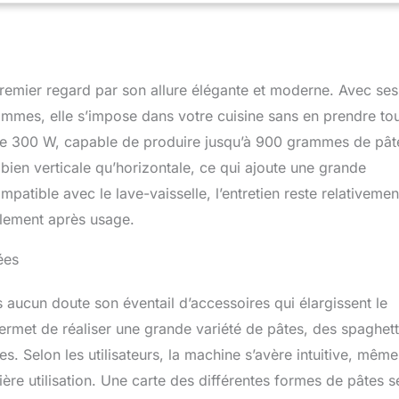
00 % naturels. Choisissez une vie saine, choisissez le régime
ec cette machine à pâtes, vous pourrez créer vos propres
us le souhaitez. Casquettes, Spaghetti, Spaghetti à la guitare,
li, Maccherronini, Macchroni/stylos, Cutolini, Languine,
atelle incurvée, Lasagne/Ravioli épaisseur 0,8 mm,
emier regard par son allure élégante et moderne. Avec ses
épais 1,1 mm, fusilli (pâte à étoile), casarecce, rayures, biscuits,
mmes, elle s’impose dans votre cuisine sans en prendre tou
radiateurs, coquillages. gnocchi sarcelle. De pinces, passatelli,
 de 300 W, capable de produire jusqu’à 900 grammes de pât
liatelles larges, cavernicules, hélices, carapaces, chanphores
 bien verticale qu’horizontale, ce qui ajoute une grande
ompatible avec le lave-vaisselle, l’entretien reste relativemen
ilement après usage.
ées
ucun doute son éventail d’accessoires qui élargissent le
 permet de réaliser une grande variété de pâtes, des spaghett
. Selon les utilisateurs, la machine s’avère intuitive, même
re utilisation. Une carte des différentes formes de pâtes se