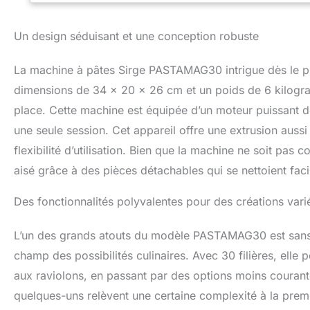
des ingrédients 1
méditerranéen, av
Un design séduisant et une conception robuste
pâtes... comme vo
Spaghettoni, Bigo
Tagliatelle, Tagli
La machine à pâtes Sirge PASTAMAG30 intrigue dès le pr
Lasagnes/Raviolis 
dimensions de 34 x 20 x 26 cm et un poids de 6 kilogra
grissini, buatini, 
place. Cette machine est équipée d’un moteur puissant
fusilli revidi, tag
une seule session. Cet appareil offre une extrusion aussi
flexibilité d’utilisation. Bien que la machine ne soit pas c
aisé grâce à des pièces détachables qui se nettoient fac
Des fonctionnalités polyvalentes pour des créations vari
L’un des grands atouts du modèle PASTAMAG30 est sans a
champ des possibilités culinaires. Avec 30 filières, elle
aux raviolons, en passant par des options moins courantes
quelques-uns relèvent une certaine complexité à la premiè