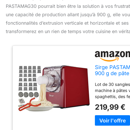
PASTAMAG30 pourrait bien être la solution à vos frustrat
une capacité de production allant jusqu’à 900 g, elle vou
fonctionnalités d’extrusion verticale et horizontale et se
transformerez en un rien de temps votre cuisine en vérita
Sirge PASTAMA
900 g de pâte 
inclus pour ra
Lot de 30 sangles
machine à pâtes 
spaghettis, des f
minutes. Il est fac
219,99 €
La machine à pât
de pâtes fraîches
et entièrement au
300 W. Un véritab