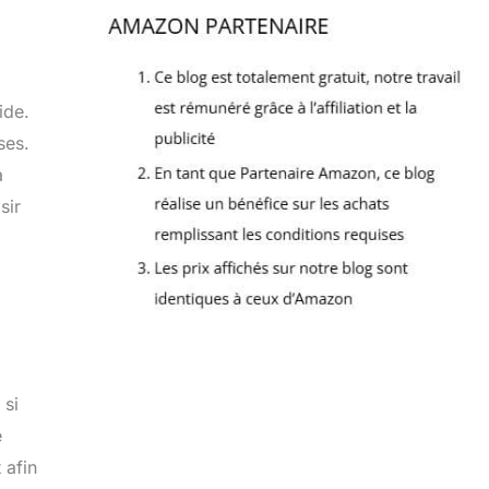
ide.
ses.
a
sir
 si
e
 afin