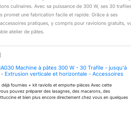
ions culinaires. Avec sa puissance de 300 W, ses 30 trafiles
s promet une fabrication facile et rapide. Grâce à ses
s accessoires pratiques, y compris pour raviolons gratuits, v
ble atelier de pâtes.
G30 Machine à pâtes 300 W - 30 Trafile - jusqu'à
- Extrusion verticale et horizontale - Accessoires
violons gratuits
 déjà fournies + kit raviolis et emporte-pièces Avec cette
vous pouvez préparer des lasagnes, des macarons, des
ettuccine et bien plus encore directement chez vous en quelques
ile à utiliser car il fait tout en automatique et très facile à nettoyer.
es automatique avec 30 compartiments (disques), pour 30 types
 même à l'œuf. Kit pour raviolis plats offerts L'unique numérique
tomatique avec une plus grande puissance et un faible bruit –
le robot qui crée votre pâte faite maison 100 % naturelle et avec