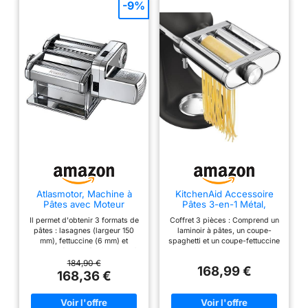
-9%
Atlasmotor, Machine à
KitchenAid Accessoire
Pâtes avec Moteur
Pâtes 3-en-1 Métal,
Laminoir, Coupe-
Il permet d'obtenir 3 formats de
Coffret 3 pièces : Comprend un
Spaghetti et Coupe-
pâtes : lasagnes (largeur 150
laminoir à pâtes, un coupe-
Fettuccine, Compatible
mm), fettuccine (6 mm) et
spaghetti et un coupe-fettuccine
Robots KitchenAid, Acier
tagliolini (1, 5 mm) Régulateur à
pour réaliser facilement toutes
Inoxydable
10 positions pour différentes
vos pâtes fraîches maison. 8
184,90 €
168,99 €
épaisseurs de Tôle : de 4, 8 mm
épaisseurs réglables : Le
168,36 €
à 0, 6 mm Fabriqué en Italie :
laminoir dispose d'un réglage
produit entièrement fabriqué en
précis en 8 niveaux, des
Italie par Marcato Accessoire
feuilles épaisses pour lasagnes