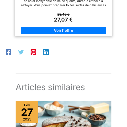
en acier inoxydable de haute qualité, durable et facile à
Lasagnes
nettoyer. Vous pouvez préparer toutes sortes de délicieuses
pâtes fraîches à la maison Fonction 2 en 1 : Machine à pâtes 2
en 1, rouler et couper les nouilles. Vous pouvez rapidement
28,49 €
presser les pâtes en 7 épaisseurs différentes, puis couper les
27,07 €
morceaux en 2 largeurs différentes Épaisseur Réglable : Le
bouton d'épaisseur de la machine à pâtes fraiche a 7 positions,
et vous pouvez obtenir 7 niveaux d'épaisseur de pâtes
différents, allant de 0,5 mm à 3 mm 2 Largeurs Possibles : Des
couteaux de 6,5 mm et de 1,5 mm de large, idéaux pour
préparer de délicieux plats de pâtes tels que des fettuccines,
des spaghettis et des lasagnes. Profitez d'une expérience
pratique avec notre machine à pâtes manuelle Un Cadeau
Parfait : Notre machine à pâtes est d'une qualité exceptionnelle
et constitue un excellent cadeau pour les membres de la
famille qui aiment cuisiner à la maison. La machine à pâtes
fraiche comprend un rouleau à nouilles, un coupe-nouilles
amovible, une manivelle, une pince de fixation, une brosse et
un chiffon de nettoyage
Articles similaires
Fév
27
2025