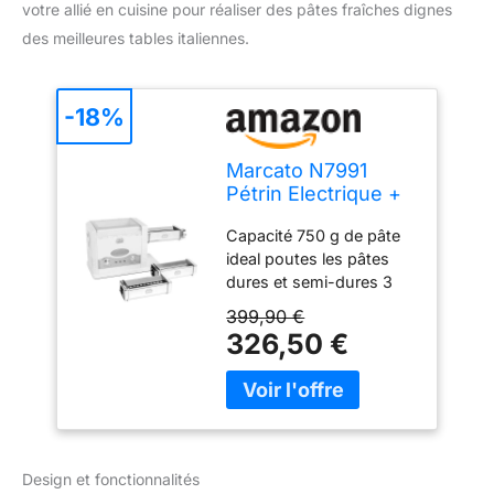
votre allié en cuisine pour réaliser des pâtes fraîches dignes
des meilleures tables italiennes.
-18%
Marcato N7991
Pétrin Electrique +
3 Accessoires à
Capacité 750 g de pâte
Pâtes
ideal poutes les pâtes
dures et semi-dures 3
accessoires pour pâtes
399,90 €
inclus (lasagne,
326,50 €
fettuccine y tagliolini)
Made in Italy: réalisé
entièrement en Italie par
Marcato
Design et fonctionnalités