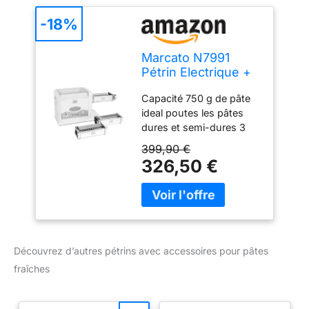
-18%
Marcato N7991
Pétrin Electrique +
3 Accessoires à
Capacité 750 g de pâte
Pâtes
ideal poutes les pâtes
dures et semi-dures 3
accessoires pour pâtes
399,90 €
inclus (lasagne,
326,50 €
fettuccine y tagliolini)
Made in Italy: réalisé
entièrement en Italie par
Marcato
Découvrez d’autres pétrins avec accessoires pour pâtes
fraîches