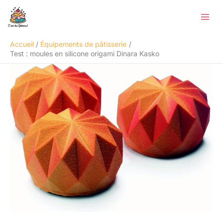
Aller
Rechercher
au
contenu
Accueil
Équipements de pâtisserie
Test : moules en silicone origami Dinara Kasko