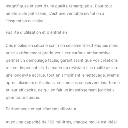
pour origami est un
magnifiques et sont d’une qualité remarquable. Pour tout
excellent choix pour la
amateur de pâtisserie, c’est une véritable invitation à
Saint-Valentin, un
l’inspiration culinaire.
anniversaire, un mariage,
ou même juste pour
Facilité d’utilisation et d’entretien
impressionner vos
invités.
Ces moules en silicone sont non seulement esthétiques mais
aussi extrêmement pratiques. Leur surface antiadhésive
permet un démoulage facile, garantissant que vos créations
restent impeccables. Le matériau résistant à la rouille assure
une longévité accrue, tout en simplifiant le nettoyage. Même
après plusieurs utilisations, ces moules conservent leur forme
et leur efficacité, ce qui en fait un investissement judicieux
pour toute cuisine.
Performance et satisfaction utilisateur
Avec une capacité de 150 millilitres, chaque moule est idéal