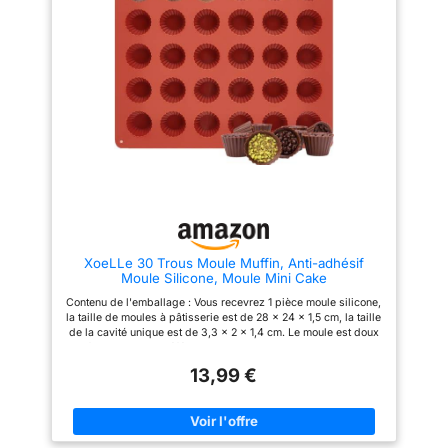
complet et plus esthétique
des températures allant de
【Spécifications】Moule mini
-40°F (-40°C) à 446°F
muffin set comprend: 4 mini
(230°C), et peut être utilisé en
moule silicone: chaque 34 cm x
toute sécurité dans les fours,
23 cm x 3,5 cm; cavité: 4.5 x
les micro-ondes, les
2.5 cm; brosse a huile: 20.5 x
congélateurs et les lave-
3.5cm. Vous permet de cuire
vaisselle. [ Anti-adhésif Et
facilement plusieurs types de
Facile à cuire ] Grâce à la
pâtisseries en même temps
surface antiadhésive, les
【Haute Résistance à La
aliments à cuire ne collent pas
Chaleur】Ce silicone résiste à
au fond de la tapis de
des températures comprises
pâtisserie de cuisson. Ce moule
entre -40°C et 230°C (-104°F à
à muffins en silicone est
446°F), il convient aux fours,
flexible de sorte que vous
micro-ondes et congélateurs, et
puissiez facilement faire sortir
répond à divers besoins en
les cupcakes sur le fond avec
matière de cuisson
vos doigts. Contrairement aux
XoeLLe 30 Trous Moule Muffin, Anti-adhésif
【Multifonctionnel】Mini
plaque à muffins en acier au
Moule Silicone, Moule Mini Cake
moules à cupcakes en silicone
carbone, notre revêtement de
permet de réaliser non
silicone antiadhésif ne détache
Contenu de l'emballage : Vous recevrez 1 pièce moule silicone,
seulement des muffins, mais
pas ni rouille. Utilisation
la taille de moules à pâtisserie est de 28 x 24 x 1,5 cm, la taille
aussi des œufs au plat, des
extrêmement durable. [
de la cavité unique est de 3,3 x 2 x 1,4 cm. Le moule est doux
cupcakes, des mini-muffins,
Polyvalent ] Ces Moule à
et flexible, il est préférable de l'utiliser avec une plaque de
des pizzas miniatures, des
pâtisserie peuvent être utilisées
cuisson pour plus de stabilité Silicone Qualité Alimentaire : Ce
parts de cheesecake, des mini-
non seulement pour la
13,99 €
moule silicone patisserie est fabriqué en silicone alimentaire
pots, des flocons d'avoine
fabrication de muffins, mais
100 % sans BPA de haute qualité, qui peut résister à des
grillés, des glaçons, du savon
également pour la fabrication
températures de -40 ℃ à 230 ℃, ce qui signifie que le moule a
DIY, etc
de gâteaux cuits au four, de
muffin peut être utilisé au micro-ondes, au four, au réfrigérateur
brownies, de pâtes de mini-
et au congélateur. De plus, après avoir fini d'utiliser le moule
pidies, de chocolats, de muffins