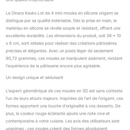
espagnol et chinois).
Excellente idée cadeau –
Le kit de pâtisserie Dinara
Le Dinara Kasko Lot de 4 mini moules en silicone origami se
Kasko comprend 1 moule
distingue par sa qualité indéniable. Dès la prise en main, le
en silicone de qualité
matériau en silicone se révèle souple et résistant, offrant une
alimentaire, 1 livret avec
excellente durabilité. Les dimensions du produit, soit 38 x 10
recette étape par étape
et 1 coffret cadeau Parfait
x 6 cm, sont idéales pour réaliser des créations pâtissières
pour la congélation : vos
précises et élégantes. Avec un poids léger de seulement
délicieuses créations
90,72 grammes, ces moules se manipulent aisément, rendant
finies. Taille du moule : 10
l’expérience de la pâtisserie encore plus agréable.
cm x 38 cm x 6 cm.
Volume : 4 pièces à 150
Un design unique et séduisant
ml Facile à nettoyer : le
moule en silicone peut
L’aspect géométrique de ces moules en 3D est sans conteste
être utilisé dans les
réfrigérateurs,
l’un de leurs atouts majeurs. Inspirées de l’art de l’origami, ces
congélateurs, four,
formes apportent une touche d’originalité à vos desserts. De
micro-ondes et lave-
plus, la couleur rouge éclatante ajoute une note vive et
vaisselle. Parfait pour de
contemporaine à votre cuisine. Les avis des utilisateurs sont
nombreuses occasions :
ce mini moule en silicone
unanimes : ces moules créent des formes absolument