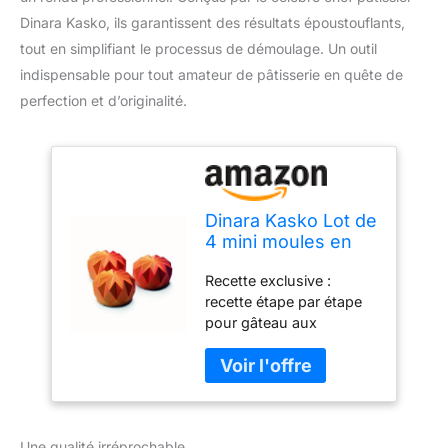
Dinara Kasko, ils garantissent des résultats époustouflants,
tout en simplifiant le processus de démoulage. Un outil
indispensable pour tout amateur de pâtisserie en quête de
perfection et d’originalité.
Dinara Kasko Lot de
4 mini moules en
silicone origami
Recette exclusive :
pour pâtisserie.
recette étape par étape
Moule géométrique
pour gâteau aux
en silicone 3D pour
huzelnuts par le célèbre
gâteau ou mousse,
chef pâtissier Dinara
par le célèbre chef
Kasko est disponible en
pâtissier Dinara
quatre langues avec des
Kasko
photos (anglais, russe,
Une qualité irréprochable