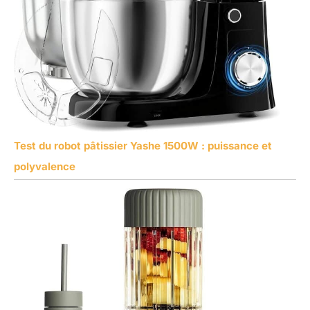
Test du robot pâtissier Yashe 1500W : puissance et
polyvalence