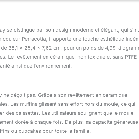
FAS, plomb, cadmium et autres matériaux toxiques qui peuvent
os aliments, ce qui les rend sans danger pour vous, votre famille
t Construit pour durer : nos moules à muffins peuvent résister à
allant jusqu'à 550 °C. Après la cuisson, lavez simplement vos
 se distingue par son design moderne et élégant, qui s’in
 replacez-les dans leurs organiseurs pour garantir qu'ils restent
arfait pour cuisiner : notre moule à muffins de 12 tasses est parfait
n couleur Perracotta, il apporte une touche esthétique indén
ochains cupcakes, muffins, et plus encore. Que ce soit pour un
t de 38,1 x 25,4 x 7,62 cm, pour un poids de 4,99 kilogra
tre propre usage, c'est le complément parfait à l'arsenal d'outils
ables. Le revêtement en céramique, non toxique et sans PTFE 
anté ainsi que l’environnement.
y ne déçoit pas. Grâce à son revêtement en céramique
gales. Les muffins glissent sans effort hors du moule, ce qui
er des caissettes. Les utilisateurs soulignent que le moule
tement dorée à chaque fois. De plus, sa capacité généreuse
ins ou cupcakes pour toute la famille.