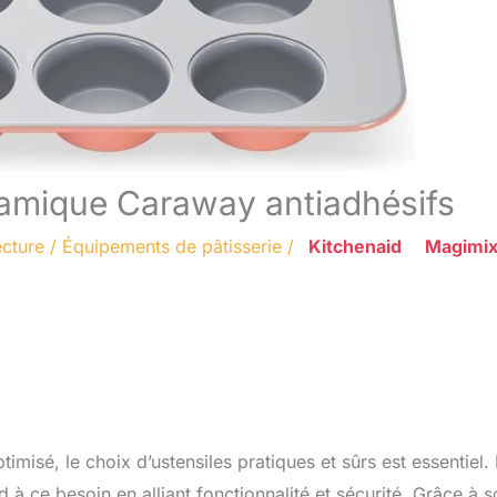
ramique Caraway antiadhésifs
ecture
/
Équipements de pâtisserie
/
Kitchenaid
Magimi
misé, le choix d’ustensiles pratiques et sûrs est essentiel.
 ce besoin en alliant fonctionnalité et sécurité. Grâce à s