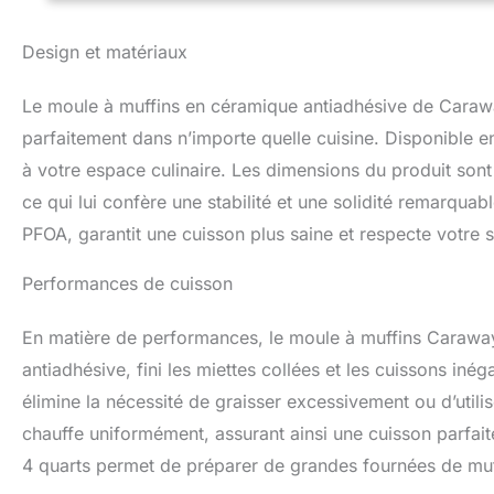
de PTFE, PFOA, P
s'infiltrer dans v
Design et matériaux
et l'environnemen
des températures 
Le moule à muffins en céramique antiadhésive de Caraway
draps à la main et
en parfait état. P
parfaitement dans n’importe quelle cuisine. Disponible e
pour cuire vos pr
à votre espace culinaire. Les dimensions du produit son
cadeau ou pour vo
ce qui lui confère une stabilité et une solidité remarqu
de tout pâtissier.
PFOA, garantit une cuisson plus saine et respecte votre s
Performances de cuisson
En matière de performances, le moule à muffins Carawa
antiadhésive, fini les miettes collées et les cuissons iné
élimine la nécessité de graisser excessivement ou d’utilis
chauffe uniformément, assurant ainsi une cuisson parfai
4 quarts permet de préparer de grandes fournées de muff