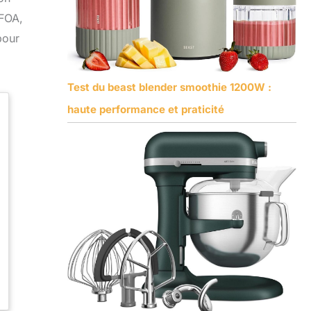
PFOA,
pour
Test du beast blender smoothie 1200W :
haute performance et praticité