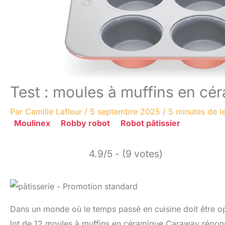
Test : moules à muffins en cé
Par
Camille Lafleur
/
5 septembre 2025
/
5 minutes de l
Moulinex
Robby robot
Robot pâtissier
4.9/5 - (9 votes)
Dans un monde où le temps passé en cuisine doit être opti
lot de 12 moules à muffins en céramique Caraway répond à