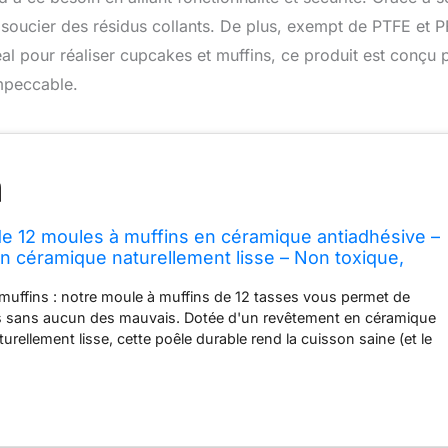
 soucier des résidus collants. De plus, exempt de PTFE et 
Idéal pour réaliser cupcakes et muffins, ce produit est conçu 
impeccable.
e 12 moules à muffins en céramique antiadhésive –
 céramique naturellement lisse – Non toxique,
PFOA – Parfait pour les cupcakes, muffins et plus
uffins : notre moule à muffins de 12 tasses vous permet de
ts sans aucun des mauvais. Dotée d'un revêtement en céramique
urellement lisse, cette poêle durable rend la cuisson saine (et le
acile que jamais. Naturellement anti-adhésif : nos moules à
ifs nécessitent moins de préparation avant la cuisson et un
l pour un nettoyage impeccable, vous donnant une expérience
ine et plus facile à la maison. Revêtement non toxique : la
mmence avec le carvi. Tous nos moules à muffins sont exempts