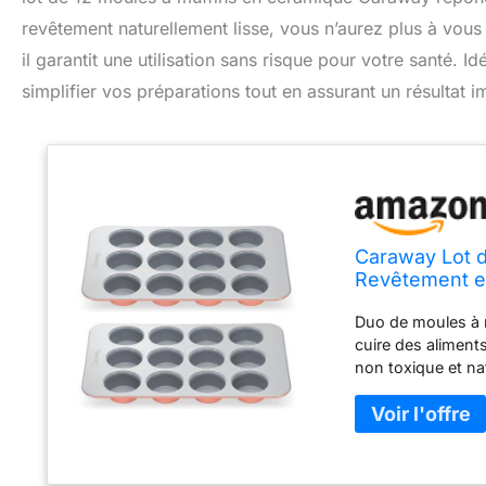
revêtement naturellement lisse, vous n’aurez plus à vous
il garantit une utilisation sans risque pour votre santé. 
simplifier vos préparations tout en assurant un résultat 
Caraway Lot d
Revêtement en
sans PTFE et 
Duo de moules à m
encore –
cuire des alimen
non toxique et nat
nettoyage) plus f
muffins antiadhés
nettoyage minima
de cuisson plus sa
cuisson saine co