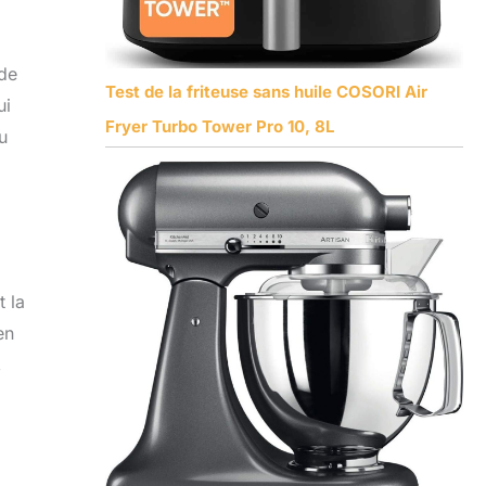
 de
Test de la friteuse sans huile COSORI Air
ui
Fryer Turbo Tower Pro 10, 8L
u
t la
en
,