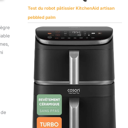
Test du robot pâtissier KitchenAid artisan
pebbled palm
tègre
iable
mmes,
ni
 de