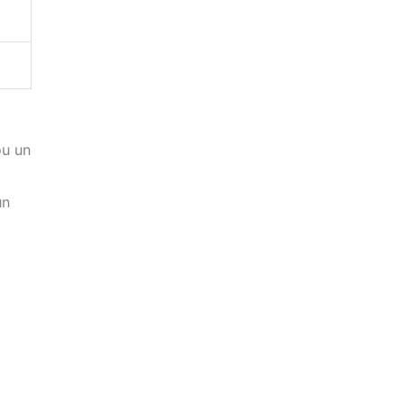
ou un
un