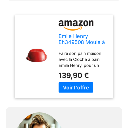
Emile Henry
Eh349508 Moule à
Pain Céramique
Faire son pain maison
Rouge Grand Cru
avec la Cloche à pain
Emile Henry, pour un
résultat identique à une
139,90 €
cuisson traditionnelle en
four à pain. Notre
céramique innovante
réfractaire permet
d'obtenir une croûte
généreuse et une mie
ferme et aérée. La cloche
permet également de
réchauffer son pain sans