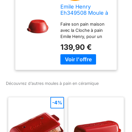
Emile Henry
Eh349508 Moule à
Pain Céramique
Faire son pain maison
Rouge Grand Cru
avec la Cloche à pain
Emile Henry, pour un
résultat identique à une
139,90 €
cuisson traditionnelle en
four à pain. Notre
céramique innovante
réfractaire permet
d'obtenir une croûte
généreuse et une mie
Découvrez d’autres moules à pain en céramique
ferme et aérée. La cloche
permet également de
réchauffer son pain sans
-4%
le sécher et de le
conserver plus
longtemps. Fournie avec
une grignette pour
inciser le pain avant la