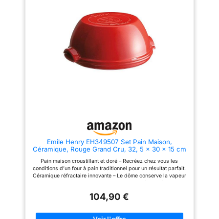
croustillante et la mie
moelleuse. Le pain est
croustillant sans avoir à le sortir
de son moule pendant la
cuisson et sans avoir à ajouter
d'eau dans le four. Fabrication
française depuis 1850 La
céramique Emile Henry ne
contient pas de plomb, nickel
ou cadmium Emballage
renforcé, adapté à un envoi.
Garantie : 10 an(s) Capacité: 2
Litre(s) Matière : Céramique
Emile Henry EH349507 Set Pain Maison,
Céramique, Rouge Grand Cru, 32, 5 x 30 x 15 cm
Pain maison croustillant et doré – Recréez chez vous les
conditions d’un four à pain traditionnel pour un résultat parfait.
Céramique réfractaire innovante – Le dôme conserve la vapeur
naturelle pour une mie moelleuse et une croûte dorée, sans
ajout d’eau. 2 en 1 ingénieux – Retournez le dôme pour l’utiliser
104,90 €
comme bol à pétrir et faire lever la pâte. Cuisson simple et
sans transfert – Le pain cuit directement dans le moule sans
manipulation, pour un résultat régulier. Fabrication française