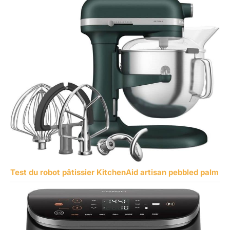
Test du robot pâtissier KitchenAid artisan pebbled palm