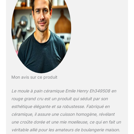
le sécher et de le
conserver plus
longtemps. Fournie avec
une grignette pour
inciser le pain avant la
cuisson et un livret de
recettes. S'utilise au four,
au micro-ondes et passe
au lave-vaisselle. Tous
les produits Emile Henry
sont fabriqués en France
et garantis 10 ans.
Mon avis sur ce produit
Le moule à pain céramique Emile Henry Eh349508 en
rouge grand cru est un produit qui séduit par son
esthétique élégante et sa robustesse. Fabriqué en
céramique, il assure une cuisson homogène, révélant
une croûte dorée et une mie moelleuse, ce qui en fait un
véritable allié pour les amateurs de boulangerie maison.