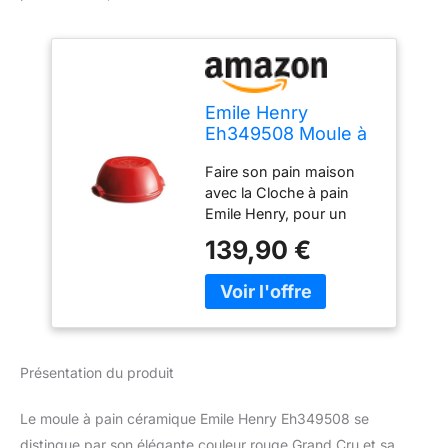
Emile Henry
Eh349508 Moule à
Pain Céramique
Faire son pain maison
Rouge Grand Cru
avec la Cloche à pain
Emile Henry, pour un
résultat identique à une
139,90 €
cuisson traditionnelle en
four à pain. Notre
céramique innovante
réfractaire permet
d'obtenir une croûte
généreuse et une mie
Présentation du produit
ferme et aérée. La cloche
permet également de
Le moule à pain céramique Emile Henry Eh349508 se
réchauffer son pain sans
le sécher et de le
distingue par son élégante couleur rouge Grand Cru et sa