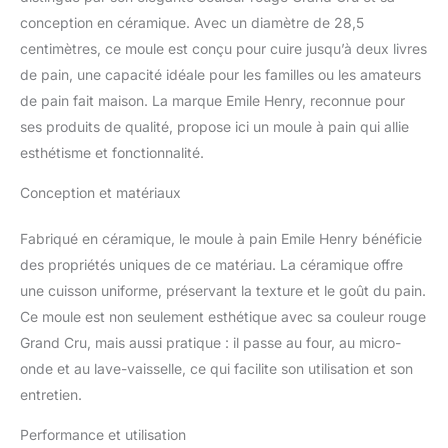
conserver plus
conception en céramique. Avec un diamètre de 28,5
longtemps. Fournie avec
centimètres, ce moule est conçu pour cuire jusqu’à deux livres
une grignette pour
de pain, une capacité idéale pour les familles ou les amateurs
inciser le pain avant la
de pain fait maison. La marque Emile Henry, reconnue pour
cuisson et un livret de
recettes. S'utilise au four,
ses produits de qualité, propose ici un moule à pain qui allie
au micro-ondes et passe
esthétisme et fonctionnalité.
au lave-vaisselle. Tous
les produits Emile Henry
Conception et matériaux
sont fabriqués en France
et garantis 10 ans.
Fabriqué en céramique, le moule à pain Emile Henry bénéficie
des propriétés uniques de ce matériau. La céramique offre
une cuisson uniforme, préservant la texture et le goût du pain.
Ce moule est non seulement esthétique avec sa couleur rouge
Grand Cru, mais aussi pratique : il passe au four, au micro-
onde et au lave-vaisselle, ce qui facilite son utilisation et son
entretien.
Performance et utilisation