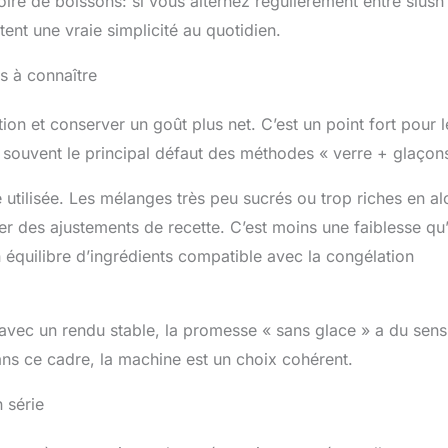
toire de boissons: si vous alternez régulièrement entre slush
ent une vraie simplicité au quotidien.
s à connaître
ution et conserver un goût plus net. C’est un point fort pour l
st souvent le principal défaut des méthodes « verre + glaçon
 utilisée. Les mélanges très peu sucrés ou trop riches en al
er des ajustements de recette. C’est moins une faiblesse qu
un équilibre d’ingrédients compatible avec la congélation
s avec un rendu stable, la promesse « sans glace » a du sens
ans ce cadre, la machine est un choix cohérent.
 série