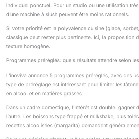
nettoyage en prof
individuel ponctuel. Pour un studio ou une utilisation t
cylindre et les p
d’une machine à slush peuvent être moins rationnels.
vaisselle. Profi
nettoyer】INOVI
Si votre priorité est la polyvalence cuisine (glace, sorbe
pour un entretie
desserrer la poig
classique peut rester plus pertinente. Ici, la proposition
à l'eau ou de le
texture homogène.
slushies sans e
doit être supéri
Programmes préréglés: quels résultats attendre selon les
entre 2,8% et 1
verser dans le v
L’inoviva annonce 5 programmes préréglés, avec des usa
n'hésitez pas à
solution rapide
type de préréglage est intéressant pour limiter les tâton
qualité et à la 
en alcool et en matières grasses.
pouvez nous con
fournir une aide
Dans un cadre domestique, l’intérêt est double: gagner d
l’autre. Les boissons type frappé et milkshake, plus toléra
recettes alcoolisées (margarita) demandent généralement p