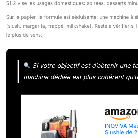
S1.2 vise les usages domestiques: soirées, desserts minu
Sur le papier, la formule est séduisante: une machine à 
(slush, margarita, frappé, milkshake). Reste à vérifier si 
le plus de sens.
Si votre objectif est d’obtenir une t
machine dédiée est plus cohérent qu’
INOVIVA Mac
Slushie de 2