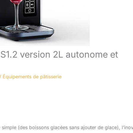
 S1.2 version 2L autonome et
/
Équipements de pâtisserie
imple (des boissons glacées sans ajouter de glace), l’ino