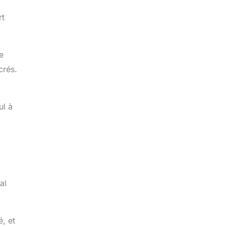
rt
e
crés.
ul à
al
é, et