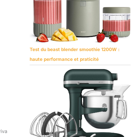
Test du beast blender smoothie 1200W :
haute performance et praticité
viva