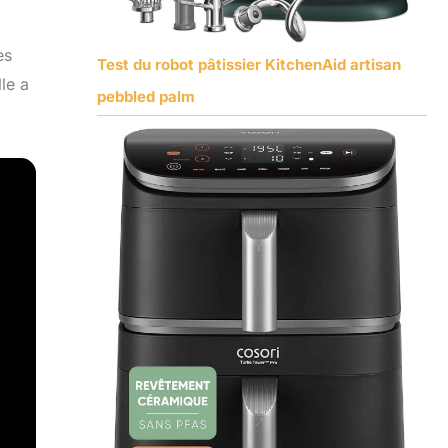
es
Test du robot pâtissier KitchenAid artisan
lle a
pebbled palm