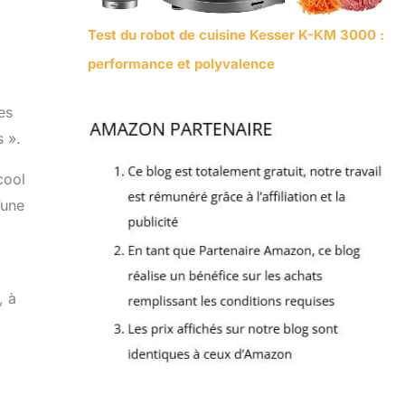
Test du robot de cuisine Kesser K-KM 3000 :
performance et polyvalence
es
s ».
cool
’une
, à