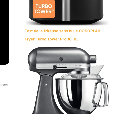
Test de la friteuse sans huile COSORI Air
Fryer Turbo Tower Pro 10, 8L
 sans