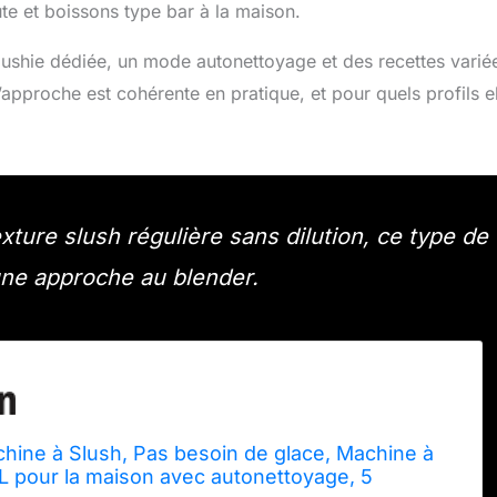
te et boissons type bar à la maison.
slushie dédiée, un mode autonettoyage et des recettes varié
l’approche est cohérente en pratique, et pour quels profils e
exture slush régulière sans dilution, ce type de
une approche au blender.
hine à Slush, Pas besoin de glace, Machine à
L pour la maison avec autonettoyage, 5