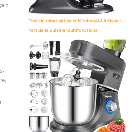
ge »
Test du robot pâtissier KitchenAid Artisan :
l’art de la cuisine multifonctions
Ce
re,
à