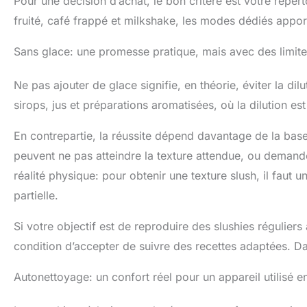
Pour une décision d’achat, le bon critère est votre réper
fruité, café frappé et milkshake, les modes dédiés apport
Sans glace: une promesse pratique, mais avec des limite
Ne pas ajouter de glace signifie, en théorie, éviter la dil
sirops, jus et préparations aromatisées, où la dilution e
En contrepartie, la réussite dépend davantage de la base
peuvent ne pas atteindre la texture attendue, ou demand
réalité physique: pour obtenir une texture slush, il faut 
partielle.
Si votre objectif est de reproduire des slushies régulier
condition d’accepter de suivre des recettes adaptées. D
Autonettoyage: un confort réel pour un appareil utilisé en