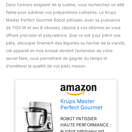
Dans l’univers exigeant de la cuisine, vous recherchez un allié
fiable pour sublimer vos préparations culinaires. Le Krups
Master Perfect Gourmet Robot pâtissier, avec sa puissance
de 1100 W et ses 8 vitesses, répond à vos attentes en vous
offrant précision et polyvalence. Que ce soit pour pétrir une
pâte, découper finement des légumes ou hacher de la viande,
cet appareil en inox brossé devient l’extension de votre
savoir-faire, vous permettant de gagner du temps et
d’améliorer la qualité de vos plats maison.
Krups Master
Perfect Gourmet
Robot pâtissier en
ROBOT PATISSIER
inox brossé,
HAUTE PERFORMANCE :
Puissance 1100 W, 8
le robot pétrisseur est