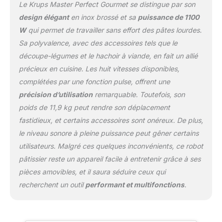
perfection, RAPIDE ET
Le Krups Master Perfect Gourmet se distingue par son
PUISSANT : 1100 W et 8
design élégant
en inox brossé et sa
puissance de 1100
vitesses dont la fonction
W
qui permet de travailler sans effort des pâtes lourdes.
pulse pour une cuisine
Sa polyvalence, avec des accessoires tels que le
sans effort, jour après
jour, Réparabilité 15 ans,
découpe-légumes et le hachoir à viande, en fait un allié
Garantie 2 ans
précieux en cuisine. Les huit vitesses disponibles,
PRODUITS IN PACK :
complétées par une fonction pulse, offrent une
robot pâtissier, Bol de 4,6
précision d’utilisation
remarquable. Toutefois, son
L, fouet flex breveté,
batteur, pétrin, 4 cônes
poids de 11,9 kg peut rendre son déplacement
découpe légumes, 2
fastidieux, et certains accessoires sont onéreux. De plus,
grilles Hachoir à viande,
le niveau sonore à pleine puissance peut gêner certains
3 accessoires exclusifs
utilisateurs. Malgré ces quelques inconvénients, ce robot
(fouet Flex breveté, bol
Flex et de outil
pâtissier reste un appareil facile à entretenir grâce à ses
Delica'tool).
pièces amovibles, et il saura séduire ceux qui
recherchent un outil
performant et multifonctions
.