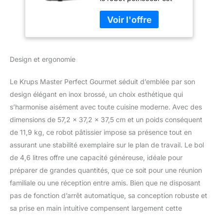
vitesses + fonction
équipé d’un puissant
pulse, Accessoire
moteur de 1100 W pour
découpe légumes,
des résultats parfaits en
Hachoir à viande
un rien de temps et de la
KA631D11
technologie exclusive
Design et ergonomie
fouet Flex pour des
émulsions parfaites,
CAPACITÉ IDÉALE : le
Le Krups Master Perfect Gourmet séduit d’emblée par son
généreux bol en acier
design élégant en inox brossé, un choix esthétique qui
inoxydable de 4,6 L offre
s’harmonise aisément avec toute cuisine moderne. Avec des
la capacité parfaite pour
dimensions de 57,2 x 37,2 x 37,5 cm et un poids conséquent
réaliser jusqu’à 40
cupcakes ou
de 11,9 kg, ce robot pâtissier impose sa présence tout en
suffisamment de pâte
assurant une stabilité exemplaire sur le plan de travail. Le bol
pour faire 3 pizzas en
de 4,6 litres offre une capacité généreuse, idéale pour
une seule fois, UN
préparer de grandes quantités, que ce soit pour une réunion
MIXAGE PARFAIT SANS
EFFORT : le mouvement
familiale ou une réception entre amis. Bien que ne disposant
planétaire exceptionnel
pas de fonction d’arrêt automatique, sa conception robuste et
du robot pâtissier
sa prise en main intuitive compensent largement cette
garantit des résultats