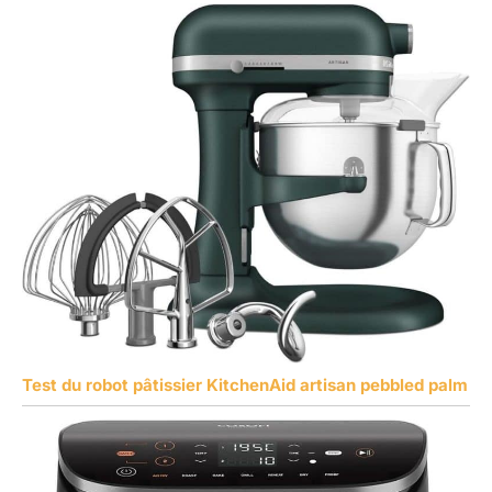
Test du robot pâtissier KitchenAid artisan pebbled palm