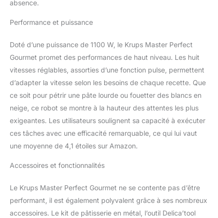
absence.
homogènes mixés à la
perfection, RAPIDE ET
Performance et puissance
PUISSANT : 1100 W et 8
vitesses dont la fonction
Doté d’une puissance de 1100 W, le Krups Master Perfect
pulse pour une cuisine
sans effort, jour après
Gourmet promet des performances de haut niveau. Les huit
jour, Réparabilité 15 ans,
vitesses réglables, assorties d’une fonction pulse, permettent
Garantie 2 ans
d’adapter la vitesse selon les besoins de chaque recette. Que
PRODUITS IN PACK :
ce soit pour pétrir une pâte lourde ou fouetter des blancs en
robot pâtissier, Bol de 4,6
L, fouet flex breveté,
neige, ce robot se montre à la hauteur des attentes les plus
batteur, pétrin, 4 cônes
exigeantes. Les utilisateurs soulignent sa capacité à exécuter
découpe légumes, 2
ces tâches avec une efficacité remarquable, ce qui lui vaut
grilles Hachoir à viande,
une moyenne de 4,1 étoiles sur Amazon.
3 accessoires exclusifs
(fouet Flex breveté, bol
Accessoires et fonctionnalités
Flex et de outil
Delica'tool).
Le Krups Master Perfect Gourmet ne se contente pas d’être
performant, il est également polyvalent grâce à ses nombreux
accessoires. Le kit de pâtisserie en métal, l’outil Delica’tool