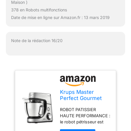
Maison )
378 en Robots multifonctions
Date de mise en ligne sur Amazon.fr : 13 mars 2019
Note de la rédaction 16/20
Krups Master
Perfect Gourmet
Robot pâtissier en
ROBOT PATISSIER
inox brossé,
HAUTE PERFORMANCE :
Puissance 1100 W, 8
le robot pétrisseur est
vitesses + fonction
équipé d’un puissant
pulse, Accessoire