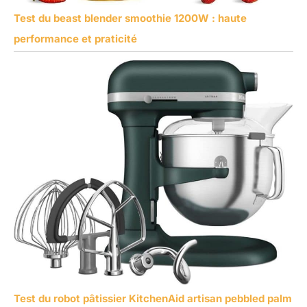
Test du beast blender smoothie 1200W : haute
performance et praticité
Test du robot pâtissier KitchenAid artisan pebbled palm