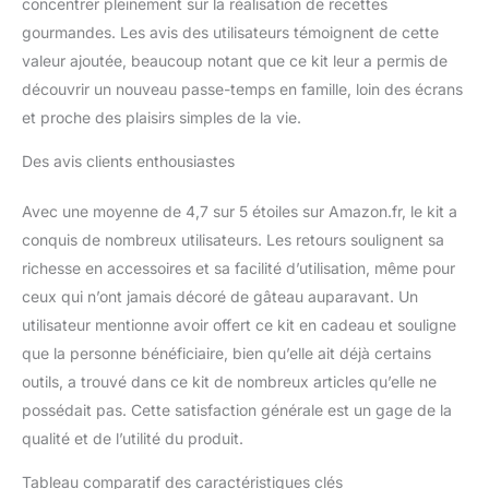
concentrer pleinement sur la réalisation de recettes
cuisson des gâteaux en
différentes tailles. Sa
gourmandes. Les avis des utilisateurs témoignent de cette
surface anti-adhésive et
valeur ajoutée, beaucoup notant que ce kit leur a permis de
son fond amovible
découvrir un nouveau passe-temps en famille, loin des écrans
garantissent la perfection
et proche des plaisirs simples de la vie.
du cheesecake. Avec
une boucle à ressort
Des avis clients enthousiastes
robuste, il assure un joint
étanche pour une
cuisson au bain-marie
Avec une moyenne de 4,7 sur 5 étoiles sur Amazon.fr, le kit a
sans soucis, gardant
conquis de nombreux utilisateurs. Les retours soulignent sa
votre cuisine propre.
richesse en accessoires et sa facilité d’utilisation, même pour
Maîtrisez l'art des
ceux qui n’ont jamais décoré de gâteau auparavant. Un
fournitures de décoration
utilisateur mentionne avoir offert ce kit en cadeau et souligne
de gâteaux : décorez
sans effort avec notre
que la personne bénéficiaire, bien qu’elle ait déjà certains
support rotatif de qualité
outils, a trouvé dans ce kit de nombreux articles qu’elle ne
alimentaire doté d'une
possédait pas. Cette satisfaction générale est un gage de la
base antidérapante, idéal
qualité et de l’utilité du produit.
pour les événements
amusants, les
Tableau comparatif des caractéristiques clés
anniversaires et les