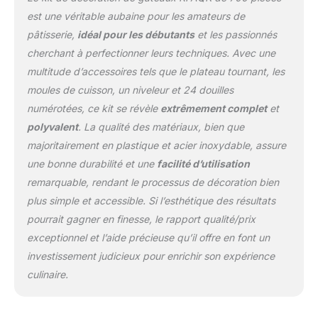
gâteau ✔ spatule droite
est une véritable aubaine pour les amateurs de
et décalée ✔ niveleur à
pâtisserie,
idéal pour les débutants
et les passionnés
gâteau ✔ 3 grattoirs à
cherchant à perfectionner leurs techniques. Avec une
gâteau ✔ 100 poches à
multitude d’accessoires tels que le plateau tournant, les
glaçage jetables ✔ Poche
à pâtisserie en silicone ✔
moules de cuisson, un niveleur et 24 douilles
Ongles en fleur ✔ Brosse
numérotées, ce kit se révèle
extrêmement complet
et
de nettoyage ✔ Lisseur
polyvalent
. La qualité des matériaux, bien que
de fondant ✔ 9 fondants
majoritairement en plastique et acier inoxydable, assure
modes. Outils de
décoration ✔ 40 pistons
une bonne durabilité et une
facilité d’utilisation
ABC ✔ 100 décorations
remarquable, rendant le processus de décoration bien
pour cupcakes ✔ 2
plus simple et accessible. Si l’esthétique des résultats
décorations de gâteaux.
pourrait gagner en finesse, le rapport qualité/prix
Facile à cuire dans des
moules à ressort : cet
exceptionnel et l’aide précieuse qu’il offre en font un
ensemble de moules de
investissement judicieux pour enrichir son expérience
cuisson simplifie la
culinaire.
cuisson des gâteaux en
différentes tailles. Sa
surface anti-adhésive et