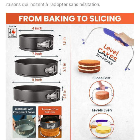
débutants : avec chaque
raisons qui incitent à l’adopter sans hésitation.
achat, commencez votre
voyage de décoration de
gâteaux en toute
confiance. Recevez un
guide eBook rempli de
recettes de gâteaux et de
conseils d'experts en
pâtisserie et décoration,
envoyé directement dans
votre boîte de réception.