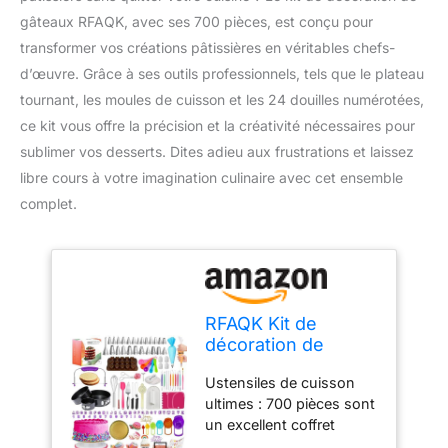
gâteaux RFAQK, avec ses 700 pièces, est conçu pour
transformer vos créations pâtissières en véritables chefs-
d’œuvre. Grâce à ses outils professionnels, tels que le plateau
tournant, les moules de cuisson et les 24 douilles numérotées,
ce kit vous offre la précision et la créativité nécessaires pour
sublimer vos desserts. Dites adieu aux frustrations et laissez
libre cours à votre imagination culinaire avec cet ensemble
complet.
RFAQK Kit de
décoration de
gâteaux 700 pièces
Ustensiles de cuisson
avec accessoires
ultimes : 700 pièces sont
de pâtisserie
un excellent coffret
comprenant des
cadeau pour la pâtisserie