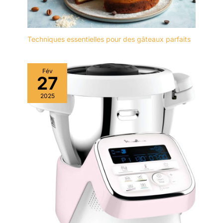
permettant de créer des
motifs de glaçage
complexes sur les
gâteaux, muffins,
Techniques essentielles pour des gâteaux parfaits
cookies et cupcakes.
Libérez votre flair créatif
et préparez chaque
Fév
27
dessert. Guide
d'utilisation (français non
2025
garanti) pour les
débutants : avec chaque
achat, commencez votre
voyage de décoration de
gâteaux en toute
confiance. Recevez un
guide eBook rempli de
recettes de gâteaux et de
conseils d'experts en
pâtisserie et décoration,
envoyé directement dans
votre boîte de réception.