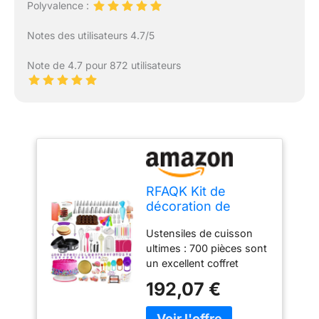
Polyvalence :
Notes des utilisateurs 4.7/5
Note de 4.7 pour 872 utilisateurs
RFAQK Kit de
décoration de
gâteaux 700 pièces
Ustensiles de cuisson
avec accessoires
ultimes : 700 pièces sont
de pâtisserie
un excellent coffret
comprenant des
cadeau pour la pâtisserie
moules à charnière,
192,07 €
et a tout pour la
un plateau tournant,
décoration de gâteaux. ✔
des douilles