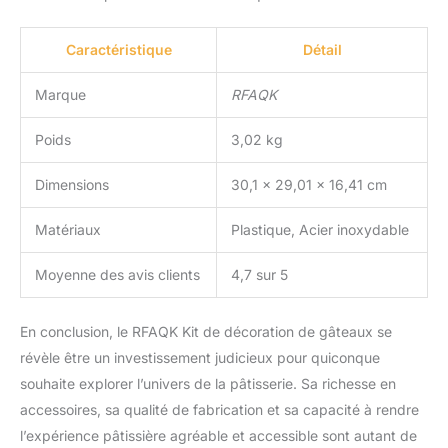
mariages. Notre niveleur
à gâteau garantit des
Caractéristique
Détail
couches parfaites
jusqu'à 27,9 cm avec un
Marque
RFAQK
minimum de perturbation
des miettes, et nous
Poids
3,02 kg
avons inclus 24 douilles
de glaçage numérotées
Dimensions
30,1 x 29,01 x 16,41 cm
avec des coupleurs
polyvalents et des
poches à douille, vous
Matériaux
Plastique, Acier inoxydable
permettant de créer des
motifs de glaçage
Moyenne des avis clients
4,7 sur 5
complexes sur les
gâteaux, muffins,
En conclusion, le RFAQK Kit de décoration de gâteaux se
cookies et cupcakes.
Libérez votre flair créatif
révèle être un investissement judicieux pour quiconque
et préparez chaque
souhaite explorer l’univers de la pâtisserie. Sa richesse en
dessert. Guide
accessoires, sa qualité de fabrication et sa capacité à rendre
d'utilisation (français non
l’expérience pâtissière agréable et accessible sont autant de
garanti) pour les