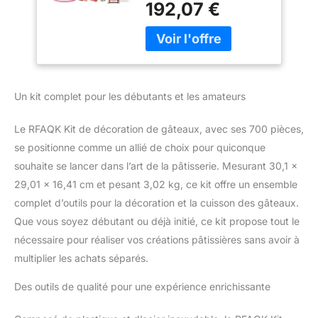
moules à charnière,
192,07 €
et a tout pour la
un plateau tournant,
décoration de gâteaux. ✔
des douilles
Moule à charnière de
numérotées, des
22,9 cm ✔ Moule à
spatules à glaçage,
charnière de 17,8 cm ✔
des outils à
Moule à charnière de
Un kit complet pour les débutants et les amateurs
10,2 cm ✔ 25 doublures
en papier sulfurisé ✔ 6
Le RFAQK Kit de décoration de gâteaux, avec ses 700 pièces,
tasses à mesurer ✔ 1
batteur à œufs ✔ 1 moule
se positionne comme un allié de choix pour quiconque
à gâteau en papier ✔ 1
souhaite se lancer dans l’art de la pâtisserie. Mesurant 30,1 x
cœur en chocolat Motif
29,01 x 16,41 cm et pesant 3,02 kg, ce kit offre un ensemble
en forme ✔1 Spatule en
complet d’outils pour la décoration et la cuisson des gâteaux.
silicone ✔ Planche à
Que vous soyez débutant ou déjà initié, ce kit propose tout le
gâteau. Kit de décoration
incroyable pour biscuits
nécessaire pour réaliser vos créations pâtissières sans avoir à
et gâteaux. Libérez votre
multiplier les achats séparés.
potentiel de décoration
de gâteau avec ce lot
Des outils de qualité pour une expérience enrichissante
d'outils de cuisson
comprenant ✔ 24