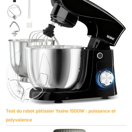
Test du robot pâtissier Yashe 1500W : puissance et
polyvalence