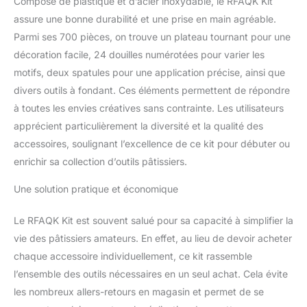
Composé de plastique et d’acier inoxydable, le RFAQK Kit
douilles à glaçage
assure une bonne durabilité et une prise en main agréable.
numérotées ✔ 4
coupleurs ✔ pelle à
Parmi ses 700 pièces, on trouve un plateau tournant pour une
gâteau ✔ spatule droite
décoration facile, 24 douilles numérotées pour varier les
et décalée ✔ niveleur à
motifs, deux spatules pour une application précise, ainsi que
gâteau ✔ 3 grattoirs à
divers outils à fondant. Ces éléments permettent de répondre
gâteau ✔ 100 poches à
à toutes les envies créatives sans contrainte. Les utilisateurs
glaçage jetables ✔ Poche
à pâtisserie en silicone ✔
apprécient particulièrement la diversité et la qualité des
Ongles en fleur ✔ Brosse
accessoires, soulignant l’excellence de ce kit pour débuter ou
de nettoyage ✔ Lisseur
enrichir sa collection d’outils pâtissiers.
de fondant ✔ 9 fondants
modes. Outils de
Une solution pratique et économique
décoration ✔ 40 pistons
ABC ✔ 100 décorations
Le RFAQK Kit est souvent salué pour sa capacité à simplifier la
pour cupcakes ✔ 2
décorations de gâteaux.
vie des pâtissiers amateurs. En effet, au lieu de devoir acheter
Facile à cuire dans des
chaque accessoire individuellement, ce kit rassemble
moules à ressort : cet
l’ensemble des outils nécessaires en un seul achat. Cela évite
ensemble de moules de
les nombreux allers-retours en magasin et permet de se
cuisson simplifie la