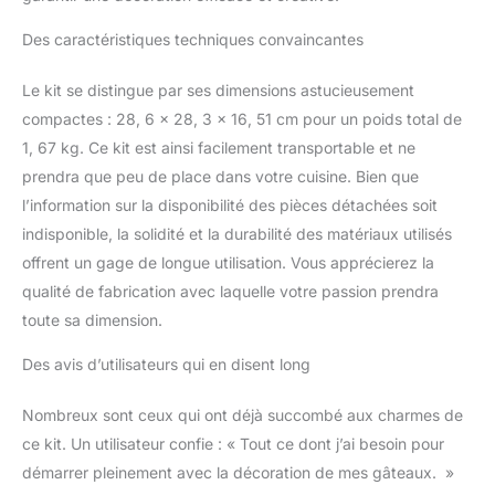
pâtisserie est parfait pour
les adultes de tous
Des caractéristiques techniques convaincantes
niveaux de compétence.
Les 24 douilles
Le kit se distingue par ses dimensions astucieusement
numérotées permettent
compactes : 28, 6 x 28, 3 x 16, 51 cm pour un poids total de
de créer facilement une
1, 67 kg. Ce kit est ainsi facilement transportable et ne
large gamme de motifs.
Les spatules et le plateau
prendra que peu de place dans votre cuisine. Bien que
tournant à gâteau sont
l’information sur la disponibilité des pièces détachées soit
idéaux pour une
indisponible, la solidité et la durabilité des matériaux utilisés
décoration facile. Cadeau
offrent un gage de longue utilisation. Vous apprécierez la
parfait pour les amateurs
de pâtisserie : si vous
qualité de fabrication avec laquelle votre passion prendra
connaissez quelqu'un
toute sa dimension.
qui aime la pâtisserie, ce
kit de décoration de
Des avis d’utilisateurs qui en disent long
gâteaux est le cadeau
idéal. Emballé avec des
Nombreux sont ceux qui ont déjà succombé aux charmes de
outils et du matériel de
ce kit. Un utilisateur confie : « Tout ce dont j’ai besoin pour
haute qualité, ce kit de
démarrer pleinement avec la décoration de mes gâteaux. »
pâtisserie inspirera leur