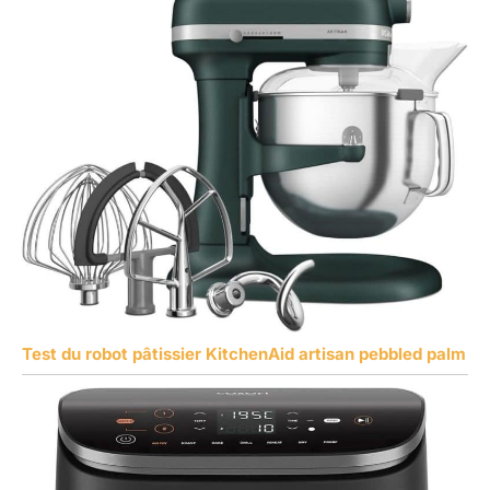
Test du robot pâtissier KitchenAid artisan pebbled palm