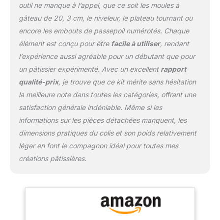
tournant à gâteau sont
outil ne manque à l’appel, que ce soit les moules à
idéaux pour une
gâteau de 20, 3 cm, le niveleur, le plateau tournant ou
décoration facile. Cadeau
encore les embouts de passepoil numérotés. Chaque
parfait pour les amateurs
élément est conçu pour être
facile à utiliser
, rendant
de pâtisserie : si vous
connaissez quelqu'un
l’expérience aussi agréable pour un débutant que pour
qui aime la pâtisserie, ce
un pâtissier expérimenté. Avec un excellent
rapport
kit de décoration de
qualité-prix
, je trouve que ce kit mérite sans hésitation
gâteaux est le cadeau
la meilleure note dans toutes les catégories, offrant une
idéal. Emballé avec des
outils et du matériel de
satisfaction générale indéniable. Même si les
haute qualité, ce kit de
informations sur les pièces détachées manquent, les
pâtisserie inspirera leur
dimensions pratiques du colis et son poids relativement
créativité et élèvera leurs
léger en font le compagnon idéal pour toutes mes
compétences en
pâtisserie. Surprenez-les
créations pâtissières.
avec cet ensemble
complet Matériaux sûrs :
tous les accessoires
répondent aux normes
américaines de qualité
alimentaire, fabriqués en