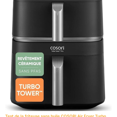
Test de la friteuse sans huile COSORI Air Fryer Turbo