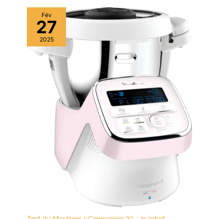
Fév
27
2025
Test du Moulinex i-Companion XL : le robot