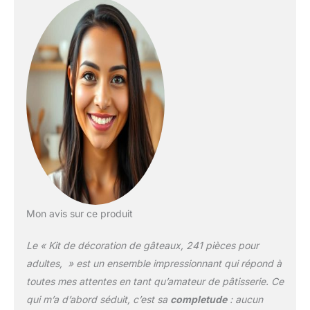
facile à démouler.
Comprend du papier
sulfurisé de 60 points,
fabriqué à partir de pâte
de bois naturelle, passe
au four jusqu'à 232,2 °C.
Non toxique et sans BPA.
Sans danger pour les
aliments. Ensemble de
pâtisserie polyvalent :
que vous soyez un
pâtissier débutant ou
expérimenté, ce kit de
pâtisserie est parfait pour
les adultes de tous
Mon avis sur ce produit
niveaux de compétence.
Les 24 douilles
Le « Kit de décoration de gâteaux, 241 pièces pour
numérotées permettent
adultes, » est un ensemble impressionnant qui répond à
de créer facilement une
toutes mes attentes en tant qu’amateur de pâtisserie. Ce
large gamme de motifs.
qui m’a d’abord séduit, c’est sa
completude
: aucun
Les spatules et le plateau