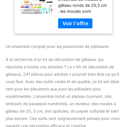
moules à gâteau de
gâteau ronds de 20,3 cm
20,3 cm, niveleur à
: les moules sont
gâteau, plateau
fabriqués en acier au
tournant à gâteau,
carbone lourd pour une
embouts de
conduction thermique
passepoil
supérieure et une
numérotés,
cuisson uniforme. Avec
spatules, papier
Un ensemble complet pour les passionnés de pâtisserie
revêtement antiadhésif et
sulfurisé et plus
facile à démouler.
Comprend du papier
À la recherche d’un kit de décoration de gâteaux qui
sulfurisé de 60 points,
répondra à toutes vos attentes ? Le « Kit de décoration de
fabriqué à partir de pâte
gâteaux, 241 pièces pour adultes » pourrait bien être ce qu’il
de bois naturelle, passe
vous faut. Avec des outils variés et de qualité, ce kit est idéal
au four jusqu'à 232,2 °C.
Non toxique et sans BPA.
tant pour les débutants que pour les pâtissiers plus
Sans danger pour les
expérimentés. L’ensemble inclut un plateau tournant, des
aliments. Ensemble de
embouts de passepoil numérotés, un niveleur, des moules à
pâtisserie polyvalent :
gâteau de 20, 3 cm, des spatules, du papier sulfurisé et bien
que vous soyez un
pâtissier débutant ou
plus encore. Ces outils sont soigneusement pensés pour vous
expérimenté, ce kit de
garantir une décoration efficace et créative.