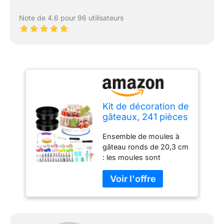
Note de 4.6 pour 96 utilisateurs
Kit de décoration de
gâteaux, 241 pièces
pour adultes,
Ensemble de moules à
moules à gâteau de
gâteau ronds de 20,3 cm
20,3 cm, niveleur à
: les moules sont
gâteau, plateau
fabriqués en acier au
tournant à gâteau,
carbone lourd pour une
embouts de
conduction thermique
passepoil
supérieure et une
numérotés,
cuisson uniforme. Avec
spatules, papier
revêtement antiadhésif et
sulfurisé et plus