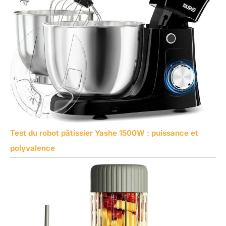
Test du robot pâtissier Yashe 1500W : puissance et
polyvalence