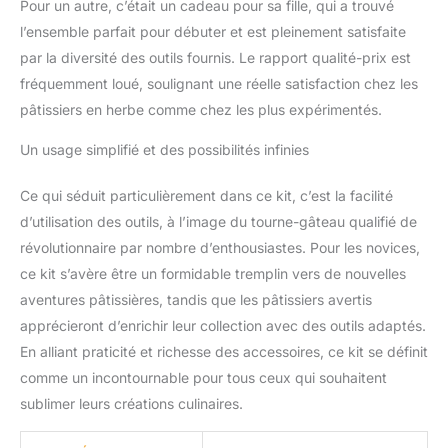
créativité et élèvera leurs
Pour un autre, c’était un cadeau pour sa fille, qui a trouvé
compétences en
l’ensemble parfait pour débuter et est pleinement satisfaite
pâtisserie. Surprenez-les
par la diversité des outils fournis. Le rapport qualité-prix est
avec cet ensemble
fréquemment loué, soulignant une réelle satisfaction chez les
complet Matériaux sûrs :
tous les accessoires
pâtissiers en herbe comme chez les plus expérimentés.
répondent aux normes
Un usage simplifié et des possibilités infinies
américaines de qualité
alimentaire, fabriqués en
acier inoxydable 304 de
Ce qui séduit particulièrement dans ce kit, c’est la facilité
haute qualité, plastique
d’utilisation des outils, à l’image du tourne-gâteau qualifié de
et silicone. Robuste et
révolutionnaire par nombre d’enthousiastes. Pour les novices,
réutilisable, sans danger
ce kit s’avère être un formidable tremplin vers de nouvelles
pour la fabrication de
gâteaux familiaux, les
aventures pâtissières, tandis que les pâtissiers avertis
adultes et les enfants
apprécieront d’enrichir leur collection avec des outils adaptés.
sont applicables. [Service
En alliant praticité et richesse des accessoires, ce kit se définit
clientèle] : nous
comme un incontournable pour tous ceux qui souhaitent
soutenons nos outils de
gâteau avec notre
sublimer leurs créations culinaires.
service client
exceptionnel, si vous