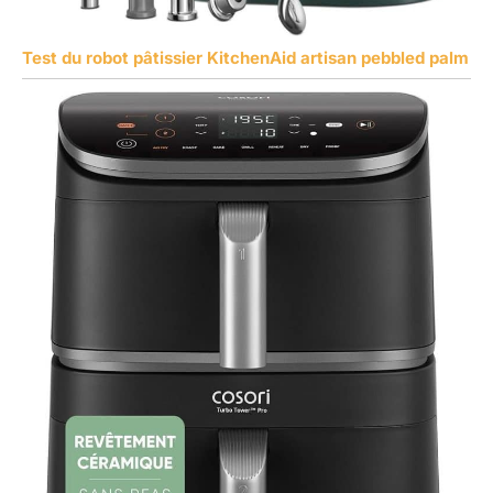
Test du robot pâtissier KitchenAid artisan pebbled palm