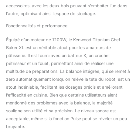
PLUS DE 30
accessoires, avec les deux bols pouvant s’emboîter l’un dans
ACCESSOIRES EN
l’autre, optimisant ainsi l’espace de stockage.
OPTION Développez
votre créativité grâce à la
Fonctionnalités et performance
gamme d'accessoires.
En les fixant sur le
Équipé d’un moteur de 1200W, le Kenwood Titanium Chef
moyeu du robot, vous
Baker XL est un véritable atout pour les amateurs de
pouvez mixer, trancher,
réduire en spirale, râper
pâtisserie. Il est fourni avec un batteur K, un crochet
ou faire un jus OUTILS
pétrisseur et un fouet, permettant ainsi de réaliser une
EASYCLEAN
multitude de préparations. La balance intégrée, qui se remet à
comprenant 3 ustensiles
zéro automatiquement lorsqu’on relève la tête du robot, est un
de cuisine en acier
inoxydable, un
atout indéniable, facilitant les dosages précis et améliorant
accessoire de patisserie
l’efficacité en cuisine. Bien que certains utilisateurs aient
et un fouet, ainsi qu'un
mentionné des problèmes avec la balance, la majorité
mélangeur lavable au
souligne son utilité et sa précision. Le niveau sonore est
lave-vaisselle
acceptable, même si la fonction Pulse peut se révéler un peu
bruyante.