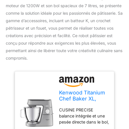
moteur de 1200W et son bol spacieux de 7 litres, se présente
comme la solution idéale pour les passionnés de pâtisserie. Sa
gamme d’accessoires, incluant un batteur K, un crochet
pétrisseur et un fouet, vous permet de réaliser toutes vos
créations avec précision et facilité. Ce robot pâtissier est
conçu pour répondre aux exigences les plus élevées, vous
permettant ainsi de libérer toute votre créativité culinaire sans
compromis.
Kenwood Titanium
Chef Baker XL,
Robot Pâtissier
CUSINE PRECISE
avec Batteur K,
balance intégrée et une
Crochet Pétrisseur,
pesée directe dans le bol,
Fouet et Bol de 7
un bol de cuisson
Litres,