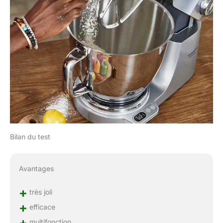
Bilan du test
Avantages
+
très joli
+
efficace
+
multifonction