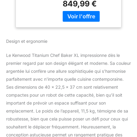
849,99 €
supplémentaire et une
KVL85.424SI,
fonction pétrissage
1200W, Argent
délicate pour les
meringues et mousses
légères PRATIQUE
Gagnez du temps et
Design et ergonomie
réduisez
l'encombrement. Pesez
Le Kenwood Titanium Chef Baker XL impressionne dès le
les ingrédients
directement dans le bol
premier regard par son design élégant et moderne. Sa couleur
pendant la réalisation de
argentée lui confère une allure sophistiquée qui s’harmonise
vos recettes TÊTE
parfaitement avec n’importe quelle cuisine contemporaine.
"LIGHT LIFT" Grâce à un
Ses dimensions de 40 x 22,5 x 37 cm sont relativement
levier pratique, le
compactes pour un robot de cette capacité, bien qu’il soit
Titanium Chef Baker XL
permet de soulever
important de prévoir un espace suffisant pour son
facilement la tête pour
emplacement. Le poids de l’appareil, 11,5 kg, témoigne de sa
ajouter des ingrédients à
robustesse, bien que cela puisse poser un défi pour ceux qui
votre recette,
souhaitent le déplacer fréquemment. Heureusement, la
assaisonner votre plat ou
simplement le goûter
conception astucieuse permet un rangement pratique des