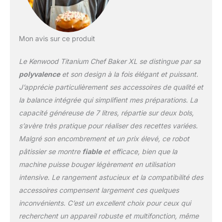
votre recette,
assaisonner votre plat ou
simplement le goûter
Mon avis sur ce produit
PLUS DE 30
ACCESSOIRES EN
Le Kenwood Titanium Chef Baker XL se distingue par sa
OPTION Développez
votre créativité grâce à la
polyvalence
et son design à la fois élégant et puissant.
gamme d'accessoires.
J’apprécie particulièrement ses accessoires de qualité et
En les fixant sur le
la balance intégrée qui simplifient mes préparations. La
moyeu du robot, vous
capacité généreuse de 7 litres, répartie sur deux bols,
pouvez mixer, trancher,
réduire en spirale, râper
s’avère très pratique pour réaliser des recettes variées.
ou faire un jus OUTILS
Malgré son encombrement et un prix élevé, ce robot
EASYCLEAN
pâtissier se montre
fiable
et efficace, bien que la
comprenant 3 ustensiles
machine puisse bouger légèrement en utilisation
de cuisine en acier
inoxydable, un
intensive. Le rangement astucieux et la compatibilité des
accessoire de patisserie
accessoires compensent largement ces quelques
et un fouet, ainsi qu'un
inconvénients. C’est un excellent choix pour ceux qui
mélangeur lavable au
recherchent un appareil robuste et multifonction, même
lave-vaisselle