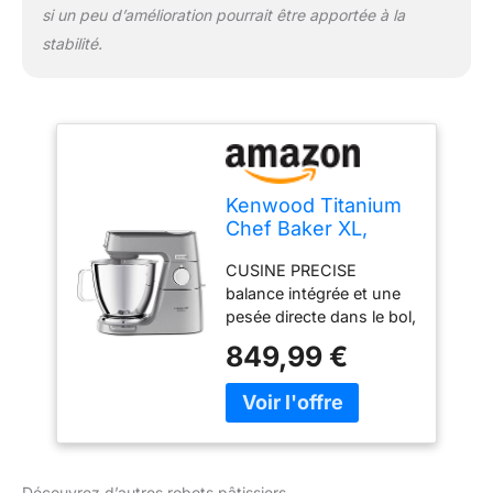
si un peu d’amélioration pourrait être apportée à la
stabilité.
Kenwood Titanium
Chef Baker XL,
Robot Pâtissier
CUSINE PRECISE
avec Batteur K,
balance intégrée et une
Crochet Pétrisseur,
pesée directe dans le bol,
Fouet et Bol de 7
un bol de cuisson
Litres,
849,99 €
supplémentaire et une
KVL85.424SI,
fonction pétrissage
1200W, Argent
délicate pour les
meringues et mousses
légères PRATIQUE
Gagnez du temps et
Découvrez d’autres robots pâtissiers