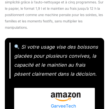
simplicité grâce à l’auto-nettoyage et à cinq programmes. Sur
le papier, le format 1,9 l et le maintien au frais jusqu’à 12 h la
positionnent comme une machine pensée pour les soirées, les
familles et les moments festifs, sans multiplier les
manipulations.
Si votre usage vise des boissons
glacées pour plusieurs convives, la
capacité et le maintien au frais
pèsent clairement dans la décision.
GarveeTech