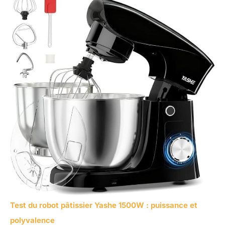
Test du robot pâtissier Yashe 1500W : puissance et
polyvalence