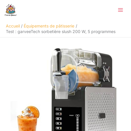
Aller
Rechercher
au
contenu
Accueil
Équipements de pâtisserie
Test : garveeTech sorbetière slush 200 W, 5 programmes