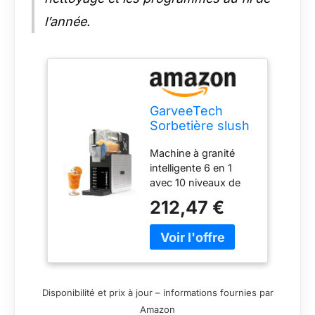
l’année.
GarveeTech
Sorbetière slush
200 W avec
Machine à granité
auto-nettoyage
intelligente 6 en 1
et 5 programmes
avec 10 niveaux de
– Réservoir de
consistance et 6
1,9 l pour
212,47 €
programmes :
cocktails,
parfaite pour les
milkshakes,
granités, les
maintien au frais
milkshakes, les
12 h, bac de
cocktails et plus
récupération de
encore. Moteur
400 ml – Idéal
Disponibilité et prix à jour – informations fournies par
puissant de 200 W et
pour la maison
Amazon