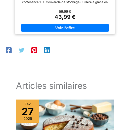
besoins.
【Choix de
contenance 1,5L Couvercle de stockage Cuillère à glace en
Cadeau Idéal】: Vous pouvez
inox Couleur: Framboise Puissance: 12 W
créer votre propre goût unique
59,99 €
ou faire de délicieuses glaces
43,99 €
selon la recette. Vous pouvez
faire vous-même de délicieuses
glaces : glace aux fruits, glace
au matcha, glace au chocolat et
yaourt. Notre sorbetière turbine
à glace a un look neutre et
élégant et est également idéale
comme cadeau pour les
anniversaires et les fêtes d'été.
【VIP Service】: Nous
avons un service après-vente
professionnel. Si vous avez des
problèmes sur le sorbetière
turbine à glace, n'hésitez pas à
nous contacter. Nous sommes
Articles similaires
toujours ici pour vous.
Fév
27
2025