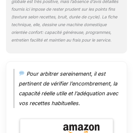
globale est très positive, mais l’absence d’avis détaillés
récupération de la
fournis ici impose de rester prudent sur les points fins
condensation.
Polyvalent : pour
(texture selon recettes, bruit, durée de cycle). La fiche
créer des limonades,
technique, elle, dessine une machine domestique
des jus, des
orientée confort: capacité généreuse, programmes,
milkshakes et des
entretien facilité et maintien au frais pour le service.
cocktails
rafraîchissants – un
point fort pour
chaque bar à la
maison
Pour arbitrer sereinement, il est
pertinent de vérifier l’encombrement, la
capacité réelle utile et l’adéquation avec
vos recettes habituelles.