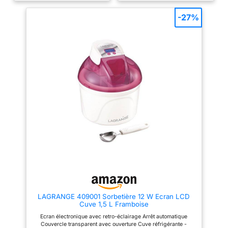
glaces peuvent être préparées
cocktails
puissiez savourer encore plus
en 20 à 40 minutes sans
de délicieux en-cas glacés.
rafraîchissants – un
-27%
glaçons. Idéal pour les
CRÉEZ DEUX SAVEURS EN UN :
occasions spéciales avec la
point fort pour
Utilisez les fonctions « haut » et
famille ou des amis.
chaque bar à la
« bas » pour créer deux
【Couvercle Apparent】: Le
saveurs de crème glacée
maison
couvercle transparent de la
différentes dans un seul pot
sorbetière électrique vous
Deluxe, comme cerise et vanille.
permet de regarder le
DES DÉLICES GLACÉS
processus de faire la crème
PERSONNALISÉS : Des crèmes
glacée. Vous pouvez facilement
glacées et des boissons, à
ajouter un mélange de crème
votre sauce. Essayez
glacée et divers ingrédients,
différentes combinaisons ou
tels que des pépites de
créez des en-cas cétogéniques,
chocolat ou des noix, sans
faibles en sucre ou végans.
ouvrir le couvercle, sans
Dimensions : L : 30,5 cm x H :
interrompre le processus de
42,39 cm x l : 21,38 cm. Poids :
6,54 kg
production.
【Facile à
Nettoyer】 La sorbetière
électrique est facile à utiliser et
conviviale pour les personnes
âgées et les enfants. La
machine à glace en acier
inoxydable a peu de pièces, un
démontage et un assemblage
LAGRANGE 409001 Sorbetière 12 W Ecran LCD
faciles et un nettoyage pratique.
Cuve 1,5 L Framboise
La sorbetière turbine à glace est
livrée avec des recettes et des
Ecran électronique avec retro-éclairage Arrêt automatique
boules de glace adaptées à vos
Couvercle transparent avec ouverture Cuve réfrigérante -