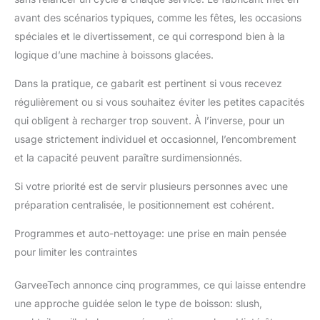
commande clair,
avant des scénarios typiques, comme les fêtes, les occasions
fonctionnement
spéciales et le divertissement, ce qui correspond bien à la
silencieux inférieur à 45
logique d’une machine à boissons glacées.
dB et design moderne
adapté à toutes les
Dans la pratique, ce gabarit est pertinent si vous recevez
cuisines. Fonction
régulièrement ou si vous souhaitez éviter les petites capacités
pratique
d'autonettoyage et
qui obligent à recharger trop souvent. À l’inverse, pour un
réservoir d'eau
usage strictement individuel et occasionnel, l’encombrement
amovible et facile à
et la capacité peuvent paraître surdimensionnés.
nettoyer (400 ml) avec
bac de récupération de
Si votre priorité est de servir plusieurs personnes avec une
la condensation.
préparation centralisée, le positionnement est cohérent.
Polyvalent : pour créer
des limonades, des jus,
Programmes et auto-nettoyage: une prise en main pensée
des milkshakes et des
pour limiter les contraintes
cocktails
rafraîchissants – un
point fort pour chaque
GarveeTech annonce cinq programmes, ce qui laisse entendre
bar à la maison
une approche guidée selon le type de boisson: slush,