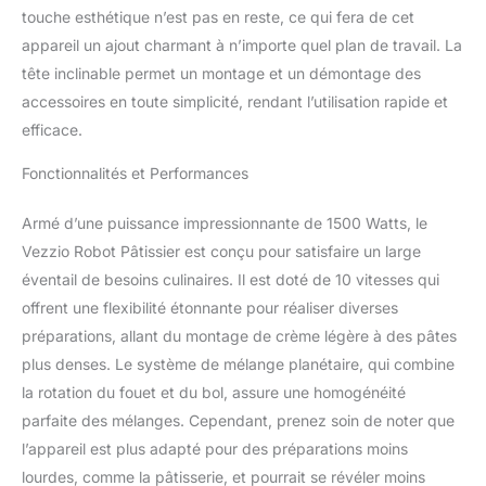
les novices, les familles
touche esthétique n’est pas en reste, ce qui fera de cet
de 1 à 2 personnes ou
appareil un ajout charmant à n’importe quel plan de travail. La
les couples, et il est facile
tête inclinable permet un montage et un démontage des
à manœuvrer et à
nettoyer. Le design de la
accessoires en toute simplicité, rendant l’utilisation rapide et
tête inclinable du mixeur
efficace.
permet d'installer ou de
désinstaller facilement
Fonctionnalités et Performances
les bols et les
accessoires. UNE
Armé d’une puissance impressionnante de 1500 Watts, le
GRANDE PUISSANCE ET
Vezzio Robot Pâtissier est conçu pour satisfaire un large
UN CONTRÔLE FIN : La
éventail de besoins culinaires. Il est doté de 10 vitesses qui
puissance de 1500 W du
mixeur Vezzio, combinée
offrent une flexibilité étonnante pour réaliser diverses
à un contrôleur précis à
préparations, allant du montage de crème légère à des pâtes
10 vitesses avec fonction
plus denses. Le système de mélange planétaire, qui combine
d'impulsion, vous donne
la rotation du fouet et du bol, assure une homogénéité
la liberté de choisir entre
un mixage lent et un
parfaite des mélanges. Cependant, prenez soin de noter que
mixage rapide, ce qui
l’appareil est plus adapté pour des préparations moins
facilite la
lourdes, comme la pâtisserie, et pourrait se révéler moins
personnalisation d'une