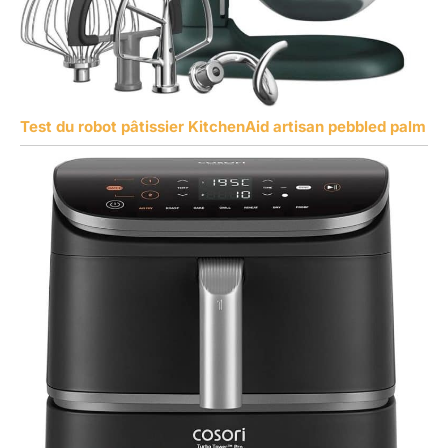
Test du robot pâtissier KitchenAid artisan pebbled palm