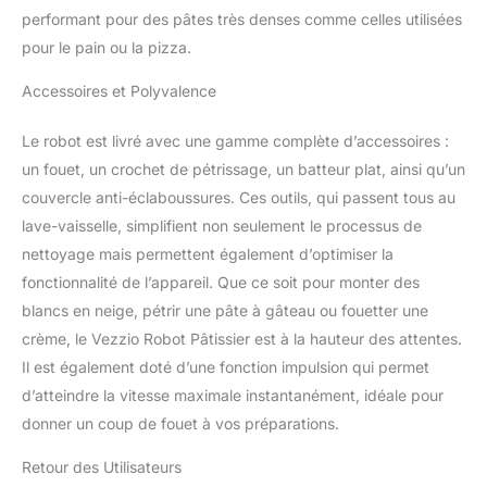
performant pour des pâtes très denses comme celles utilisées
grande variété
d'aliments, des pâtes à la
pour le pain ou la pizza.
crème glacée, et des
blancs d'œufs aux pâtes
Accessoires et Polyvalence
à frire. DES
ACCESSOIRES PLUS
Le robot est livré avec une gamme complète d’accessoires :
COMPLETS : Le crochet
un fouet, un crochet de pétrissage, un batteur plat, ainsi qu’un
pétrisseur et le fouet plat
couvercle anti-éclaboussures. Ces outils, qui passent tous au
en aluminium, le fouet en
lave-vaisselle, simplifient non seulement le processus de
acier inoxydable sont
faciles à installer et
nettoyage mais permettent également d’optimiser la
fabriqués à partir de
fonctionnalité de l’appareil. Que ce soit pour monter des
matériaux de qualité
blancs en neige, pétrir une pâte à gâteau ou fouetter une
supérieure, plus
crème, le Vezzio Robot Pâtissier est à la hauteur des attentes.
robustes et durables. Le
séparateur de blanc
Il est également doté d’une fonction impulsion qui permet
d'œuf et le grattoir à pâte
d’atteindre la vitesse maximale instantanément, idéale pour
assortis rendent le
donner un coup de fouet à vos préparations.
nettoyage moins difficile,
les accessoires passent
Retour des Utilisateurs
au lave-vaisselle.