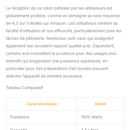
EXCELLENT CADEAU ET
La réception de ce robot pâtissier par les utilisateurs est
SUPPORT : Le batteur
globalement positive, comme en témoigne sa note moyenne
électrique Vezzio est
également un excellent
de 4,3 sur 5 étoiles sur Amazon. Les utilisateurs vantent sa
cadeau pour vos amis et
facilité d’utilisation et son efficacité, particulièrement pour les
votre famille. Nous avons
tâches de pâtisserie. Nombreux sont ceux qui soulignent
confiance en la qualité de
également son excellent rapport qualité-prix. Cependant,
nos produits et nous
fournirons une
certains avis conseillent la prudence pour des usages plus
protection après-vente
intensifs qui exigeraient une puissance supérieure, en
pour nos produits, si
particulier pour des préparations très lourdes pouvant
vous rencontrez des
solliciter l’appareil de manière excessive.
problèmes lors de la
réception du produit ou
Tableau Comparatif
de son utilisation,
n'hésitez pas à nous
contacter.
Caractéristique
Détail
Puissance
1500 Watts
Capacité
4,5 Litres