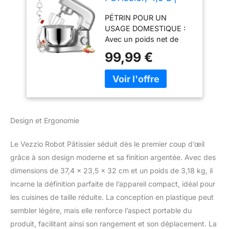
1500 Watts
PÉTRIN POUR UN
MéLangeur De
USAGE DOMESTIQUE :
PâTe Compact Avec
Avec un poids net de
Crochet De
moins de 7 livres et des
PéTrissage, Fouet,
99,99 €
dimensions de
Protection Contre
14.5*9.2*12.5 pouces, le
Les éClaboussures
batteur sur socle Vezzio
Et SystèMe De
est compact et facile à
MéLange
ranger, ce qui permet
PlanéTaire à 10
d'économiser de
Vitesses(Argent)
Design et Ergonomie
l'espace. Parfait pour les
petites cuisines, les
Le Vezzio Robot Pâtissier séduit dès le premier coup d’œil
appartements ou les
espaces de rangement
grâce à son design moderne et sa finition argentée. Avec des
limités. CAPACITÉ DE 4,5
dimensions de 37,4 x 23,5 x 32 cm et un poids de 3,18 kg, il
L ET TÊTE INCLINABLE :
incarne la définition parfaite de l’appareil compact, idéal pour
Notre petit batteur de
les cuisines de taille réduite. La conception en plastique peut
cuisine est livré avec un
sembler légère, mais elle renforce l’aspect portable du
bol en acier inoxydable
de 4,5 litres, parfait pour
produit, facilitant ainsi son rangement et son déplacement. La