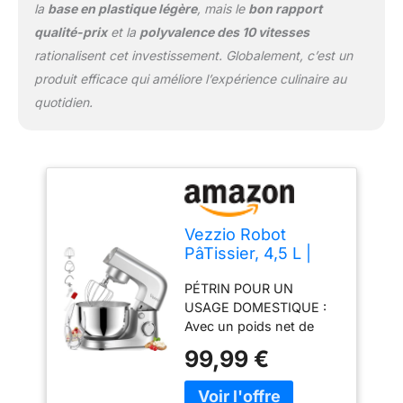
d'aliments, des pâtes à la
la
base en plastique légère
, mais le
bon rapport
crème glacée, et des
qualité-prix
et la
polyvalence des 10 vitesses
blancs d'œufs aux pâtes
rationalisent cet investissement. Globalement, c’est un
à frire. DES
produit efficace qui améliore l’expérience culinaire au
ACCESSOIRES PLUS
quotidien.
COMPLETS : Le crochet
pétrisseur et le fouet plat
en aluminium, le fouet en
acier inoxydable sont
faciles à installer et
fabriqués à partir de
matériaux de qualité
Vezzio Robot
supérieure, plus
PâTissier, 4,5 L |
robustes et durables. Le
1500 Watts
séparateur de blanc
PÉTRIN POUR UN
MéLangeur De
d'œuf et le grattoir à pâte
USAGE DOMESTIQUE :
PâTe Compact Avec
assortis rendent le
Avec un poids net de
Crochet De
nettoyage moins difficile,
moins de 7 livres et des
PéTrissage, Fouet,
les accessoires passent
99,99 €
dimensions de
Protection Contre
au lave-vaisselle.
14.5*9.2*12.5 pouces, le
Les éClaboussures
EXCELLENT CADEAU ET
batteur sur socle Vezzio