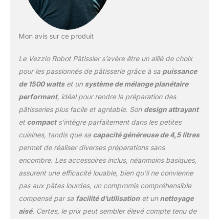
les couples, et il est facile
à manœuvrer et à
nettoyer. Le design de la
Mon avis sur ce produit
tête inclinable du mixeur
permet d'installer ou de
Le Vezzio Robot Pâtissier s’avère être un allié de choix
désinstaller facilement
les bols et les
pour les passionnés de pâtisserie grâce à sa
puissance
accessoires. UNE
de 1500 watts
et un
système de mélange planétaire
GRANDE PUISSANCE ET
performant
, idéal pour rendre la préparation des
UN CONTRÔLE FIN : La
pâtisseries plus facile et agréable. Son
design attrayant
puissance de 1500 W du
mixeur Vezzio, combinée
et
compact
s’intègre parfaitement dans les petites
à un contrôleur précis à
cuisines, tandis que sa
capacité généreuse de 4,5 litres
10 vitesses avec fonction
permet de réaliser diverses préparations sans
d'impulsion, vous donne
encombre. Les accessoires inclus, néanmoins basiques,
la liberté de choisir entre
un mixage lent et un
assurent une efficacité louable, bien qu’il ne convienne
mixage rapide, ce qui
pas aux pâtes lourdes, un compromis compréhensible
facilite la
compensé par sa
facilité d’utilisation
et un
nettoyage
personnalisation d'une
aisé
. Certes, le prix peut sembler élevé compte tenu de
grande variété