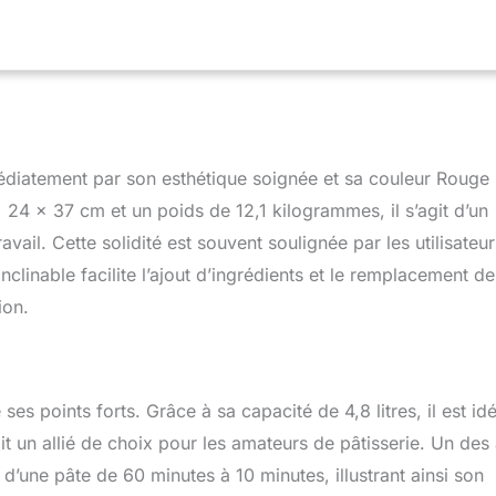
. Aucune perte de puissance entre le moteur et les accessoires
ment planétaire original : Mélange et pétrissage rapide et
traînement direct (300W) et 10 vitesses. Corps en métal intégral,
le Un moyeu de fixation pour de nombreux accessoires (plus de
 d'accessoires optionnels disponibles (vendu séparément).
le à utiliser
médiatement par son esthétique soignée et sa couleur Rouge
 24 x 37 cm et un poids de 12,1 kilogrammes, il s’agit d’un
vail. Cette solidité est souvent soulignée par les utilisateur
nclinable facilite l’ajout d’ingrédients et le remplacement de
ion.
es points forts. Grâce à sa capacité de 4,8 litres, il est idé
t un allié de choix pour les amateurs de pâtisserie. Un des 
d’une pâte de 60 minutes à 10 minutes, illustrant ainsi son