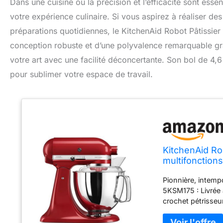
Dans une cuisine où la précision et l’efficacité sont esse
votre expérience culinaire. Si vous aspirez à réaliser de
préparations quotidiennes, le KitchenAid Robot Pâtissie
conception robuste et d’une polyvalence remarquable gr
votre art avec une facilité déconcertante. Son bol de 4,6 
pour sublimer votre espace de travail.
KitchenAid Rob
multifonctions
bols inox de 
Pionnière, intempo
5KSM175 : Livrée a
crochet pétrisseur
travailler jusqu’à 
(de taille moyenn