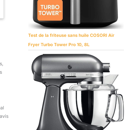
Test de la friteuse sans huile COSORI Air
Fryer Turbo Tower Pro 10, 8L
s,
s
al
avis