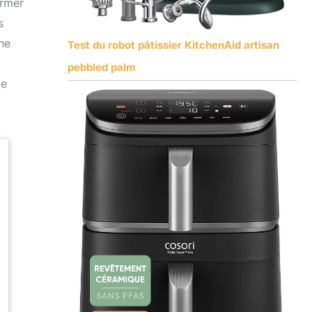
ormer
s
ne
Test du robot pâtissier KitchenAid artisan
pebbled palm
ce