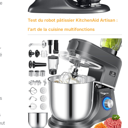
de
Test du robot pâtissier KitchenAid Artisan :
l’art de la cuisine multifonctions
,
é
s
s
eut