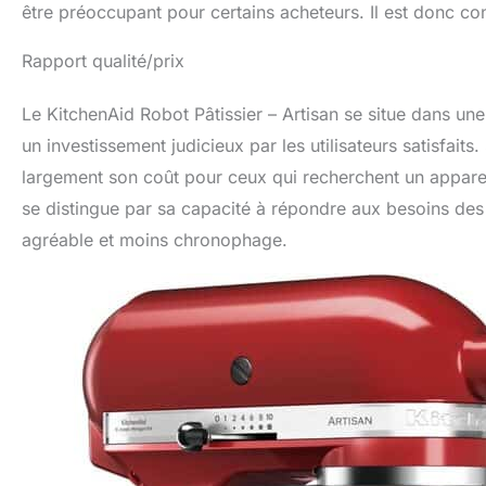
être préoccupant pour certains acheteurs. Il est donc cons
Rapport qualité/prix
Le KitchenAid Robot Pâtissier – Artisan se situe dans un
un investissement judicieux par les utilisateurs satisfait
largement son coût pour ceux qui recherchent un apparei
se distingue par sa capacité à répondre aux besoins des
agréable et moins chronophage.