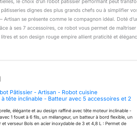
ntielles, le choix d’un robot pâtissier performant peut transf
s pâtisseries dignes des plus grands chefs ou à simplifier vo
r – Artisan se présente comme le compagnon idéal. Doté d’u
âce à ses 7 accessoires, ce robot vous permet de maîtriser
litres et son design rouge empire allient praticité et élégan
ot Pâtissier - Artisan - Robot cuisine
 à tête inclinable - Batteur avec 5 accessoires et 2
4,8 et 3 L - Rouge empire
relle, élégante et au design raffiné avec tête moteur inclinable -
vec 1 fouet à 6 fils, un mélangeur, un batteur à bord flexible, un
 et verseur Bols en acier inoxydable de 3 et 4,8 L : Permet de
1 kg de farine traditionnelle, 1 litre de crème et 12 blancs d’œufs
e) Performance exceptionnelle : Préparation rapide de petites et