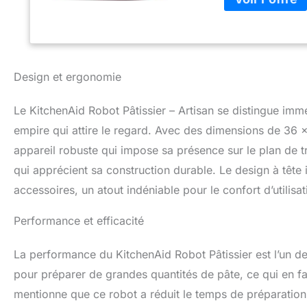
grandes quantités
Mélangeur à mouve
efficace. Avec en
robuste et durab
15) : Large choix
Design et ergonomie
Polyvalente et faci
Le KitchenAid Robot Pâtissier – Artisan se distingue im
empire qui attire le regard. Avec des dimensions de 36 x
appareil robuste qui impose sa présence sur le plan de tra
qui apprécient sa construction durable. Le design à tête i
accessoires, un atout indéniable pour le confort d’utilisat
Performance et efficacité
La performance du KitchenAid Robot Pâtissier est l’un de s
pour préparer de grandes quantités de pâte, ce qui en fai
mentionne que ce robot a réduit le temps de préparation 