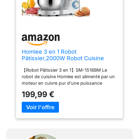
Homlee 3 en 1 Robot
Pâtissier,2000W Robot Cuisine
Multifonctions,avec Hachoir à
【Robot Pâtissier 3 en 1】SM-1518BM Le
Viande,1,5L Mixeur,Ensemble de
robot de cuisine Homlee est alimenté par un
légumes,Accessoires pour
moteur en cuivre pur d'une puissance
Saucisses,5.5L Bol
maximale de 2000 watts.robot
Mélangeur,Fouet,Crochet
199,99 €
multifonctionnel avec tranchage,
Pétrisseur,Batteur
déchiquetage, accessoire hachoir à viande et
presse-agrumes en verre de 1,5L peut être
mieux intégré dans la cuisine. 【6"P"Speed
Mixep】This robot pâtissier professionnel
mixer has 6 speeds, 3 kits (bread hook,
whisk, stirrer)you can choose different speed