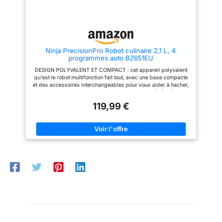
Ninja PrecisionPro Robot culinaire 2,1 L, 4
programmes auto BZ651EU
DESIGN POLYVALENT ET COMPACT : cet appareil polyvalent
qu'est le robot multifonction fait tout, avec une base compacte
et des accessoires interchangeables pour vous aider à hacher,
mixer et bien plus encore 4 MODES AUTO-IQ PRÉRÉGLÉS : les
modes automatiques du robot de cuisine Chop (Hacher) Disc
119,99 €
(Disque) Dough (Pétrissage) et Puree (Purée) font le travail à
votre place avec des cycles ciblés d’impulsion, de pause et de
mixage qui transforment les ingrédients MOTEUR PUISSANT
DE 850 WATTS : le moteur puissant du robot culinaire compact
permet aux lames de hacher, trancher, râper et effilocher les
ingrédients en quelques secondes TECHNOLOGIE AUTO-IQ :
la technologie Auto-iQ du robot de cuisine puissant se charge
de tout grâce aux cycles ciblés d’impulsions, de pause et de
mixage, qui s’ajustent en fonction des ingrédients pour des
résultats parfaits COMPREND : base motorisée, bol, couvercle
avec goulotte d’alimentation et poussoir, lame hachoir, lame à
pétrir, disque réversible découpe/râpe et mandrin, livret de
recettes. Dimensions : H : xx cm L : xx cm P : xx cm. Poids : xx
kg. Couleur : noir