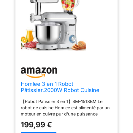
Homlee 3 en 1 Robot
Pâtissier,2000W Robot Cuisine
Multifonctions,avec Hachoir à
【Robot Pâtissier 3 en 1】SM-1518BM Le
Viande,1,5L Mixeur,Ensemble de
robot de cuisine Homlee est alimenté par un
légumes,Accessoires pour
moteur en cuivre pur d'une puissance
Saucisses,5.5L Bol
maximale de 2000 watts.robot
Mélangeur,Fouet,Crochet
199,99 €
multifonctionnel avec tranchage,
Pétrisseur,Batteur
déchiquetage, accessoire hachoir à viande et