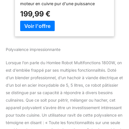
moteur en cuivre pur d'une puissance
Saucisses,5.5L Bol
maximale de 2000 watts.robot
Mélangeur,Fouet,Crochet
199,99 €
multifonctionnel avec tranchage,
Pétrisseur,Batteur
déchiquetage, accessoire hachoir à viande et
presse-agrumes en verre de 1,5L peut être
mieux intégré dans la cuisine. 【6"P"Speed
Mixep】This robot pâtissier professionnel
mixer has 6 speeds, 3 kits (bread hook,
Polyvalence impressionnante
whisk, stirrer)you can choose different speed
settings to meet different cooking
Lorsque l’on parle du Homlee Robot Multifonctions 1800W, on
requirements,""P"" speed it can mix the food
completely in a few seconds. 【Robot
est d’emblée frappé par ses multiples fonctionnalités. Doté
Pâtissier Multifonctions】Robot Pâtissier
d’un blender professionnel, d’un hachoir à viande électrique et
seulement un Robot Pétrin,mais aussi un
d’un bol en acier inoxydable de 5, 5 litres, ce robot pâtissier
presse-agrumes de 1,5L pour mélanger les
se distingue par sa capacité à répondre à divers besoins
boissons et les smoothies facilement, les
culinaires. Que ce soit pour pétrir, mélanger ou hacher, cet
lames en acier inoxydable 304 ont une
capacité de coupe plus forte. Avec
appareil polyvalent s’avère être un investissement intéressant
l'entonnoir à saucisses et les accessoires,
pour toute cuisine. Un utilisateur ravit de cette polyvalence en
vous pouvez commencer à préparer des
témoigne en disant : « Toute les fonctionnalités sur une seule
saucisses,des hamburgers,des boulettes de