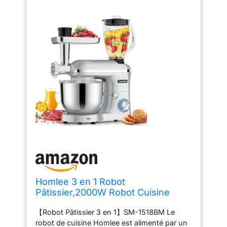
Homlee 3 en 1 Robot
Pâtissier,2000W Robot Cuisine
Multifonctions,avec Hachoir à
【Robot Pâtissier 3 en 1】SM-1518BM Le
Viande,1,5L Mixeur,Ensemble de
robot de cuisine Homlee est alimenté par un
légumes,Accessoires pour