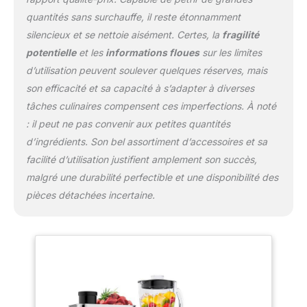
prise en main idéale et réduisent le bruit
pendant la fabrication de la pâte. Lavable au
quantités sans surchauffe, il reste étonnamment
lave-vaisselle 【Certificats et Service Après-
silencieux et se nettoie aisément. Certes, la
fragilité
Vente】Nos robot patissier ont obtenu les
potentielle
et les
informations floues
sur les limites
certificats CE, GS et LFGB. Si vous
d’utilisation peuvent soulever quelques réserves, mais
rencontrez des problèmes lors de l'utilisation
du mixeur,veuillez nous contacter
son efficacité et sa capacité à s’adapter à diverses
immédiatement. La satisfaction du client est
tâches culinaires compensent ces imperfections. À noté
ce que nous recherchons toujours."
: il peut ne pas convenir aux petites quantités
d’ingrédients. Son bel assortiment d’accessoires et sa
facilité d’utilisation justifient amplement son succès,
malgré une durabilité perfectible et une disponibilité des
pièces détachées incertaine.