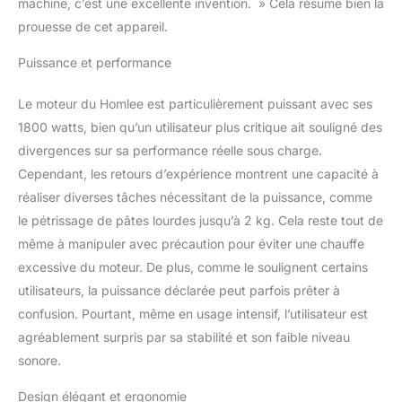
machine, c’est une excellente invention. » Cela résume bien la
viande,ce qui facilite la préparation de vos
propres repas délicieux. 【Facilite de
prouesse de cet appareil.
Nettoyage】Le bol en acier inoxydable de 5,5
litres est suffisamment grand pour une
Puissance et performance
variété de recettes. Le couvercle transparent
anti-éclaboussures permet d'ajouter
Le moteur du Homlee est particulièrement puissant avec ses
facilement les ingrédients et de surveiller le
1800 watts, bien qu’un utilisateur plus critique ait souligné des
processus de pétrissage.Les 5 ventouses
divergences sur sa performance réelle sous charge.
antidérapantes en silicone assurent une
Cependant, les retours d’expérience montrent une capacité à
prise en main idéale et réduisent le bruit
pendant la fabrication de la pâte. Lavable au
réaliser diverses tâches nécessitant de la puissance, comme
lave-vaisselle 【Certificats et Service Après-
le pétrissage de pâtes lourdes jusqu’à 2 kg. Cela reste tout de
Vente】Nos robot patissier ont obtenu les
même à manipuler avec précaution pour éviter une chauffe
certificats CE, GS et LFGB. Si vous
excessive du moteur. De plus, comme le soulignent certains
rencontrez des problèmes lors de l'utilisation
du mixeur,veuillez nous contacter
utilisateurs, la puissance déclarée peut parfois prêter à
immédiatement. La satisfaction du client est
confusion. Pourtant, même en usage intensif, l’utilisateur est
ce que nous recherchons toujours."
agréablement surpris par sa stabilité et son faible niveau
sonore.
Design élégant et ergonomie