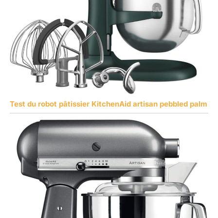
Test du robot pâtissier KitchenAid artisan pebbled palm