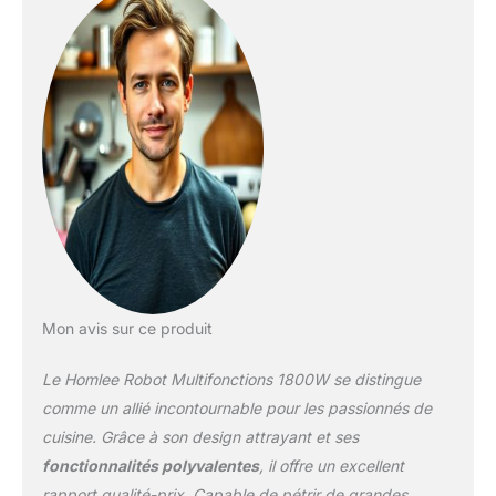
settings to meet different cooking
requirements,""P"" speed it can mix the food
completely in a few seconds. 【Robot
Pâtissier Multifonctions】Robot Pâtissier
seulement un Robot Pétrin,mais aussi un
presse-agrumes de 1,5L pour mélanger les
boissons et les smoothies facilement, les
lames en acier inoxydable 304 ont une
capacité de coupe plus forte. Avec
l'entonnoir à saucisses et les accessoires,
vous pouvez commencer à préparer des
saucisses,des hamburgers,des boulettes de
viande,ce qui facilite la préparation de vos
propres repas délicieux. 【Facilite de
Mon avis sur ce produit
Nettoyage】Le bol en acier inoxydable de 5,5
litres est suffisamment grand pour une
Le Homlee Robot Multifonctions 1800W se distingue
variété de recettes. Le couvercle transparent
anti-éclaboussures permet d'ajouter
comme un allié incontournable pour les passionnés de
facilement les ingrédients et de surveiller le
cuisine. Grâce à son design attrayant et ses
processus de pétrissage.Les 5 ventouses
fonctionnalités polyvalentes
, il offre un excellent
antidérapantes en silicone assurent une
rapport qualité-prix. Capable de pétrir de grandes