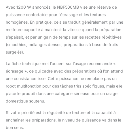
COMPLET] Choisissez
Avec 1200 W annoncés, le NBF500MB vise une réserve de
entre les différentes
vitesses de précision
puissance confortable pour l’écrasage et les textures
ou le mode pulsé de ce
homogènes. En pratique, cela se traduit généralement par une
blender multifonctions
meilleure capacité à maintenir la vitesse quand la préparation
pour adapter l'intensité
s’épaissit, et par un gain de temps sur les recettes répétitives
du mixage à vos
préparations [JUG
(smoothies, mélanges denses, préparations à base de fruits
TRITAN 1,9 L] avec
surgelés).
couvercle ventilé de ce
mixeur électrique est
La fiche technique met l’accent sur l’usage recommandé «
conçu pour résister à
écrasage », ce qui cadre avec des préparations où l’on attend
différentes
une consistance lisse. Cette puissance ne remplace pas un
températures, vous
robot multifonction pour des tâches très spécifiques, mais elle
aurez donc un allié
fidèle pour réaliser
place le produit dans une catégorie sérieuse pour un usage
toutes vos recettes,
domestique soutenu.
qu'elles soient chaudes
ou froides
Si votre priorité est la régularité de texture et la capacité à
enchaîner les préparations, le niveau de puissance va dans le
bon sens.