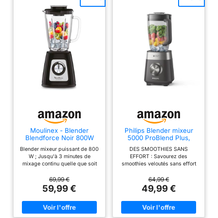
mode pulsé et la
fonction d'extraction
des nutriments vous
permettent de
contrôler idealement
le traitement de vos
matières premières,
d'une simple
pression sur un
bouton [LE
PACKAGE
COMPREND] (1)
carafe de 1,9l, (1)
Moulinex - Blender
Philips Blender mixeur
Blendforce Noir 800W
5000 ProBlend Plus,
moteur 1200W, (1)
Bol verre 1.75 L
1000W, Bol verre 2L, Noir
tasse de 1800ml, (2)
Blender mixeur puissant de 800
DES SMOOTHIES SANS
W ; Jusqu'à 3 minutes de
EFFORT : Savourez des
couvercles de
mixage continu quelle que soit
smoothies veloutés sans effort
transport avec bec
la vitesse (rapide, lente, pulse)
avec le blender smoothie de
Système de verrouillage
Philips, doté de la technologie
ouvert et fermé (1)
69,99 €
64,99 €
intelligent pour un mixage
ProBlend Plus pour 25% de
59,99 €
49,99 €
lame en acier
quotidien sans effort
puissance en plus (1)
inoxydable, (1) pilon
Technologie Air Cooling :
TECHNOLOGIE PROBLEND
système de refroidissement par
PLUS : Le moteur 1000W
(1) tasse de 700ml
air du moteur Bol en verre de
ProBlend Plus transforme les