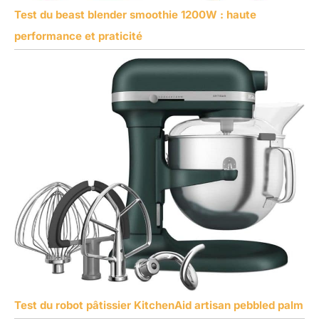
Test du beast blender smoothie 1200W : haute
performance et praticité
Test du robot pâtissier KitchenAid artisan pebbled palm