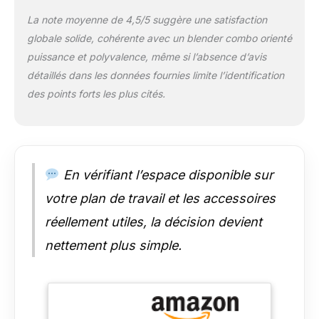
carafe de 1,9l, (1)
moteur 1200W, (1)
La note moyenne de 4,5/5 suggère une satisfaction
tasse de 1800ml, (2)
globale solide, cohérente avec un blender combo orienté
couvercles de
puissance et polyvalence, même si l’absence d’avis
transport avec bec
ouvert et fermé (1)
détaillés dans les données fournies limite l’identification
lame en acier
des points forts les plus cités.
inoxydable, (1) pilon
(1) tasse de 700ml
avec poignée (1)
tasse de 900ml
[CONTRÔLE
En vérifiant l’espace disponible sur
COMPLET]
Choisissez entre les
votre plan de travail et les accessoires
différentes vitesses
réellement utiles, la décision devient
de précision ou le
mode pulsé de ce
nettement plus simple.
blender
multifonctions pour
adapter l'intensité du
mixage à vos
préparations [JUG