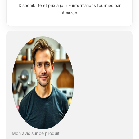
le Nutribullet Full Size
Disponibilité et prix à jour – informations fournies par
Electric Blender
Amazon
Combo traite
efficacement de
grandes quantités
[PLUS DE BOUTONS,
PLUS D'OPTIONS]
Les deux vitesses de
mixage différentes, le
mode pulsé et la
fonction d'extraction
des nutriments vous
permettent de
contrôler idealement
le traitement de vos
matières premières,
d'une simple
pression sur un
bouton [LE
PACKAGE
COMPREND] (1)
Mon avis sur ce produit