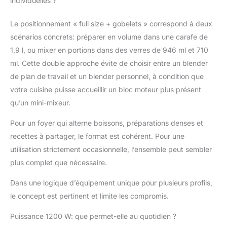
individuelles ?
mixage différentes, le
mode pulsé et la
Le positionnement « full size + gobelets » correspond à deux
fonction d'extraction
scénarios concrets: préparer en volume dans une carafe de
des nutriments vous
permettent de contrôler
1,9 l, ou mixer en portions dans des verres de 946 ml et 710
idealement le
ml. Cette double approche évite de choisir entre un blender
traitement de vos
de plan de travail et un blender personnel, à condition que
matières premières,
votre cuisine puisse accueillir un bloc moteur plus présent
d'une simple pression
sur un bouton [LE
qu’un mini-mixeur.
PACKAGE COMPREND]
Pour un foyer qui alterne boissons, préparations denses et
(1) carafe de 1,9l, (1)
moteur 1200W, (1)
recettes à partager, le format est cohérent. Pour une
tasse de 1800ml, (2)
utilisation strictement occasionnelle, l’ensemble peut sembler
couvercles de
plus complet que nécessaire.
transport avec bec
ouvert et fermé (1) lame
Dans une logique d’équipement unique pour plusieurs profils,
en acier inoxydable, (1)
le concept est pertinent et limite les compromis.
pilon (1) tasse de 700ml
avec poignée (1) tasse
Puissance 1200 W: que permet-elle au quotidien ?
de 900ml [CONTRÔLE