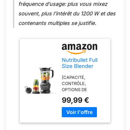
fréquence d’usage: plus vous mixez
souvent, plus l’intérêt du 1200 W et des
contenants multiples se justifie.
Nutribullet Full
Size Blender
Combo, mixeur
[CAPACITÉ,
électrique,
CONTRÔLE,
broyeur
OPTIONS DE
multifonctionnel,
VITESSE ET
professionnel,
99,99 €
RÉSISTANCE À LA
puissance 1200
CHALEUR] Avec son
Watt, carafe 1,9l,
puissant moteur de
verres 946ml et
1200 watts et sa
710ml, noir,
précision de mixage,
NBF500MB