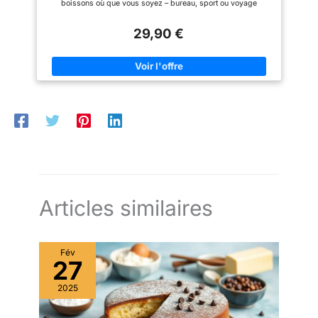
boissons où que vous soyez – bureau, sport ou voyage
qu'elles soient
MIXAGE PUISSANT : Ses 4 lames en acier inoxydable et son
moteur de 300 W permettent des résultats ultra lisses, même
chaudes ou froides
29,90 €
avec des ingrédients durs comme les glaçons ou les fruits
congelés ÉLÉGANT ET ROBUSTE : Son design en acier
inoxydable résiste au temps, est facile à nettoyer, et apporte
une touche moderne à votre cuisine GRANDE CAPACITÉ de 570
ML : Préparez smoothies, boissons protéinées, jus, soupes,
compotes en une seule fois grâce à son volume généreux
GARANTIE ÉTENDUE DE 2 ANS : Profitez d'une garantie 2 ans
avec SAV en France pour une utilisation durable en toute
sérénité
Articles similaires
Fév
27
2025