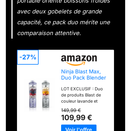
portable orienté boissons froides
avec deux gobelets de grande
capacité, ce pack duo mérite une
comparaison attentive.
-27%
Ninja Blast Max,
Duo Pack Blender
portable, 2x
LOT EXCLUSIF : Duo
Capacité de 570ml
de produits Blast de
BC251EULS
couleur lavande et
argent. LE MIXEUR
149,99 €
NINJA SANS FIL LE
109,99 €
PLUS PUISSANT : avec
un moteur plus