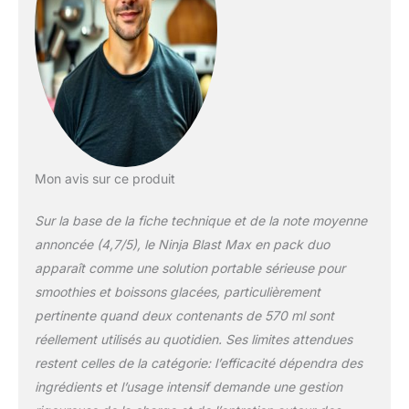
manuel TASSE 570
ml : le design Twist-
and-go permet d’ôter
facilement la tasse en
la faisant tourner
pour déguster
smoothies, granités
et bien plus encore.
Couvercle étanche,
poignée de transport
Mon avis sur ce produit
et bec verseur
(*Capacité de
Sur la base de la fiche technique et de la note moyenne
remplissage max.
annoncée (4,7/5), le Ninja Blast Max en pack duo
490 ml) BATTERIE
apparaît comme une solution portable sérieuse pour
RECHARGEABLE
smoothies et boissons glacées, particulièrement
LONGUE DURÉE :
une charge complète
pertinente quand deux contenants de 570 ml sont
vous permet de faire
réellement utilisés au quotidien. Ses limites attendues
25 mixages, et de
restent celles de la catégorie: l’efficacité dépendra des
préparer vos
ingrédients et l’usage intensif demande une gestion
boissons lors de vos
déplacements