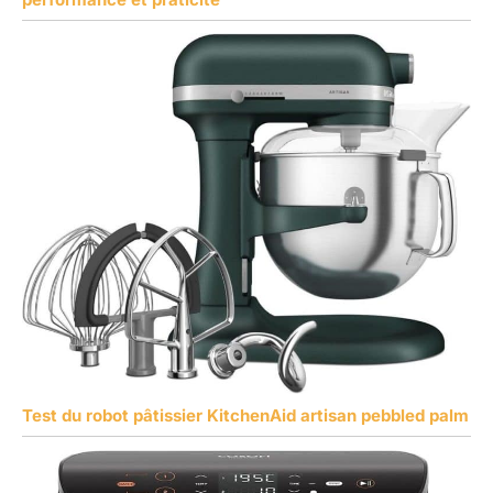
Test du robot pâtissier KitchenAid artisan pebbled palm