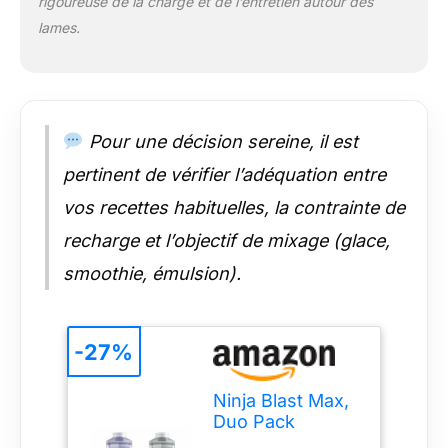
rigoureuse de la charge et de l’entretien autour des
INCLUT : base
lames.
moteur Blast Max,
tasse de mixage avec
lames intégrées,
couvercle étanche,
câble de chargement
Pour une décision sereine, il est
et guide de recettes.
H : 30 cm x L : 9 cm x
pertinent de vérifier l’adéquation entre
P : 11,5 cm. Poids : 1,3
vos recettes habituelles, la contrainte de
kg. Couleur :
Lavande/Argent
recharge et l’objectif de mixage (glace,
smoothie, émulsion).
-27%
Ninja Blast Max,
Duo Pack
Blender portable,