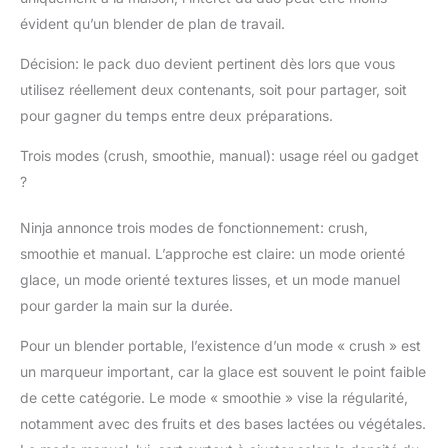
poignée de transport et
évident qu’un blender de plan de travail.
bec verseur (*Capacité
de remplissage max.
Décision: le pack duo devient pertinent dès lors que vous
490 ml) BATTERIE
utilisez réellement deux contenants, soit pour partager, soit
RECHARGEABLE
pour gagner du temps entre deux préparations.
LONGUE DURÉE : une
charge complète vous
Trois modes (crush, smoothie, manual): usage réel ou gadget
permet de faire 25
?
mixages, et de préparer
vos boissons lors de
vos déplacements
Ninja annonce trois modes de fonctionnement: crush,
INCLUT : base moteur
smoothie et manual. L’approche est claire: un mode orienté
Blast Max, tasse de
glace, un mode orienté textures lisses, et un mode manuel
mixage avec lames
pour garder la main sur la durée.
intégrées, couvercle
étanche, câble de
Pour un blender portable, l’existence d’un mode « crush » est
chargement et guide
un marqueur important, car la glace est souvent le point faible
de recettes. H : 30 cm
x L : 9 cm x P : 11,5 cm.
de cette catégorie. Le mode « smoothie » vise la régularité,
Poids : 1,3 kg. Couleur :
notamment avec des fruits et des bases lactées ou végétales.
Lavande/Argent