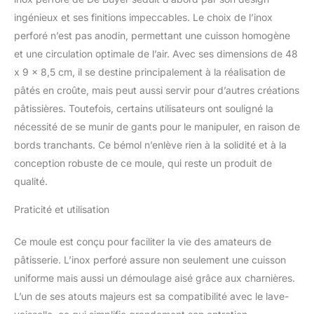
pâtés en croûte ou
ingénieux et ses finitions impeccables. Le choix de l’inox
encore pains d'épices.
perforé n’est pas anodin, permettant une cuisson homogène
SANS PFAS : Ce moule
et une circulation optimale de l’air. Avec ses dimensions de 48
est sans PFAS, vous
x 9 x 8,5 cm, il se destine principalement à la réalisation de
n'avez donc aucun souci
à vous faire concernant
pâtés en croûte, mais peut aussi servir pour d’autres créations
les substances nocives.
pâtissières. Toutefois, certains utilisateurs ont souligné la
PRATIQUE : Sa
nécessité de se munir de gants pour le manipuler, en raison de
conception tout-en-un
bords tranchants. Ce bémol n’enlève rien à la solidité et à la
présente de très
nombreux avantages : il
conception robuste de ce moule, qui reste un produit de
est non-démontable,
qualité.
ainsi aucun risque
d'égarement de pièces. Il
Praticité et utilisation
est également doté de
bords plats, qui vous
Ce moule est conçu pour faciliter la vie des amateurs de
permettra de border la
pâtisserie. L’inox perforé assure non seulement une cuisson
pâte des pâtés en
uniforme mais aussi un démoulage aisé grâce aux charnières.
croûte. ENTRETIEN :
Passe au lave-vaisselle.
L’un de ses atouts majeurs est sa compatibilité avec le lave-