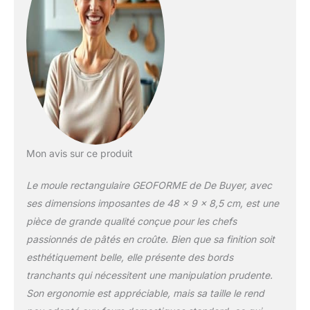
encore pains d'épices.
SANS PFAS : Ce moule
est sans PFAS, vous
n'avez donc aucun souci
à vous faire concernant
les substances nocives.
PRATIQUE : Sa
conception tout-en-un
présente de très
nombreux avantages : il
Mon avis sur ce produit
est non-démontable,
ainsi aucun risque
Le moule rectangulaire GEOFORME de De Buyer, avec
d'égarement de pièces. Il
est également doté de
ses dimensions imposantes de 48 x 9 x 8,5 cm, est une
bords plats, qui vous
pièce de grande qualité conçue pour les chefs
permettra de border la
passionnés de pâtés en croûte. Bien que sa finition soit
pâte des pâtés en
esthétiquement belle, elle présente des bords
croûte. ENTRETIEN :
Passe au lave-vaisselle.
tranchants qui nécessitent une manipulation prudente.
Son ergonomie est appréciable, mais sa taille le rend