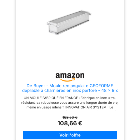
nocives. PRATIQUE : Sa
nocives. PRATIQUE : Sa
conception tout-en-un présente
conception tout-en-un présente
de très nombreux avantages : il
de très nombreux avantages : il
est non-démontable, ainsi
est non-démontable, ainsi
aucun risque d'égarement de
aucun risque d'égarement de
pièces. Il est également doté de
pièces. Il est également doté de
bords plats, qui vous permettra
bords plats, qui vous permettra
de border la pâte des pâtés en
de border la pâte des pâtés en
croûte. ENTRETIEN : Passe au
croûte. ENTRETIEN : Passe au
lave-vaisselle.
lave-vaisselle.
De Buyer - Moule rectangulaire GEOFORME
dépliable à charnières en inox perforé - 48 x 9 x
8,5 cm -, Gris
UN MOULE FABRIQUÉ EN FRANCE : Fabriqué en inox ultra-
résistant, sa robustesse vous assure une longue durée de vie,
même en usage intensif. INNOVATION AIR SYSTEM : Le
premier moule GEOFORME dépliable avec charnières intégrées
De Buyer est une innovation qui vous change la vie et facilite la
163,50 €
préparation de vos cakes salés ou sucrés, de vos pâtés en
108,66 €
croûte ou encore pains d'épices. SANS PFAS : Ce moule est
sans PFAS, vous n'avez donc aucun souci à vous faire
concernant les substances nocives. PRATIQUE : Sa conception