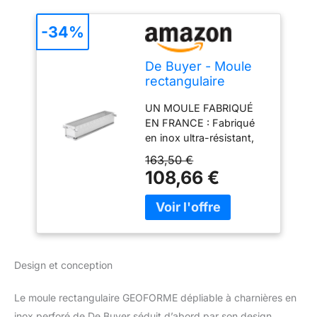
-34%
De Buyer - Moule
rectangulaire
GEOFORME
UN MOULE FABRIQUÉ
dépliable à
EN FRANCE : Fabriqué
charnières en inox
en inox ultra-résistant,
perforé - 48 x 9 x
sa robustesse vous
8,5 cm -, Gris
163,50 €
assure une longue durée
108,66 €
de vie, même en usage
intensif. INNOVATION
AIR SYSTEM : Le premier
moule GEOFORME
dépliable avec charnières
intégrées De Buyer est
Design et conception
une innovation qui vous
change la vie et facilite la
Le moule rectangulaire GEOFORME dépliable à charnières en
préparation de vos cakes
inox perforé de De Buyer séduit d’abord par son design
salés ou sucrés, de vos