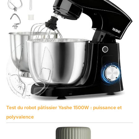
Test du robot pâtissier Yashe 1500W : puissance et
polyvalence