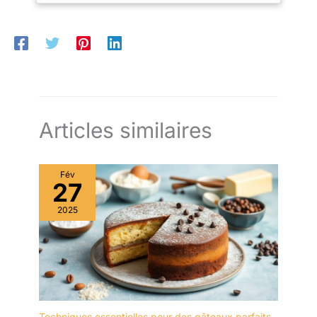
tout-en-un présente de très nombreux avantages : il est non-
démontable, ainsi aucun risque d'égarement de pièces. Il est
également doté de bords plats, qui vous permettra de border
la pâte des pâtés en croûte. ENTRETIEN : Passe au lave-
vaisselle.
Articles similaires
Fév
27
2025
Techniques essentielles pour des gâteaux parfaits