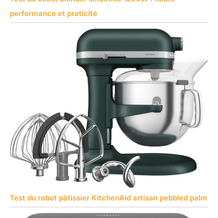
performance et praticité
Test du robot pâtissier KitchenAid artisan pebbled palm