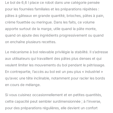
Le bol de 6,6 l place ce robot dans une catégorie pensée
après des années
pour les fournées familiales et les préparations répétées :
d'utilisation intensive.
11 vitesses avec
pâtes à gâteaux en grande quantité, brioches, pâtes à pain,
démarrage progressif
crème fouettée ou meringue. Dans les faits, ce volume
et protection thermique
apporte surtout de la marge, utile quand la pâte monte,
– puissance et contrôle
quand on ajoute des ingrédients progressivement ou quand
à chaque recette, le
moteur se protège et
on enchaîne plusieurs recettes.
se réinitialise
Le mécanisme à bol relevable privilégie la stabilité. Il s’adresse
automatiquement en
cas de surchauffe.
aux utilisateurs qui travaillent des pâtes plus denses et qui
Action planétaire avec
veulent limiter les mouvements du bol pendant le pétrissage.
67 points de contact –
En contrepartie, l’accès au bol est un peu plus « industriel »
mélange homogène et
qu’avec une tête inclinable, notamment pour racler les bords
complet à chaque
rotation, sans zones
en cours de mélange.
non mélangées, des
blancs en neige
Si vous cuisinez occasionnellement et en petites quantités,
jusqu'aux pâtes
cette capacité peut sembler surdimensionnée ; à l’inverse,
briochées les plus
pour des préparations régulières, elle devient un confort
fermes. Compatible