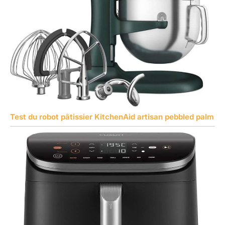
Test du robot pâtissier KitchenAid artisan pebbled palm