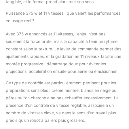
tangible, et le format prend alors tout son sens.
avec plus de 15
accessoires KitchenAid
Puissance 375 w et 11 vitesses : que valent les performances
– transformez votre
en usage réel ?
robot en machine à
pâtes, hachoir,
sorbetière, spiraliseur
Avec 375 w annoncés et 11 vitesses, l’enjeu n’est pas
et bien plus encore
seulement la force brute, mais la capacité à tenir un rythme
grâce au hub frontal.
constant selon la texture. Le levier de commande permet des
ajustements rapides, et la gradation en 11 niveaux facilite une
montée progressive : démarrage doux pour éviter les
projections, accélération ensuite pour aérer ou émulsionner.
Ce type de contrôle est particulièrement pertinent pour les
préparations sensibles : crème montée, blancs en neige ou
pâtes où l’on cherche à ne pas échauffer excessivement. La
présence d’un contrôle de vitesse réglable, associée à un
nombre de vitesses élevé, va dans le sens d’un travail plus
précis qu’un robot à paliers plus grossiers.