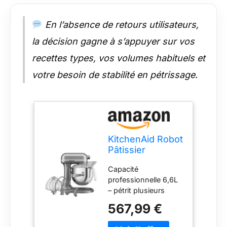
briochées les plus
fermes. Compatible
En l’absence de retours utilisateurs,
avec plus de 15
la décision gagne à s’appuyer sur vos
accessoires
KitchenAid –
recettes types, vos volumes habituels et
transformez votre
robot en machine à
votre besoin de stabilité en pétrissage.
pâtes, hachoir,
sorbetière, spiraliseur
et bien plus encore
grâce au hub frontal.
KitchenAid Robot
Pâtissier
Professionnel
Capacité
6.6L Relevage
professionnelle 6,6L
Bol, Engrenages
– pétrit plusieurs
Tout Métal, 11
pains, 13 douzaines
Vitesses,
567,99 €
de biscuits ou de
Démarrage
grandes quantités de
Progressif,