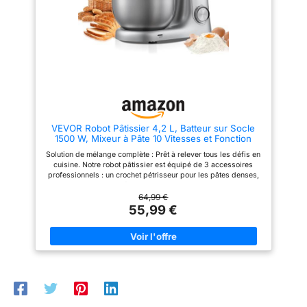
réglable de 25 à 45°C favorise
RAISONNABLE : Nous vous
grâce au hub frontal.
la levée des pâtes et facilite la
recommandons de faire réparer
préparation du pain et des
votre produit dans notre réseau
brioches Pétrin à pain et pétrin
de 6 200 centres de réparation
pizza avec mélange planétaire
dans le monde entier pour qu'il
performant: Grâce au système
dure plus longtemps.
de mélange planétaire, ce robot
à pétrir assure un travail
homogène des pâtes. Avec 12
vitesses, un mode impulsion et
un mode HOOK dédié au
pétrissage intensif, il fonctionne
VEVOR Robot Pâtissier 4,2 L, Batteur sur Socle
parfaitement comme machine à
1500 W, Mixeur à Pâte 10 Vitesses et Fonction
pétrir la pâte, pétrin pâte à pain
Pulse, Bol en Inox, Tête Inclinable, avec Crochet
ou pétrin pâte à pizza Blender
Solution de mélange complète : Prêt à relever tous les défis en
Pétrisseur, Fouet et Batteur, pour Mélange
en verre, hachoir à viande et
cuisine. Notre robot pâtissier est équipé de 3 accessoires
Pétrissage
découpe-légumes inclus: Le
professionnels : un crochet pétrisseur pour les pâtes denses,
blender en verre 1,5L avec 6
un batteur pour les purées de pommes de terre ou les salades,
lames inox est idéal pour
et un fouet pour les préparations légères comme la crème
64,99 €
smoothies, soupes, sauces et
fouettée ou les blancs d’œufs 10 vitesses et fonction Pulse :
55,99 €
préparations maison. Ce robot
Notre robot pâtissier est équipé d’un puissant moteur de 1 500
avec hachoir à viande
W pour un mélange rapide et homogène. Ses 10 vitesses
comprend aussi un poussoir à
réglables vous permettent d’obtenir des résultats optimaux : 1 à
saucisses, un découpe-
6 pour la pâte, 1 à 7 pour les garnitures et 8 à 10 pour la crème
légumes et un accessoire pour
fouettée. Veuillez arrêter l’appareil avant de changer de vitesse
biscuits. Un appareil
Bol grande capacité : Notre robot pâtissier professionnel est
multifonction cuisine conçu pour
équipé d’un bol spacieux en acier inoxydable de 4,2 litres (4,4
gagner du temps au quotidien
qt), idéal pour pétrir de grandes quantités de pâte, cuire des
Écran tactile LED, sécurité
cookies aux pépites de chocolat, préparer du pain frais ou
intelligente et excellente