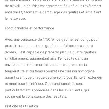
préférées. Contrôle
de travail. Le gaufrier est également équipé d’un revêtement
précis de la température :
antiadhésif, facilitant le démoulage des gaufres et simplifiant
conçue avec un bouton
le nettoyage.
de contrôle de la
température (122-572 °F
Fonctionnalités et performance
/ 50-300 °C) qui vous
permet de l'ajuster selon
vos besoins.
Avec une puissance de 1750 W, ce gaufrier est conçu pour
Personnalisez-la pour
produire rapidement des gaufres parfaitement cuites et
créer des gaufres
dorées. Il est capable de préparer jusqu’à quatre gaufres
personnalisées, que
simultanément, augmentant ainsi l’efficacité dans un
vous les préfériez
environnement commercial. Le contrôle précis de la
croustillantes ou
moelleuses. Avec une
température et du temps permet une cuisson homogène,
préparation individuelle
garantissant que chaque gaufre soit croustillante à l’extérieur
et des alertes sonores,
et moelleuse à l’intérieur. Ces fonctionnalités sont
elle est facile à utiliser :
particulièrement appréciées dans les avis clients, qui
elle vous rappelle
d'ajouter de la pâte et
soulignent la consistance des résultats.
indique quand les
gaufres sont cuites,
Praticité et utilisation