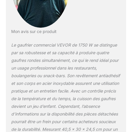
préférées. Contrôle
précis de la température :
conçue avec un bouton
de contrôle de la
température (122-572 °F
Mon avis sur ce produit
/ 50-300 °C) qui vous
permet de l'ajuster selon
Le gaufrier commercial VEVOR de 1750 W se distingue
vos besoins.
Personnalisez-la pour
par sa robustesse et sa capacité à produire quatre
créer des gaufres
gaufres rondes simultanément, ce qui le rend idéal pour
personnalisées, que
un usage professionnel dans les restaurants,
vous les préfériez
boulangeries ou snack-bars. Son revêtement antiadhésif
croustillantes ou
moelleuses. Avec une
et son corps en acier inoxydable assurent une utilisation
préparation individuelle
pratique et un entretien facile. Avec un contrôle précis
et des alertes sonores,
de la température et du temps, la cuisson des gaufres
elle est facile à utiliser :
devient un jeu d’enfant. Cependant, l’absence
elle vous rappelle
d'ajouter de la pâte et
d’informations sur la disponibilité des pièces détachées
indique quand les
pourrait être un frein pour certains acheteurs soucieux
gaufres sont cuites,
de la durabilité. Mesurant 40,5 x 30 x 24,5 cm pour un