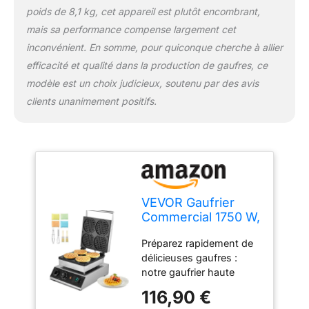
vous n'avez donc pas à
poids de 8,1 kg, cet appareil est plutôt encombrant,
la surveiller en
permanence. Facile à
mais sa performance compense largement cet
nettoyer : la plaque de
inconvénient. En somme, pour quiconque cherche à allier
cuisson est recouverte
efficacité et qualité dans la production de gaufres, ce
d'un revêtement
modèle est un choix judicieux, soutenu par des avis
antiadhésif, ce qui
clients unanimement positifs.
permet de démouler
facilement les gaufres. Le
nettoyage ultérieur est
simple ; il suffit de
l'essuyer avec une
brosse douce ou un
chiffon. De plus, des
VEVOR Gaufrier
canaux anti-
Commercial 1750 W,
déversement
Appareil à Gaufres
supplémentaires
Préparez rapidement de
Rondes Capacité
maintiennent
délicieuses gaufres :
4PCs, en Acier
efficacement votre plan
notre gaufrier haute
Inoxydable,
de travail propre et
puissance de 1750 W
Antiadhésif, avec
évitent le débordement
116,90 €
peut facilement produire
Contrôle de la
de la pâte. N'hésitez pas