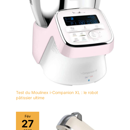
polyvalentes : cette
machine à gaufres
antiadhésive est parfaite
pour la cuisine maison et
les réunions entre amis,
vous permettant
d'ajouter librement des
décorations comme du
chocolat et des bonbons
pour rehausser la saveur
des gaufres chaudes. Il
est également largement
applicable dans les cafés
et les restaurants haut
de gamme. Des gaufres
parfaitement cuites,
Test du Moulinex i-Companion XL : le robot
pâtissier ultime
croustillantes à l'extérieur
et moelleuses à
l'intérieur, vous
Fév
attendent.
27