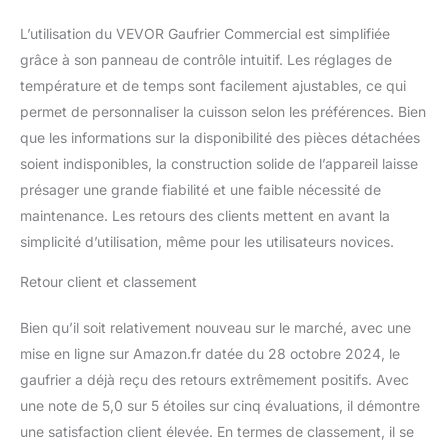
vous n'avez donc pas à
la surveiller en
L’utilisation du VEVOR Gaufrier Commercial est simplifiée
permanence. Facile à
grâce à son panneau de contrôle intuitif. Les réglages de
nettoyer : la plaque de
température et de temps sont facilement ajustables, ce qui
cuisson est recouverte
permet de personnaliser la cuisson selon les préférences. Bien
d'un revêtement
antiadhésif, ce qui
que les informations sur la disponibilité des pièces détachées
permet de démouler
soient indisponibles, la construction solide de l’appareil laisse
facilement les gaufres. Le
présager une grande fiabilité et une faible nécessité de
nettoyage ultérieur est
maintenance. Les retours des clients mettent en avant la
simple ; il suffit de
l'essuyer avec une
simplicité d’utilisation, même pour les utilisateurs novices.
brosse douce ou un
chiffon. De plus, des
Retour client et classement
canaux anti-
déversement
Bien qu’il soit relativement nouveau sur le marché, avec une
supplémentaires
mise en ligne sur Amazon.fr datée du 28 octobre 2024, le
maintiennent
gaufrier a déjà reçu des retours extrêmement positifs. Avec
efficacement votre plan
une note de 5,0 sur 5 étoiles sur cinq évaluations, il démontre
de travail propre et
évitent le débordement
une satisfaction client élevée. En termes de classement, il se