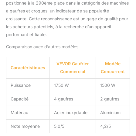
de la pâte. N'hésitez pas
positionne à la 290ème place dans la catégorie des machines
: profitez d'un
à gaufres et croques, un indicateur de sa popularité
fonctionnement pratique
croissante. Cette reconnaissance est un gage de qualité pour
et d'un environnement
propre. Détails
les acheteurs potentiels, à la recherche d’un appareil
soigneusement conçus :
performant et fiable.
la conception en spirale
avec poignées en acier
Comparaison avec d’autres modèles
inoxydable permet
d'éviter les accidents tels
VEVOR Gaufrier
Modèle
que les glissades, la
Caractéristiques
surchauffe et les brûlures
Commercial
Concurrent
accidentelles. Quatre
pieds en caoutchouc à la
Puissance
1750 W
1500 W
base améliorent la
stabilité de notre gaufrier
Capacité
4 gaufres
2 gaufres
belge, le maintenant
stable pendant le
Matériau
Acier inoxydable
Aluminium
fonctionnement. La
charnière reliant les deux
Note moyenne
5,0/5
4,2/5
plaques chauffantes
permet une fermeture et