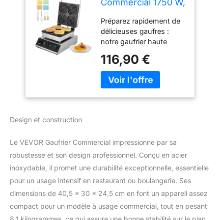
Commercial 1750 W,
Appareil à Gaufres
Préparez rapidement de
Rondes Capacité
délicieuses gaufres :
4PCs, en Acier
notre gaufrier haute
Inoxydable,
puissance de 1750 W
Antiadhésif, avec
116,90 €
peut facilement produire
Contrôle de la
de délicieuses gaufres en
Température et du
quelques minutes,
Temps, pour
croustillantes à l'extérieur
Restaurant,
et moelleuses à
Boulangerie, Snack-
l'intérieur, vous faisant
bar
Design et construction
gagner du temps et vous
offrant un petit-déjeuner
Le VEVOR Gaufrier Commercial impressionne par sa
sans effort. Les éléments
chauffants uniformément
robustesse et son design professionnel. Conçu en acier
répartis assurent que
inoxydable, il promet une durabilité exceptionnelle, essentielle
vos gaufres sont cuites
pour un usage intensif en restaurant ou boulangerie. Ses
uniformément. Préparez-
dimensions de 40,5 x 30 x 24,5 cm en font un appareil assez
vous à déguster de
compact pour un modèle à usage commercial, tout en pesant
délicieuses gaufres
garnies de vos garnitures
8,1 kilogrammes, ce qui assure une bonne stabilité sur le plan