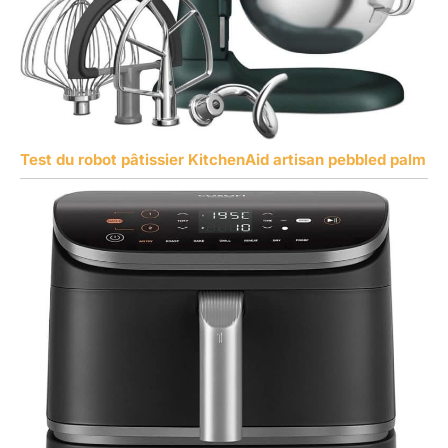
Test du robot pâtissier KitchenAid artisan pebbled palm