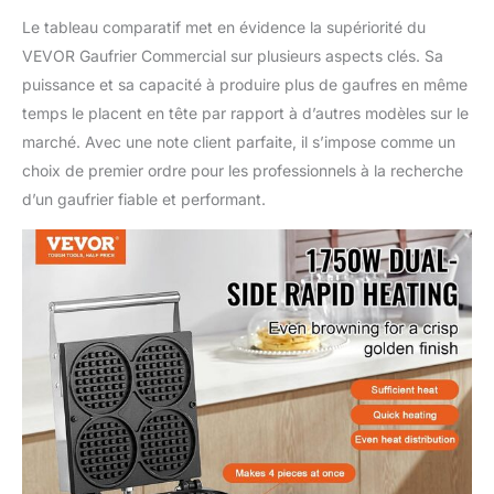
une ouverture flexibles.
Le tableau comparatif met en évidence la supériorité du
De plus, il est équipé
VEVOR Gaufrier Commercial sur plusieurs aspects clés. Sa
d'une gamme
puissance et sa capacité à produire plus de gaufres en même
d'accessoires pour
faciliter la cuisson.
temps le placent en tête par rapport à d’autres modèles sur le
Applications
marché. Avec une note client parfaite, il s’impose comme un
polyvalentes : cette
choix de premier ordre pour les professionnels à la recherche
machine à gaufres
d’un gaufrier fiable et performant.
antiadhésive est parfaite
pour la cuisine maison et
les réunions entre amis,
vous permettant
d'ajouter librement des
décorations comme du
chocolat et des bonbons
pour rehausser la saveur
des gaufres chaudes. Il
est également largement
applicable dans les cafés
et les restaurants haut
de gamme. Des gaufres