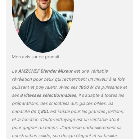
du mixeur professionnel
est fabriqué en plastique
sans BPA pour répondre
aux exigences de
sécurité alimentaire et a
une capacité de 1,85L
pour répondre à de
multiples portions. La
poignée est conçue pour
Mon avis sur ce produit
s'adapter aux habitudes
d'utilisation des gens,
Le
AMZCHEF Blender Mixeur
est une véritable
avec votre vie pratique à
l'esprit.
【BLENDER
révélation pour ceux qui recherchent un mixeur à la fois
PROFESSIONNEL ET 6
puissant et polyvalent. Avec ses
1800W
de puissance et
LAMES】- Le moteur du
ses
8 vitesses sélectionnables
, il s’adapte à toutes les
high speed blender pour
préparations, des smoothies aux glaces pilées. Sa
cuisine est haute
puissance avec 1800
capacité de
1,85L
est idéale pour les grandes portions,
watts et 23 000
et la fonction d’auto-nettoyage est un véritable atout
tours/minute, la plupart
pour gagner du temps. J’apprécie particulièrement sa
des 6 lames en acier
construction solide, son design élégant et sa facilité
inoxydable trempées et