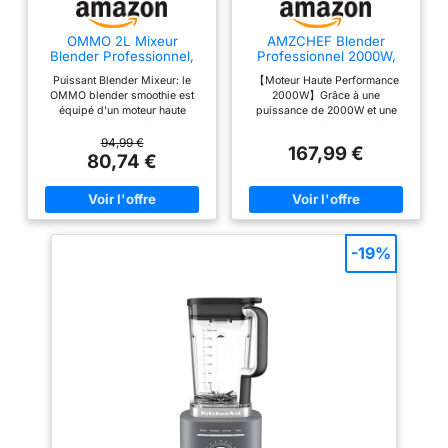
problèmes pendant cette
poignée est conçue pour
période, s'il vous plaît
s'adapter aux habitudes
OMMO 2L Mixeur
AMZCHEF Blender
contactez-nous, et nous
d'utilisation des gens,
Blender Professionnel,
Professionnel 2000W,
vous donnerons une
avec votre vie pratique à
1800W Smoothie Mixer
Mixeur Puissant 2L, 8
Puissant Blender Mixeur: le
【Moteur Haute Performance
solution satisfaisante.
Vitesses & 4
l'esprit.
【BLENDER
OMMO blender smoothie est
2000W】Grâce à une
Programmes, Blender
PROFESSIONNEL ET 6
équipé d'un moteur haute
puissance de 2000W et une
Smoothie et Glace Pilée,
vitesse 1800w qui écrase les
vitesse jusqu’à 25 000 tr/min,
LAMES】- Le moteur du
25000 Tr/min, 8 Lames
légumes et la crème glacée en
ce blender professionnel mixe
94,99 €
Inox, Sans BPA pour
167,99 €
high speed blender pour
quelques secondes et mélange
facilement les fruits congelés,
80,74 €
Fruits Congelés et
vos ingrédients préférés dans
les glaçons, les noix et les
cuisine est haute
Cuisine
de délicieux Shakes et
légumes pour des smoothies
puissance avec 1800
boissons surgelées pour vous
onctueux et des préparations
watts et 23 000
offrir les boissons les plus
homogènes. 【4 Programmes
délicieuses. Et équipé d'une
Intelligents & 8 Vitesses
tours/minute, la plupart
tasse prête à l'emploi de 450 ml
Réglables】Adaptez facilement
-19%
des 6 lames en acier
sans Bpa, idéal pour les sports
le mixage à vos besoins grâce
de plein air tels que l'alpinisme,
aux programmes automatiques :
inoxydable trempées et
la randonnée, etc. 7
jus frais, glace pilée, sauces et
résistantes sont conçues
préréglages intelligents et 9
purées grâce aux programmes
pour traiter les
réglages de vitesse: 7
automatiques et au contrôle
préréglages pour vos besoins
manuel précis. 【8 Lames Inox
ingrédients les plus
de mélange mélanger des
pour un Mixage Ultra Fin】Les
difficiles. Le mixeur
aliments surgelés et des fruits
lames en acier inoxydable
secs, moudre les noix et le café,
créent un vortex puissant qui
professionnel puissant
écraser les salades, écraser la
entraîne les aliments vers le
peut briser les parois
crème glacée et plus encore.
centre du bol. Cette technologie
cellulaires des aliments
Vous permet de profiter
assure un mélange uniforme et
rapidement d'une boisson
une texture plus lisse, idéale
mous et libérer plus de