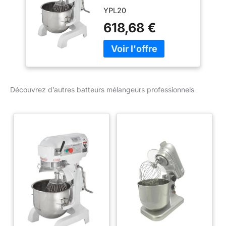
professionnel ECO
YPL20
20 | CHR
Fournitures de la
618,68 €
restauration
Découvrez d’autres batteurs mélangeurs professionnels