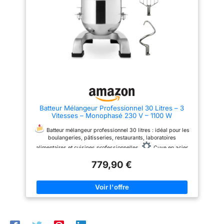
avec tête inclinable équipée
d'une roue de verrouillage pour
faciliter l'utilisation.
Corps
métallique robuste :
construction durable en acier
inoxydable, facile à nettoyer,
avec moteur de 300 W alimenté
en 230 V.
Batteur Mélangeur Professionnel 30 Litres – 3
Vitesses – Monophasé 230 V – 1100 W
Batteur mélangeur professionnel 30 litres : idéal pour les
boulangeries, pâtisseries, restaurants, laboratoires
alimentaires et cuisines professionnelles.
Cuve en acier
inoxydable de 27 litres : permet de travailler jusqu'à 3,5 kg de
779,90 €
farine et de préparer jusqu'à 5,25 kg de pâte (hydratation 50
%).
3 vitesses de rotation : 105, 180 et 408 tr/min pour
adapter le mélange, le pétrissage ou le fouettage selon les
préparations.
Livré avec 3 accessoires : batteur plat,
crochet pétrisseur et fouet en acier inoxydable pour réaliser de
nombreuses préparations.
Construction robuste en acier
inoxydable : moteur de 1100 W conçu pour une utilisation
professionnelle intensive.