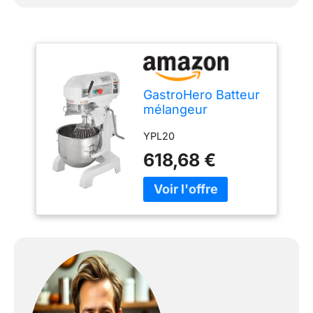
GastroHero Batteur
mélangeur
professionnel ECO
YPL20
20 | CHR
Fournitures de la
618,68 €
restauration