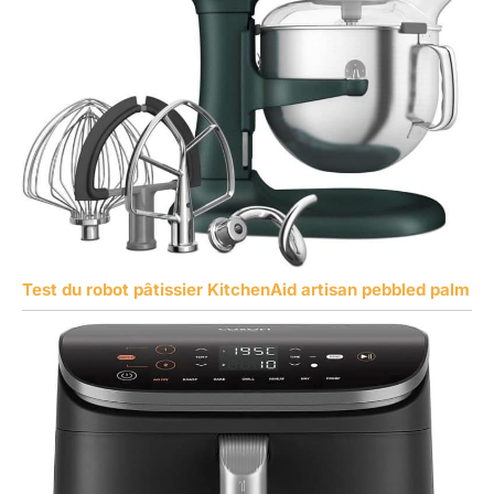
Test du robot pâtissier KitchenAid artisan pebbled palm