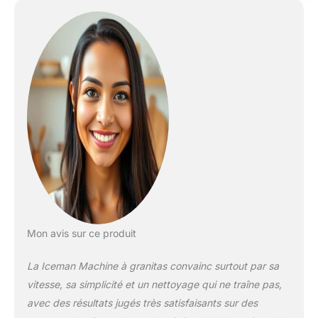
Vous pouvez régler
l'épaisseur de votre
slushys
individuellement.
Commandes tactiles
étanches à l'eau :
réglez vos slushies
avec le panneau de
commande intuitif qui
dispose d'un bouton
de dégivrage et de
nettoyage et d'un
message
d'avertissement de
sucre pour que tout
gèle correctement.
Mon avis sur ce produit
Cinq préparations
slushy : choisissez
La Iceman Machine à granitas convainc surtout par sa
entre slushy, juice,
vitesse, sa simplicité et un nettoyage qui ne traîne pas,
frappe, shake ou
avec des résultats jugés très satisfaisants sur des
cocktail et faites de