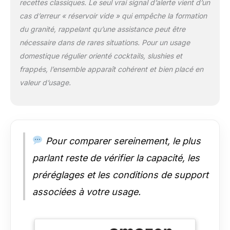
cet appareil votre
recettes classiques. Le seul vrai signal d’alerte vient d’un
seul appareil de
cas d’erreur « réservoir vide » qui empêche la formation
cuisine pour les
du granité, rappelant qu’une assistance peut être
boissons congelées.
nécessaire dans de rares situations. Pour un usage
PRÊT EN UNE HEURE
domestique régulier orienté cocktails, slushies et
: cette machine à
slushie à la maison
frappés, l’ensemble apparaît cohérent et bien placé en
prépare vos boissons
valeur d’usage.
préférées en 30
minutes. Les temps
de congélation
peuvent varier, plus
d'informations dans
Pour comparer sereinement, le plus
le mode d'emploi.
parlant reste de vérifier la capacité, les
préréglages et les conditions de support
associées à votre usage.