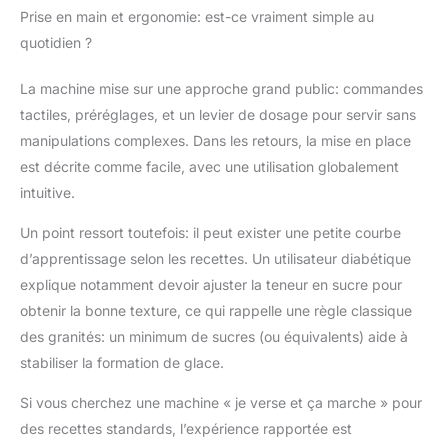
slushys
Prise en main et ergonomie: est-ce vraiment simple au
individuellement.
quotidien ?
Commandes tactiles
étanches à l'eau :
La machine mise sur une approche grand public: commandes
réglez vos slushies
tactiles, préréglages, et un levier de dosage pour servir sans
avec le panneau de
commande intuitif qui
manipulations complexes. Dans les retours, la mise en place
dispose d'un bouton
est décrite comme facile, avec une utilisation globalement
de dégivrage et de
intuitive.
nettoyage et d'un
message
Un point ressort toutefois: il peut exister une petite courbe
d'avertissement de
d’apprentissage selon les recettes. Un utilisateur diabétique
sucre pour que tout
explique notamment devoir ajuster la teneur en sucre pour
gèle correctement.
Cinq préparations
obtenir la bonne texture, ce qui rappelle une règle classique
slushy : choisissez
des granités: un minimum de sucres (ou équivalents) aide à
entre slushy, juice,
stabiliser la formation de glace.
frappe, shake ou
cocktail et faites de cet
Si vous cherchez une machine « je verse et ça marche » pour
appareil votre seul
des recettes standards, l’expérience rapportée est
appareil de cuisine