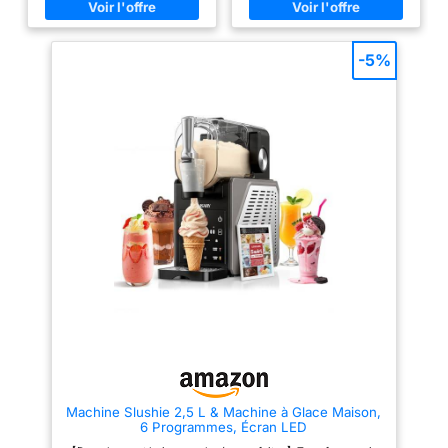
compresseur puissant ainsi que
pour les journées d’été, les
boissons congelées.
les lames rotatives à 360° faire
fêtes ou les soirées détente –
PRÊT EN UNE HEURE
le reste. Temps de préparation :
l'une des machines les plus
smoothies (20–25 min),
rapides du marché. 7
: cette machine à
-5%
milkshakes (20–25 min), glace
programmes automatiques –
slushie à la maison
(30–50 min), cocktails (20–25
Des frappés crémeux aux
prépare vos boissons
min). Cette machine granita /
slushies alcoolisées en passant
machine à granité / machine a
par les jus glacés : avec 7
préférées en 30
granita permet de réaliser
modes IceBlend
minutes. Les temps
facilement granita, slush et
préprogrammés et une option
boissons glacées à la maison.
Custom, créez la boisson idéale
de congélation
【7 programmes préréglés】
selon vos envies. Donnez libre
peuvent varier, plus
Avec 7 modes préréglés, cette
cours à votre créativité et
d'informations dans
machine à granité / slush
transformez chaque moment en
machine / machine granita
fête rafraîchissante.
le mode d'emploi.
permet de préparer facilement
Conservation jusqu’à 4 heures –
une grande variété de boissons
Grâce à sa fonction d’isolation
: café smoothie, margarita,
intelligente, vos boissons
milkshake, smoothie aux fruits,
restent fraîches jusqu’à 4
cocktail slush, slush pétillant et
heures. Idéal pour les longues
boissons type granita. Cette
soirées d’été, les barbecues,
machine a cocktail / machine a
pique-niques ou marathons
cocktail automatique et machine
cinéma – inutile de refroidir à
a milkshake offre une utilisation
nouveau. Chaque gorgée reste
simple et intuitive grâce à son
délicieusement rafraîchissante.
écran LED, son indicateur de
Commande tactile intuitive –
température en temps réel et
L’écran tactile numérique, clair
Machine Slushie 2,5 L & Machine à Glace Maison,
ses réglages de consistance
et coloré, rend l’utilisation
6 Programmes, Écran LED
ajustables. Une véritable slushi
simple et moderne. Même les
/ machine a slush / granita
enfants ou invités peuvent s’en