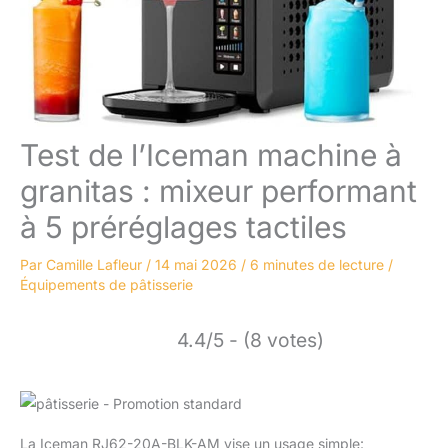
Test de l’Iceman machine à
granitas : mixeur performant
à 5 préréglages tactiles
Par
Camille Lafleur
/
14 mai 2026
/
6 minutes de lecture
/
Équipements de pâtisserie
4.4/5 - (8 votes)
La Iceman RJ62-20A-BLK-AM vise un usage simple: