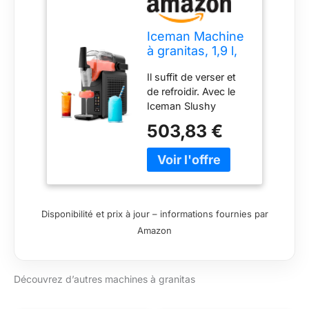
Iceman Machine
à granitas, 1,9 l,
mixeur pour
Il suffit de verser et
boissons et
de refroidir. Avec le
granités, pas de
Iceman Slushy
glace et pas de
Maker, il vous suffit
mélange pour
503,83 €
d'ajouter votre
margaritas,
boisson préférée et
frappes et milk-
de démarrer le
shakes, 5
mixeur.
préréglages
CONSISTANCE
tactiles, levier de
IDÉALE : cette
dosage simple –
Disponibilité et prix à jour – informations fournies par
machine à granité
Noir
Amazon
domestique fait des
boissons
parfaitement lisses.
Découvrez d’autres machines à granitas
Vous pouvez régler
l'épaisseur de votre
slushys