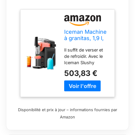
Iceman Machine
à granitas, 1,9 l,
mixeur pour
Il suffit de verser et
boissons et
de refroidir. Avec le
granités, pas de
Iceman Slushy
glace et pas de
Maker, il vous suffit
mélange pour
503,83 €
d'ajouter votre
margaritas,
boisson préférée et
frappes et milk-
de démarrer le
shakes, 5
mixeur.
préréglages
CONSISTANCE
tactiles, levier de
IDÉALE : cette
dosage simple –
Disponibilité et prix à jour – informations fournies par
machine à granité
Noir
Amazon
domestique fait des
boissons
parfaitement lisses.