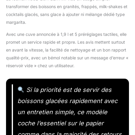
transformer des boissons en granités, frappés, milk-shakes et
cocktails glacés, sans glace à ajouter ni mélange dédié type
margarita.
Avec une cuve annoncée à 1,9 l et 5 préréglages tactiles, elle
promet un service rapide et propre. Les avis mettent surtout
en avant la vitesse, la facilité de nettoyage et un bon rapport
qualité-prix, avec un bémol notable sur un message d’erreur «
réservoir vide » chez un utilisateur.
Si la priorité est de servir des
boissons glacées rapidement avec
un entretien simple, ce modèle
coche l’essentiel sur le papier
comme dans la majorité des retours.