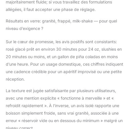
pour les boissons
majoritairement fluide; si vous travaillez des formulations
congelées. PRÊT EN
allégées, il faut accepter une phase de réglage.
UNE HEURE : cette
machine à slushie à la
Résultats en verre: granité, frappé, milk-shake — pour quel
maison prépare vos
niveau d’exigence ?
boissons préférées en
30 minutes. Les temps
Sur le cœur de promesse, les avis positifs sont consistants:
de congélation peuvent
rosé glacé prêt en environ 30 minutes pour 24 oz, slushies en
varier, plus
d'informations dans le
20 minutes ou moins, et un gallon de piña coladas en moins
mode d'emploi.
d’une heure. Pour un usage domestique, ces chiffres indiquent
une cadence crédible pour un apéritif improvisé ou une petite
réception.
La texture est jugée satisfaisante par plusieurs utilisateurs,
avec une mention explicite « fonctionne à merveille » et «
refroidit rapidement ». À l’inverse, un avis isolé rapporte une
boisson simplement froide, sans vrai granité, associée à une
erreur « réservoir vide ou en dessous du minimum » malgré un
niveau correct.