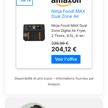
Ninja Foodi MAX
Dual Zone Air
Fryer, 2 Tiroirs,
Ninja Foodi MAX Dual
9,5L, 6-en-1
Zone Digital Air Fryer,
AF400EUCP
2 Tiroirs, 9,5L, 6-en-
1, Sans Huile, Air Fry,
239,99 €
Croustillant Max,
204,12 €
Rôtir, Cuire,
Déshydrate, 8
Portions, Paniers
Antiadhésifs Vont Au
Lave-Vaisselle, Noir
AF400EU
Disponibilité et prix à jour – informations fournies par
ÉCONOMIE
Amazon
D'ÉNERGIE :
Economisez jusqu'à
65 % sur votre
facture* (*tests et
calculs basés sur le