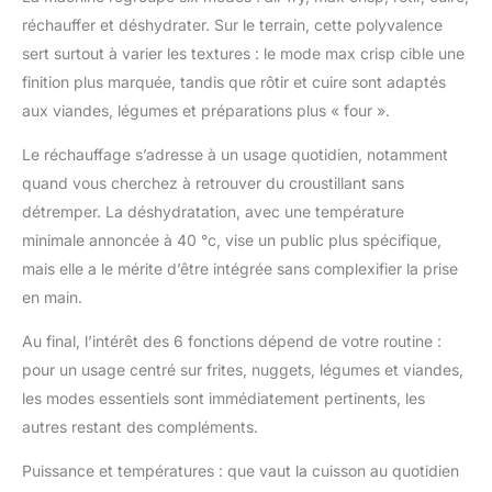
de frites ou un poulet
réchauffer et déshydrater. Sur le terrain, cette polyvalence
de 2kg. Cuisinez
jusqu'à 75% plus vite
sert surtout à varier les textures : le mode max crisp cible une
qu'un four chaleur
finition plus marquée, tandis que rôtir et cuire sont adaptés
tournante * (*Testé
aux viandes, légumes et préparations plus « four ».
avec des bâtonnets de
poisson et saucisses,
Le réchauffage s’adresse à un usage quotidien, notamment
avec préchauffage)
quand vous cherchez à retrouver du croustillant sans
INCLUS: Ninja Foodi
détremper. La déshydratation, avec une température
MAX Dual Zone Air
Fryer (prise EU), Pinces
minimale annoncée à 40 °c, vise un public plus spécifique,
en Silicone, 2x tiroirs
mais elle a le mérite d’être intégrée sans complexifier la prise
antiadhésifs allant au
en main.
lave-vaisselle de 4,75 L
(capacité totale de 9,5
Au final, l’intérêt des 6 fonctions dépend de votre routine :
L) et Plaque
pour un usage centré sur frites, nuggets, légumes et viandes,
Croustillantes. Guide
de recettes. Couleur :
les modes essentiels sont immédiatement pertinents, les
Cuivre/Noir
autres restant des compléments.
DIMENSIONS:
H32,5cm x L41,5cm x
Puissance et températures : que vaut la cuisson au quotidien
P27cm. Poids: 8,8kg