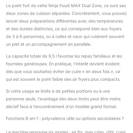
pour des saucisses, en
Le point fort de cette Ninja Foodi MAX Dual Zone, ce sont ses
utilisant la fonction de
deux zones de cuisson séparées. Concrètement, vous pouvez
friture à l'air par rapport
lancer deux préparations différentes avec des températures
aux fours
conventionnels) 2
et des durées distinctes, ce qui correspond bien aux foyers
ZONES DE CUISSON
de 3 à 6 personnes, ou à celles et ceux qui cuisinent souvent
INDÉPENDANTES :
un plat et un accompagnement en parallèle.
Cuisinez 2 aliments de
2 façons, prêts au
La capacité totale de 9,5 l favorise les repas familiaux et les
même temps. Repas
fournées généreuses. En pratique, l’intérêt devient évident
rapides et complets
dès que vous souhaitez éviter de cuire « en deux fois », ce
sans utiliser d'huile. Air
Fry: jusqu'à 75% moins
qui est souvent le point faible des air fryers plus compacts.
de matières grasses*
(*Testé vs des frites
Si votre usage se limite à de petites portions ou à une
coupées à la main et à
personne seule, l’avantage des deux tiroirs peut être moins
la friteuse) CAPACITÉ
décisif face à l’encombrement d’un modèle grand format.
EXTRA-LARGE:
Cuisinez 8 portions.
Fonctions 6-en-1 : polyvalence utile ou options secondaires ?
Chaque tiroir peut
contenir jusqu'à 1,4 kg
La machine regroupe six modes : air fry, max crisp, rôtir, cuire,