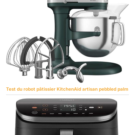
Test du robot pâtissier KitchenAid artisan pebbled palm