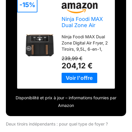
-15%
Ninja Foodi MAX
Dual Zone Air
Fryer, 2 Tiroirs,
Ninja Foodi MAX Dual
9,5L, 6-en-1
Zone Digital Air Fryer, 2
AF400EUCP
Tiroirs, 9,5L, 6-en-1,
Sans Huile, Air Fry,
239,99 €
Croustillant Max, Rôtir,
204,12 €
Cuire, Déshydrate, 8
Portions, Paniers
Antiadhésifs Vont Au
Lave-Vaisselle, Noir
AF400EU ÉCONOMIE
Disponibilité et prix à jour – informations fournies par
D'ÉNERGIE :
Economisez jusqu'à 65
Amazon
% sur votre facture*
(*tests et calculs basés
sur le temps de
Deux tiroirs indépendants : pour quel type de foyer ?
cuisson recommandé