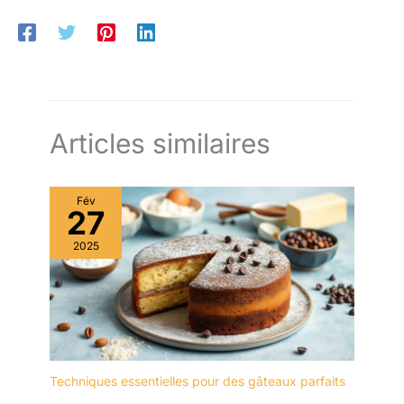
automatique de cette friteuse sans huile, vous n'aurez plus
besoin de surveiller la cuisson, ni de remuer les aliments.
RECETTES : l'application MonActifry vous propose plus de
300 recettes inspirantes en 1 clic. GARANTIE 2 ANS.
REPARABILITE 10 ANS. AUCUNE ODEUR : pratiquement aucune
odeur d'huile. UNE SEULE ÉTAPE : facile à utiliser. FACILE À
NETTOYER : éléments compatibles lave-vaisselle (cuve, pale
et couvercle). ​COUVERCLE EN VERRE TRANSPARENT : pour
surveiller facilement la cuisson.
Articles similaires
Fév
27
2025
Techniques essentielles pour des gâteaux parfaits