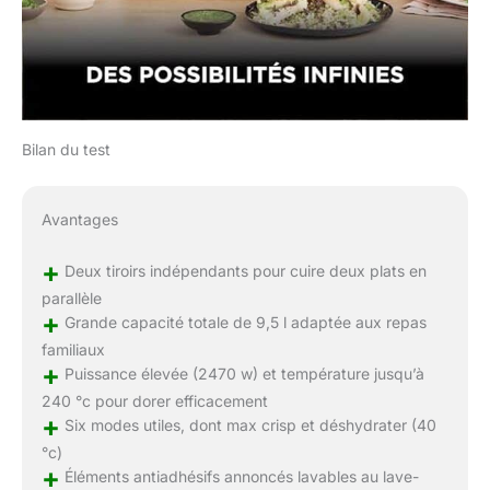
Bilan du test
Avantages
+
Deux tiroirs indépendants pour cuire deux plats en
parallèle
+
Grande capacité totale de 9,5 l adaptée aux repas
familiaux
+
Puissance élevée (2470 w) et température jusqu’à
240 °c pour dorer efficacement
+
Six modes utiles, dont max crisp et déshydrater (40
°c)
+
Éléments antiadhésifs annoncés lavables au lave-