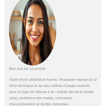
temps de cuisson
recommandé pour
des saucisses, en
utilisant la fonction
de friture à l'air par
rapport aux fours
conventionnels) 2
ZONES DE CUISSON
INDÉPENDANTES :
Cuisinez 2 aliments
de 2 façons, prêts au
même temps. Repas
rapides et complets
sans utiliser d'huile.
Mon avis sur ce produit
Air Fry: jusqu'à 75%
moins de matières
Faute d’avis utilisateurs fournis, l’évaluation repose sur la
grasses* (*Testé vs
fiche technique et sur des critères d’usage courants
des frites coupées à
pour ce type de friteuse à air : intérêt réel de la double
la main et à la
zone, pertinence des modes, contraintes
friteuse) CAPACITÉ
EXTRA-LARGE:
d’encombrement et facilité d’entretien.