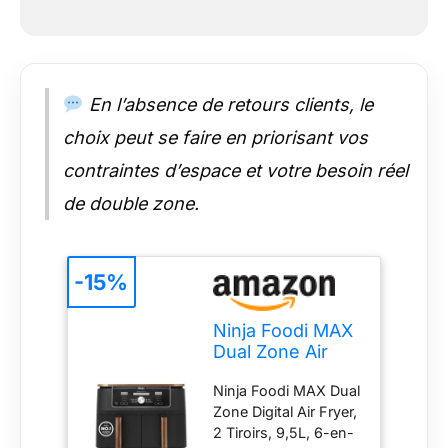
Cuisinez 8 portions.
Chaque tiroir peut
contenir jusqu'à 1,4
kg de frites ou un
poulet de 2kg.
En l’absence de retours clients, le
Cuisinez jusqu'à 75%
plus vite qu'un four
choix peut se faire en priorisant vos
chaleur tournante *
contraintes d’espace et votre besoin réel
(*Testé avec des
bâtonnets de
de double zone.
poisson et saucisses,
avec préchauffage)
INCLUS: Ninja Foodi
-15%
MAX Dual Zone Air
Fryer (prise EU),
Pinces en Silicone, 2x
Ninja Foodi MAX
tiroirs antiadhésifs
Dual Zone Air
allant au lave-
Fryer, 2 Tiroirs,
vaisselle de 4,75 L
Ninja Foodi MAX Dual
9,5L, 6-en-1
(capacité totale de
Zone Digital Air Fryer,
AF400EUCP
9,5 L) et Plaque
2 Tiroirs, 9,5L, 6-en-