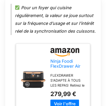
Pour un foyer qui cuisine
régulièrement, la valeur se joue surtout
sur la fréquence d’usage et sur l’intérêt
réel de la synchronisation des cuissons.
Ninja Foodi
FlexDrawer Air
Fryer 2
FLEXDRAWER
Compartiments,
S'ADAPTE À TOUS
10,4L, 7 en 1
LES REPAS: Retirez le
AF500EUCP
séparateur pour
279,99 €
transformer 2 zones
de cuisson
indépendantes en 1