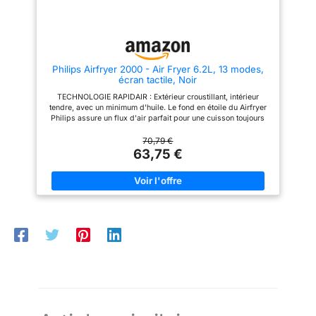
(150°C à 190°C), pour une
Compatible avec le
grande polyvalence et une
Lave-Vaisselle,
cuisson précise de tous les
types d'ingrédients délicieux.
Séparateur et 2x
CONTRÔLE FACILE : Une
Plaque Croustillantes,
grande fenêtre de visualisation
Guide de Recettes
Philips Airfryer 2000 - Air Fryer 6.2L, 13 modes,
et une minuterie numérique
écran tactile, Noir
intégrée facilitent le contrôle de
créé par des Chefs.
la cuisson
TECHNOLOGIE RAPIDAIR : Extérieur croustillant, intérieur
Couleur: Noir &
tendre, avec un minimum d'huile. Le fond en étoile du Airfryer
Cuivre DIMENSIONS :
Philips assure un flux d'air parfait pour une cuisson toujours
H32.7cm x W31.6cm
rapide et savoureuse. CUISSON 13 EN 1 : Air fry, cuire au four,
griller, rôtir, et plus encore. Réglez la durée et la température
70,79 €
x D49.6cm.
manuellement ou utilisez les préréglages du Air fryer pour
63,75 €
réchauffer, décongeler et maintenir au chaud sans effort.
COMMANDE PAR ÉCRAN TACTILE AVEC 9 PRÉRÉGLAGES :
frites surgelées, frites fraîches, poulet, viande, poisson, petit-
déjeuner, légumes, gâteaux, maintien au chaud. NETTOYAGE
FACILE : Surfaces antiadhésives. Lavable au lave-vaisselle
pour un entretien sans souci, pas besoin de frotter ou de
tremper ENCORE PLUS D'IDÉES : Laissez-vous inspirer par les
nombreuses recettes Philips HomeID élaborées par nos chefs
experts et des millions d'utilisateurs.