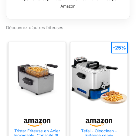
plus volumineux.
Amazon
Nourrit 8+ personnes
TECHNOLOGIE
DOUBLE ZONE :
Découvrez d’autres friteuses
Cuisinez 2 aliments
de 2 manières
différentes, tous les
deux prets en même
-25%
temps! Peut contenir
un poulet de 2kg ou
1,5 kg de frites dans
chaque zone de 5,2L
7 FONCTIONS : Air
Fry, Max Crisp, Rôtir,
Cuire au four,
Réchauffer,
Déshydrater.
Cuisinez jusqu'à
65% plus rapidement
compare aux fours à
chaleur tournante
Tristar Friteuse en Acier
Tefal - Oleoclean -
Inoxydable, Capacité 3L,
Friteuse semi-