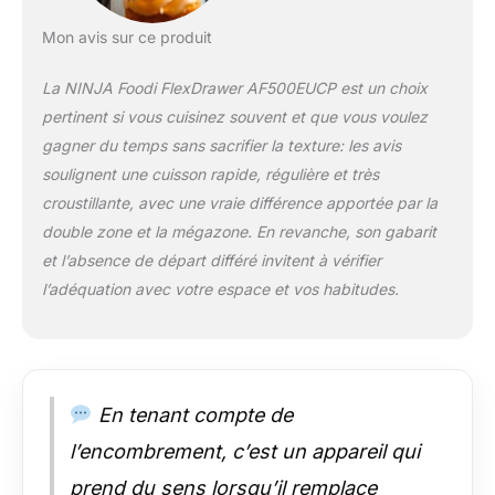
65% plus rapidement
compare aux fours à
Mon avis sur ce produit
chaleur tournante
(Testé vs des
La NINJA Foodi FlexDrawer AF500EUCP est un choix
bâtonnets de
pertinent si vous cuisinez souvent et que vous voulez
poisson pané et des
gagner du temps sans sacrifier la texture: les avis
saucisses, y compris
la préchauffage)
soulignent une cuisson rapide, régulière et très
CUIRE EN UTILISANT
croustillante, avec une vraie différence apportée par la
JUSQU'À 45 %
double zone et la mégazone. En revanche, son gabarit
D'ÉNERGIE EN
et l’absence de départ différé invitent à vérifier
MOINS QU'UN
l’adéquation avec votre espace et vos habitudes.
FOUR* : (*Test et
calculs basés sur le
temps de cuisson
recommandé pour
les saucisses, en
utilisant la fonction
En tenant compte de
de friture à l'air par
l’encombrement, c’est un appareil qui
rapport aux fours
conventionnels)
prend du sens lorsqu’il remplace