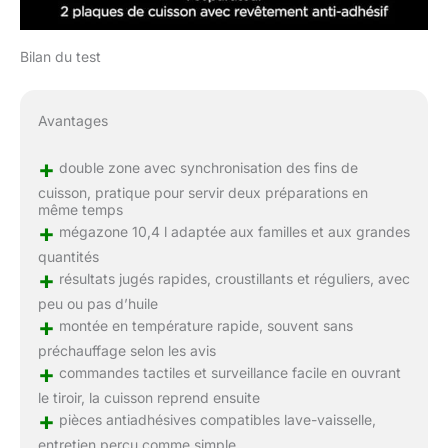
Bilan du test
Avantages
+
double zone avec synchronisation des fins de
cuisson, pratique pour servir deux préparations en
même temps
+
mégazone 10,4 l adaptée aux familles et aux grandes
quantités
+
résultats jugés rapides, croustillants et réguliers, avec
peu ou pas d’huile
+
montée en température rapide, souvent sans
préchauffage selon les avis
+
commandes tactiles et surveillance facile en ouvrant
le tiroir, la cuisson reprend ensuite
+
pièces antiadhésives compatibles lave-vaisselle,
entretien perçu comme simple