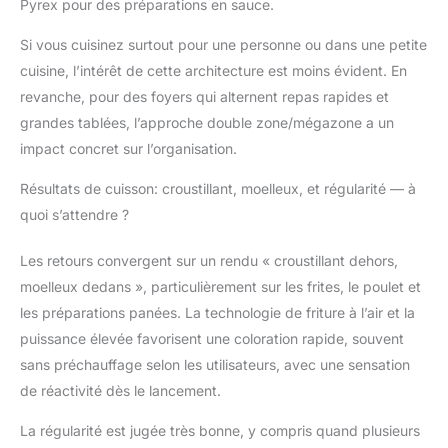
Pyrex pour des préparations en sauce.
JUSQU'À 45 %
D'ÉNERGIE EN MOINS
Si vous cuisinez surtout pour une personne ou dans une petite
QU'UN FOUR* : (*Test
cuisine, l’intérêt de cette architecture est moins évident. En
et calculs basés sur le
revanche, pour des foyers qui alternent repas rapides et
temps de cuisson
grandes tablées, l’approche double zone/mégazone a un
recommandé pour les
saucisses, en utilisant
impact concret sur l’organisation.
la fonction de friture à
l'air par rapport aux
Résultats de cuisson: croustillant, moelleux, et régularité — à
fours conventionnels)
quoi s’attendre ?
INCLUS: Ninja Foodi
Flexdrawer Air Fryer
Les retours convergent sur un rendu « croustillant dehors,
(prise EU), Tiroir
moelleux dedans », particulièrement sur les frites, le poulet et
Antiadhésif de 10.4L,
Compatible avec le
les préparations panées. La technologie de friture à l’air et la
Lave-Vaisselle,
puissance élevée favorisent une coloration rapide, souvent
Séparateur et 2x
sans préchauffage selon les utilisateurs, avec une sensation
Plaque Croustillantes,
de réactivité dès le lancement.
Guide de Recettes créé
par des Chefs.
La régularité est jugée très bonne, y compris quand plusieurs
Couleur: Noir & Cuivre