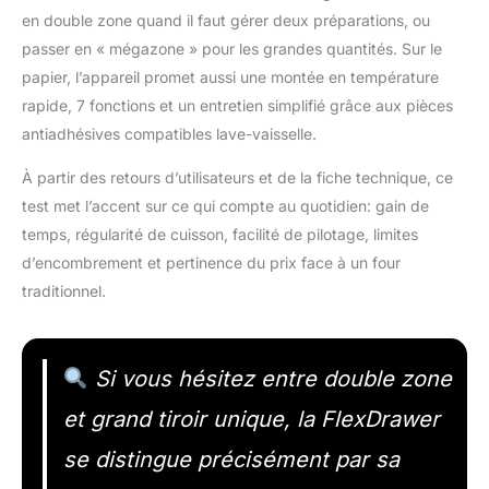
en double zone quand il faut gérer deux préparations, ou
passer en « mégazone » pour les grandes quantités. Sur le
papier, l’appareil promet aussi une montée en température
rapide, 7 fonctions et un entretien simplifié grâce aux pièces
antiadhésives compatibles lave-vaisselle.
À partir des retours d’utilisateurs et de la fiche technique, ce
test met l’accent sur ce qui compte au quotidien: gain de
temps, régularité de cuisson, facilité de pilotage, limites
d’encombrement et pertinence du prix face à un four
traditionnel.
Si vous hésitez entre double zone
et grand tiroir unique, la FlexDrawer
se distingue précisément par sa