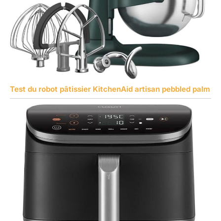
Test du robot pâtissier KitchenAid artisan pebbled palm