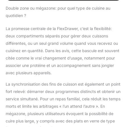
DOUBLE ZONE :
Cuisinez 2 aliments de
Double zone ou mégazone: pour quel type de cuisine au
2 manières différentes,
quotidien ?
tous les deux prets en
même temps! Peut
La promesse centrale de la FlexDrawer, c’est la flexibilité:
contenir un poulet de
deux compartiments séparés pour gérer deux cuissons
2kg ou 1,5 kg de frites
dans chaque zone de
différentes, ou un seul grand volume quand vous recevez ou
5,2L 7 FONCTIONS :
cuisinez en quantité. Dans les avis, cette bascule est souvent
Air Fry, Max Crisp,
citée comme le vrai changement d’usage, notamment pour
Rôtir, Cuire au four,
associer une protéine et un accompagnement sans jongler
Réchauffer,
Déshydrater. Cuisinez
avec plusieurs appareils.
jusqu'à 65% plus
La synchronisation des fins de cuisson est également un point
rapidement compare
aux fours à chaleur
fort relevé: démarrer deux programmes distincts et obtenir un
tournante (Testé vs
service simultané. Pour un repas familial, cela réduit les temps
des bâtonnets de
morts et limite les arbitrages « l’un attend l’autre ». En
poisson pané et des
mégazone, plusieurs utilisateurs évoquent la possibilité de
saucisses, y compris la
préchauffage) CUIRE
cuire plus large, y compris avec des plats en verre de type
EN UTILISANT