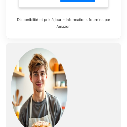
MegaZone extra-
large de 10,4 L pour
cuisiner des aliments
Disponibilité et prix à jour – informations fournies par
plus volumineux.
Amazon
Nourrit 8+ personnes
TECHNOLOGIE
DOUBLE ZONE :
Cuisinez 2 aliments
de 2 manières
différentes, tous les
deux prets en même
temps! Peut contenir
un poulet de 2kg ou
1,5 kg de frites dans
chaque zone de 5,2L
7 FONCTIONS : Air
Fry, Max Crisp, Rôtir,
Cuire au four,
Réchauffer,
Déshydrater.
Cuisinez jusqu'à