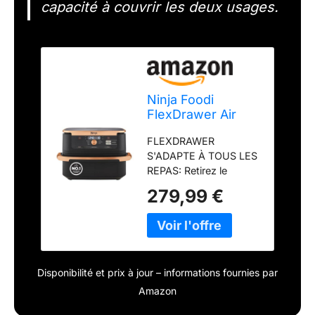
capacité à couvrir les deux usages.
Ninja Foodi
FlexDrawer Air
Fryer 2
FLEXDRAWER
Compartiments,
S'ADAPTE À TOUS LES
10,4L, 7 en 1
REPAS: Retirez le
AF500EUCP
séparateur pour
279,99 €
transformer 2 zones de
cuisson indépendantes
en 1 MegaZone extra-
large de 10,4 L pour
cuisiner des aliments
Disponibilité et prix à jour – informations fournies par
plus volumineux.
Nourrit 8+ personnes
Amazon
TECHNOLOGIE