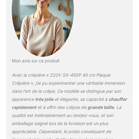
la chaleur pour des
crêpes et pancakes
toujours dorés à la
perfection. Température
précise réglable: Contrôle
simple de 50 °C à 300
°C grâce à un bouton
dédié, avec voyants de
fonctionnement pour
Mon avis sur ce produit
une utilisation sûre et
une cuisson adaptée à
Avec la crêpière « 220V SX-450P 45 cm Plaque
chaque recette. Pratique
et facile à nettoyer:
Crêpière », j’ai pu expérimenter une véritable immersion
Aucun montage :
dans l’art de la crêpe. Ce modèle se distingue par son
branchez, réglez,
apparence
très jolie
et élégante, sa capacité à
chauffer
cuisinez. Surface lisse et
rapidement
et à offrir des crêpes de
grande taille
. La
design minimaliste pour
un nettoyage facile,
qualité est indéniablement au rendez-vous, et son
simplement avec un
emballage soigné lors de la livraison est un plus
chiffon doux sec après
appréciable. Cependant, le poids conséquent de
refroidissement.