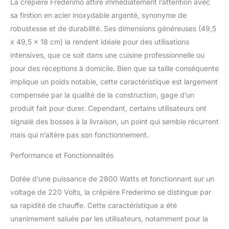
La crêpière Frederimo attire immédiatement l’attention avec
cm avec une puissance
de 3000 W : montée en
sa finition en acier inoxydable argenté, synonyme de
température éclair et
robustesse et de durabilité. Ses dimensions généreuses (49,5
répartition homogène de
x 49,5 x 18 cm) la rendent idéale pour des utilisations
la chaleur pour des
intensives, que ce soit dans une cuisine professionnelle ou
crêpes et pancakes
pour des réceptions à domicile. Bien que sa taille conséquente
toujours dorés à la
perfection. Température
implique un poids notable, cette caractéristique est largement
précise réglable: Contrôle
compensée par la qualité de la construction, gage d’un
simple de 50 °C à 300
produit fait pour durer. Cependant, certains utilisateurs ont
°C grâce à un bouton
signalé des bosses à la livraison, un point qui semble récurrent
dédié, avec voyants de
fonctionnement pour
mais qui n’altère pas son fonctionnement.
une utilisation sûre et
une cuisson adaptée à
Performance et Fonctionnalités
chaque recette. Pratique
et facile à nettoyer:
Dotée d’une puissance de 2800 Watts et fonctionnant sur un
Aucun montage :
voltage de 220 Volts, la crêpière Frederimo se distingue par
branchez, réglez,
sa rapidité de chauffe. Cette caractéristique a été
cuisinez. Surface lisse et
unanimement saluée par les utilisateurs, notamment pour la
design minimaliste pour