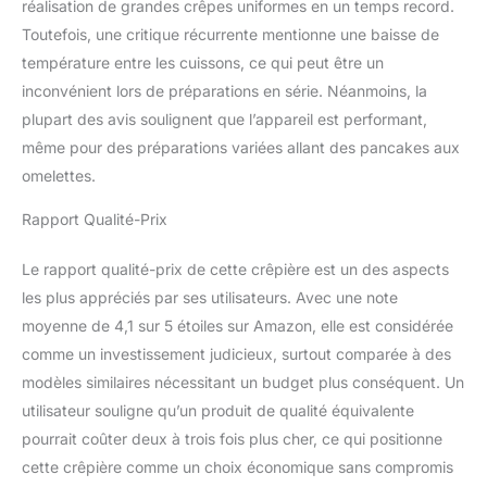
un nettoyage facile,
réalisation de grandes crêpes uniformes en un temps record.
simplement avec un
Toutefois, une critique récurrente mentionne une baisse de
chiffon doux sec après
température entre les cuissons, ce qui peut être un
refroidissement.
inconvénient lors de préparations en série. Néanmoins, la
Polyvalent et
personnalisable:
plupart des avis soulignent que l’appareil est performant,
Accessoires inclus
même pour des préparations variées allant des pancakes aux
(étaleur et spatule) pour
omelettes.
une préparation fluide.
Libre choix des
Rapport Qualité-Prix
garnitures, sucrées ou
salées, pour varier les
Le rapport qualité-prix de cette crêpière est un des aspects
plaisirs et ravir toute la
les plus appréciés par ses utilisateurs. Avec une note
famille.
moyenne de 4,1 sur 5 étoiles sur Amazon, elle est considérée
comme un investissement judicieux, surtout comparée à des
modèles similaires nécessitant un budget plus conséquent. Un
utilisateur souligne qu’un produit de qualité équivalente
pourrait coûter deux à trois fois plus cher, ce qui positionne
cette crêpière comme un choix économique sans compromis