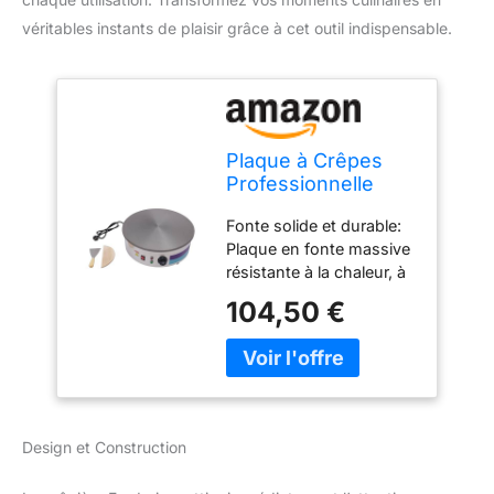
véritables instants de plaisir grâce à cet outil indispensable.
Plaque à Crêpes
Professionnelle
220V SX-450P 45
Fonte solide et durable:
cm Pour Crêpes
Plaque en fonte massive
Pancakes
résistante à la chaleur, à
Omelettes Jambon
la rouille et à la
104,50 €
déformation, conçue
pour un usage quotidien
intensif, à la maison
comme en cuisine
professionnelle.
Chauffage rapide et
Design et Construction
uniforme: Grande
surface de cuisson de 45