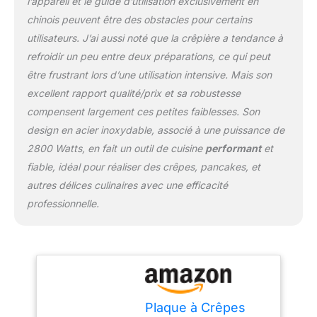
l’appareil et le guide d’utilisation exclusivement en
Polyvalent et
personnalisable:
chinois peuvent être des obstacles pour certains
Accessoires inclus
utilisateurs. J’ai aussi noté que la crêpière a tendance à
(étaleur et spatule) pour
refroidir un peu entre deux préparations, ce qui peut
une préparation fluide.
être frustrant lors d’une utilisation intensive. Mais son
Libre choix des
garnitures, sucrées ou
excellent rapport qualité/prix et sa robustesse
salées, pour varier les
compensent largement ces petites faiblesses. Son
plaisirs et ravir toute la
design en acier inoxydable, associé à une puissance de
famille.
2800 Watts, en fait un outil de cuisine
performant
et
fiable, idéal pour réaliser des crêpes, pancakes, et
autres délices culinaires avec une efficacité
professionnelle.
Plaque à Crêpes