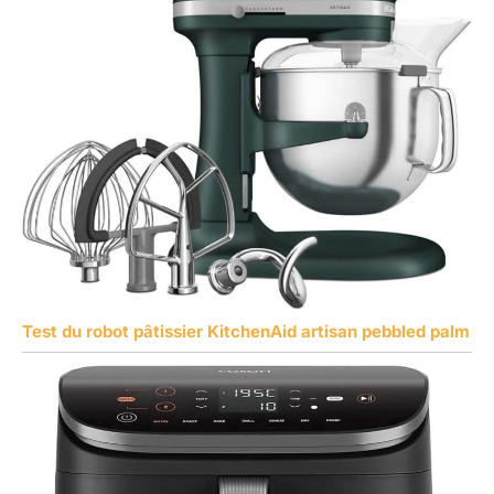
Test du robot pâtissier KitchenAid artisan pebbled palm