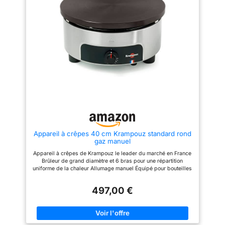
lave-vaisselle. Crêpe et crêpe:
bol entièrement en acier
inoxydable. Il présente des
avantages d’aspect attrayant,
de nouvelle structure, de petit
volume, de poids léger,
d’opération commode et de
chauffage rapide et uniforme.
Accessoires pratiques: crêpes
sucrés et galettes salées
peuvent être facilement
préparés et retournées avec la
spatule de crêpe en bois inclus
la machine à crêpe a un
interrupteur marche/arrêt pour
une expérience de cuisson en
toute sécurité. APPLICATION:
Appareil à crêpes 40 cm Krampouz standard rond
grand compagnon pour des
gaz manuel
restaurants, des snack-bars,
des cafés, etc. Convient pour
Appareil à crêpes de Krampouz le leader du marché en France
l’usage à la maison, les
Brûleur de grand diamètre et 6 bras pour une répartition
rassemblements de famille et
uniforme de la chaleur Allumage manuel Équipé pour bouteilles
les fêtes à la maison. Un
de gaz butane/propane et compatible avec le gaz naturel
contrôle précis de la
Régulation manuelle en toute sécurité en cas de panne de
température vous permet de
497,00 €
flamme Appareil de restauration pour une utilisation intensive
cuisiner des crêpes parfaites et
délicieuses pour vos invités,
votre famille et vos amis.