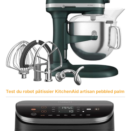
Test du robot pâtissier KitchenAid artisan pebbled palm