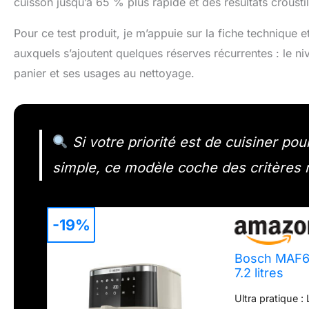
cuisson jusqu’à 65 % plus rapide et des résultats croust
Pour ce test produit, je m’appuie sur la fiche technique 
auxquels s’ajoutent quelques réserves récurrentes : le ni
panier et ses usages au nettoyage.
Si votre priorité est de cuisiner po
simple, ce modèle coche des critères 
-19%
Bosch MAF671
7.2 litres
Ultra pratique :