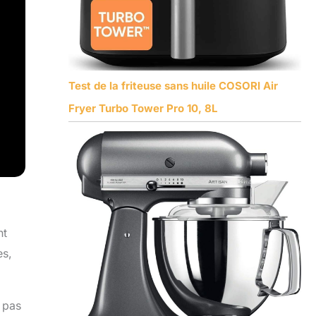
Test de la friteuse sans huile COSORI Air
Fryer Turbo Tower Pro 10, 8L
nt
es,
 pas