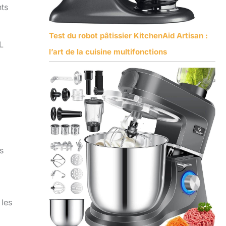
nts
Test du robot pâtissier KitchenAid Artisan :
L
l’art de la cuisine multifonctions
s
 les