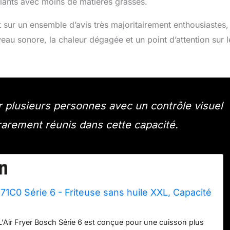
illants avec moins de matières grasses.
et sur un ensemble d’avis très majoritairement enthousiastes,
veau sonore, la chaleur dégagée et un point d’attention sur l
ur plusieurs personnes avec un contrôle visuel
rarement réunis dans cette capacité.
C0 Série 6 - Friteuse sans huile XXL, Capacité
 L'Air Fryer Bosch Série 6 est conçue pour une cuisson plus