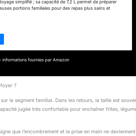
toyage simplifié ; sa capacité de 7,2 L permet de préparer
euses portions familiales pour des repas plus sains et
on plus rapide : Les air fryers Bosch éliminent l'étape de
ous permettant de cuisiner jusqu'à 65 % plus vite* tout en
qu'à 70 % d’énergie*, grâce à la technologie de la cuisson
es repas plus savoureux : Des frites au poulet, obtenez un
eptionnel à chaque bouchée tout en surveillant facilement la
a vitre et l'éclairage intérieur du air fryer Série 6 Une
s saine : avec le Série 6, cuisinez avec jusqu'à 95 % moins
en préservant pleinement la saveur de vos plats préférés ;
r – informations fournies par Amazon
infinité de repas plus sains, sans compromis Contenu de la
ryer Bosch Série 6 (beige satiné), 1 x panier de 7,2 L
ve-vaisselle, 1 x grille compatible lave-vaisselle
 foyer ?
ur le segment familial. Dans les retours, la taille est souve
apacité jugée très confortable pour enchaîner frites, légum
 signe que l’encombrement et la prise en main ne deviennent