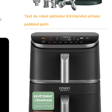
Test du robot pâtissier KitchenAid artisan
e
pebbled palm