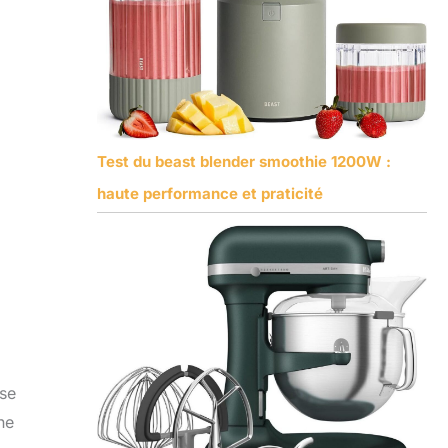
Test du beast blender smoothie 1200W :
haute performance et praticité
ise
ne