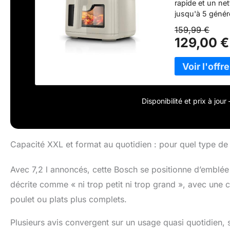
rapide et un net
jusqu'à 5 génér
gourmands Cuiss
159,99 €
préchauffage, v
129,00 €
économisant jus
par air pulsé D
croustillant exc
cuisson grâce à l
alimentation plu
d'huile**, tout 
Disponibilité et prix à jou
profitez d'une 
boîte : 1 x Air F
compatible au la
Capacité XXL et format au quotidien : pour quel type de
Avec 7,2 l annoncés, cette Bosch se positionne d’emblée s
décrite comme « ni trop petit ni trop grand », avec une c
poulet ou plats plus complets.
Plusieurs avis convergent sur un usage quasi quotidien,