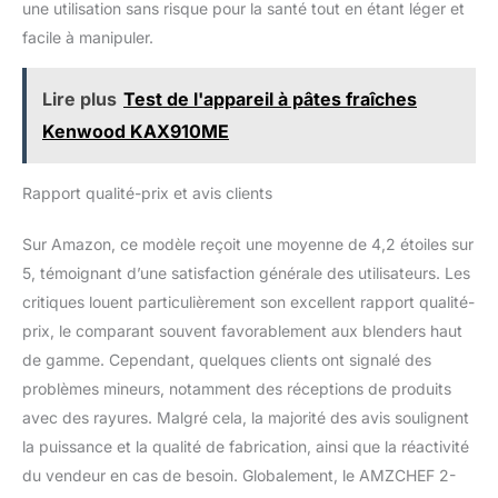
une utilisation sans risque pour la santé tout en étant léger et
placée directement sur le
corps principal, adaptée
facile à manipuler.
pour mixer des fruits et
légumes plus tendres.
Lire plus
Test de l'appareil à pâtes fraîches
【Panneau de
Kenwood KAX910ME
commande intelligent】-
Ce blender professionnel
est conçu avec un
Rapport qualité-prix et avis clients
panneau de commande
à écran tactile. Le mixeur
Sur Amazon, ce modèle reçoit une moyenne de 4,2 étoiles sur
blender dispose de 4
programmes préréglés
5, témoignant d’une satisfaction générale des utilisateurs. Les
combinés à un mode
critiques louent particulièrement son excellent rapport qualité-
pulse et de pause
prix, le comparant souvent favorablement aux blenders haut
chronométré pour que
de gamme. Cependant, quelques clients ont signalé des
les aliments soient mixés
et mélangés
problèmes mineurs, notamment des réceptions de produits
parfaitement. Le mixeur
avec des rayures. Malgré cela, la majorité des avis soulignent
smoothie dispose de 3
la puissance et la qualité de fabrication, ainsi que la réactivité
niveaux de vitesse et
du vendeur en cas de besoin. Globalement, le AMZCHEF 2-
d'une fonction pulse