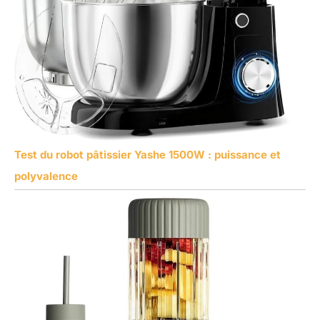
Test du robot pâtissier Yashe 1500W : puissance et
polyvalence