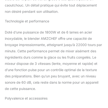
blender smoothie stop
caoutchouc. Un détail pratique qui évite tout déplacement
working as soon as the
container leaves the
non désiré pendant son utilisation.
main body.
Technologie et performance
【Technologie de
broyage】- ① La paroi
intérieure du récipient de
Doté d’une puissance de 1800W et de 6 lames en acier
1,85 L n'est pas ronde et
inoxydable, le blender AMZCHEF offre une capacité de
lisse, mais en forme de
broyage impressionnante, atteignant jusqu’à 22000 tours par
colline, ce qui augmente
minute. Cette performance permet de mixer aisément des
largement la résistance
aux aliments. ② Le
ingrédients durs comme la glace ou les fruits congelés. Le
blender est équipé de 6
mixeur dispose de 3 vitesses (lente, moyenne et rapide) et
lames tranchantes en
d’une fonction pulse pour un contrôle optimal de la texture
acier inoxydable pour un
des préparations. Bien qu’un peu bruyant, avec un niveau
assemblage 3D, et le
vortex généré a
sonore de 60 dB, cela reste dans la norme pour un appareil
l'utilisation permet de
de cette puissance.
bien mélanger les
aliments. ③ Le moteur de
Polyvalence et accessoires
1800 watts lui confère
une forte puissance de