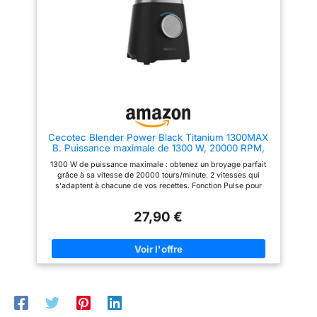
grâce aux 3 vitesses avec
personnalisées inspirantes à
broyés.
【Deux
fonction Pulse, lames
votre goût à suivre étape par
méthodes de mixage】-
détachables pour un nettoyage
étape CONTENU DE LA BOITE :
Vous pouvez choisir
optimal, et pièces lavables au
Blender, pichet en plastique
lave-vaisselle 3 VITESSE ET
lavable au lave-vaisselle,
d'utiliser un grand
FONCTION PULSE : Prenez le
gourde nomade
récipient ou une petite
contrôle grâce aux 3 vitesses et
à la fonction Pulse, qui vous
bouteille de voyage selon
permettent de choisir la vitesse
vos envies. ① La grande
de mixage idéale pour les
bouteille de 1,85 litre est
ingrédients durs et mous
adaptée à la préparation
Cecotec Blender Power Black Titanium 1300MAX
d'aliments pour plusieurs
B. Puissance maximale de 1300 W, 20000 RPM,
Lames en titane à 4 feuilles, Carafe de 1,5 L, 2
personnes afin de
1300 W de puissance maximale : obtenez un broyage parfait
vitesses, Fonction Pulse, Broie la glace
répondre aux besoins de
grâce à sa vitesse de 20000 tours/minute. 2 vitesses qui
facilement, Noir
s'adaptent à chacune de vos recettes. Fonction Pulse pour
toute la famille. ② La
broyer et pulvériser à la vitesse maximale même les aliments
bouteille de voyage de
les plus durs. Bol de grande capacité : profitez des mélanges
27,90 €
pour toute la famille grâce à sa capacité d’1,5 L. Lame avec 4
600 ml est équipée d'une
feuilles en titane pour broyer même les aliments les plus durs.
petite tête de broyage à
Pilez la glace en appuyant sur un bouton.
4 lames qui peut être
placée directement sur le
corps principal, adaptée
pour mixer des fruits et
légumes plus tendres.