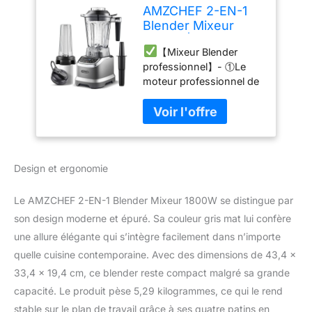
AMZCHEF 2-EN-1
Blender Mixeur
1800W | Blender
【Mixeur Blender
Professionnel 1,85L
professionnel】- ①Le
et Mini Mixeur
moteur professionnel de
Smoothie 600ml |
2000 W permet au
Blender Mixeur
blender d'être puissant.
Puissant avec Pro-
②Les récipients en
Blend 6 Lames
plastique sans BAP sont
22000 Tr/Min
sans danger pour la
Design et ergonomie
santé. ③L'ouverture au
bas de l'élément principal
facilite le refroidissement
Le AMZCHEF 2-EN-1 Blender Mixeur 1800W se distingue par
et prolonge la durée de
son design moderne et épuré. Sa couleur gris mat lui confère
vie du Mixer. ④Les pieds
une allure élégante qui s’intègre facilement dans n’importe
ont des coussinets en
quelle cuisine contemporaine. Avec des dimensions de 43,4 x
silicone pour aider à
augmenter la friction et
33,4 x 19,4 cm, ce blender reste compact malgré sa grande
réduire le bruit. ⑤A
capacité. Le produit pèse 5,29 kilogrammes, ce qui le rend
safety feature makes the
stable sur le plan de travail grâce à ses quatre patins en