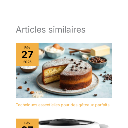
【Panneau de
commande intelligent】-
Ce blender professionnel
est conçu avec un
Articles similaires
panneau de commande
à écran tactile. Le mixeur
blender dispose de 4
programmes préréglés
Fév
combinés à un mode
27
pulse et de pause
2025
chronométré pour que
les aliments soient mixés
et mélangés
parfaitement. Le mixeur
smoothie dispose de 3
niveaux de vitesse et
d'une fonction pulse
Techniques essentielles pour des gâteaux parfaits
manuelle pour répondre
à vos différents besoins
de broyage. Il y a un
affichage de l'heure pour
Fév