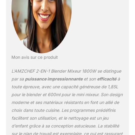
augmenter la friction et
réduire le bruit. ⑤A
safety feature makes the
blender smoothie stop
working as soon as the
container leaves the
main body.
【Technologie de
broyage】- ① La paroi
Mon avis sur ce produit
intérieure du récipient de
1,85 L n'est pas ronde et
L’AMZCHEF 2-EN-1 Blender Mixeur 1800W se distingue
lisse, mais en forme de
par sa
puissance impressionnante
et son
efficacité
à
colline, ce qui augmente
toute épreuve, avec une capacité généreuse de 1,85L
largement la résistance
pour le blender et 600ml pour le mini mixeur. Son design
aux aliments. ② Le
blender est équipé de 6
moderne et ses matériaux résistants en font un allié de
lames tranchantes en
choix dans toute cuisine. Les programmes prédéfinis
acier inoxydable pour un
facilitent son utilisation, et le nettoyage est un jeu
assemblage 3D, et le
d’enfant grâce à sa conception astucieuse. La stabilité
vortex généré a
l'utilisation permet de
sur le plan de travail est exemplaire, ce qui est rassurant