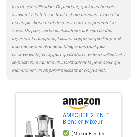
bien mélanger les
lors de son utilisation. Cependant, quelques bémols
aliments. ③ Le moteur de
s’invitent à la fête : le bruit est modérément élevé et le
1800 watts lui confère
bol en plastique peut décevoir ceux qui préfèrent le
une forte puissance de
22 000 tours par minute,
verre. De plus, certains utilisateurs ont signalé des
de sorte que les
rayures à la réception, laissant supposer que l’appareil
ingrédients ne peuvent
pourrait ne pas être neuf. Malgré ces quelques
sortir, ils sont tous
inconvénients, le rapport qualité/prix reste excellent, et il
broyés.
【Deux
méthodes de mixage】-
se positionne comme un incontournable pour ceux qui
Vous pouvez choisir
recherchent un appareil puissant et polyvalent.
d'utiliser un grand
récipient ou une petite
bouteille de voyage selon
vos envies. ① La grande
bouteille de 1,85 litre est
adaptée à la préparation
d'aliments pour plusieurs
AMZCHEF 2-EN-1
personnes afin de
Blender Mixeur
répondre aux besoins de
1800W | Blender
toute la famille. ② La
【Mixeur Blender
Professionnel 1,85L