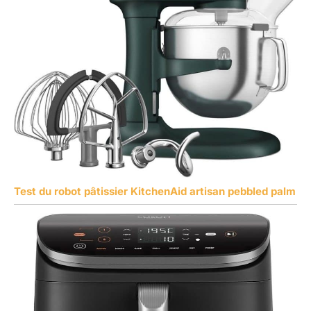
Test du robot pâtissier KitchenAid artisan pebbled palm