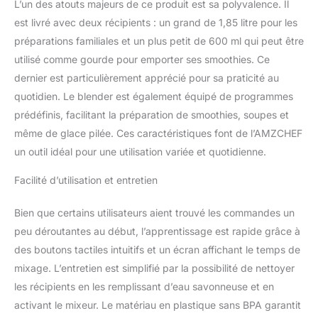
L’un des atouts majeurs de ce produit est sa polyvalence. Il
22 000 tours par minute,
est livré avec deux récipients : un grand de 1,85 litre pour les
de sorte que les
préparations familiales et un plus petit de 600 ml qui peut être
ingrédients ne peuvent
sortir, ils sont tous
utilisé comme gourde pour emporter ses smoothies. Ce
broyés.
【Deux
dernier est particulièrement apprécié pour sa praticité au
méthodes de mixage】-
quotidien. Le blender est également équipé de programmes
Vous pouvez choisir
prédéfinis, facilitant la préparation de smoothies, soupes et
d'utiliser un grand
récipient ou une petite
même de glace pilée. Ces caractéristiques font de l’AMZCHEF
bouteille de voyage selon
un outil idéal pour une utilisation variée et quotidienne.
vos envies. ① La grande
bouteille de 1,85 litre est
Facilité d’utilisation et entretien
adaptée à la préparation
d'aliments pour plusieurs
Bien que certains utilisateurs aient trouvé les commandes un
personnes afin de
peu déroutantes au début, l’apprentissage est rapide grâce à
répondre aux besoins de
des boutons tactiles intuitifs et un écran affichant le temps de
toute la famille. ② La
bouteille de voyage de
mixage. L’entretien est simplifié par la possibilité de nettoyer
600 ml est équipée d'une
les récipients en les remplissant d’eau savonneuse et en
petite tête de broyage à
activant le mixeur. Le matériau en plastique sans BPA garantit
4 lames qui peut être