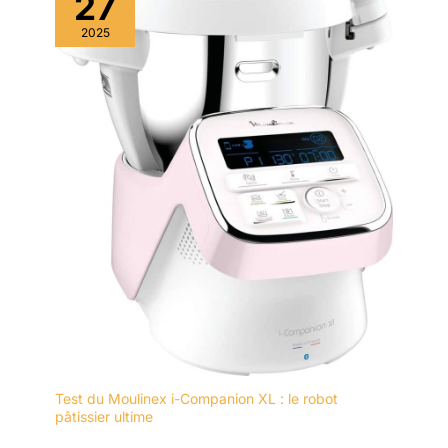
27
vous aider à saisir l'heure
avec précision.
【Ce
2025
que vous aurez】- Corps
principal du blender × 1,
récipient de 1,85 L (avec
couvercle et bouchon de
couvercle) × 1, bouteille
de voyage de 600 ml × 1,
petite tête de mixage
avec lame × 1, tampon
(tige d'agitation) × 1, livre
de Recette en anglais × 1,
brosse de nettoyage × 1.
Test du Moulinex i-Companion XL : le robot
pâtissier ultime