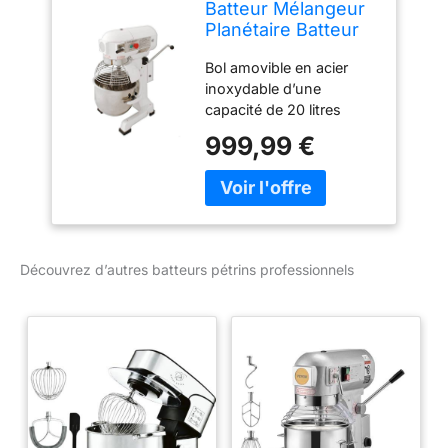
Batteur Mélangeur
Planétaire Batteur
Pétrin
Bol amovible en acier
Professionnel de 20
inoxydable d’une
Litres
capacité de 20 litres
Puissance : 550 Watts 3
999,99 €
vitesses ajustables pour
différents niveau de
mélanges 3 accessoires
inclus (crochet pétrisseur
– Batteur – Fouet)
Grattoir à pâte offert
Découvrez d’autres batteurs pétrins professionnels