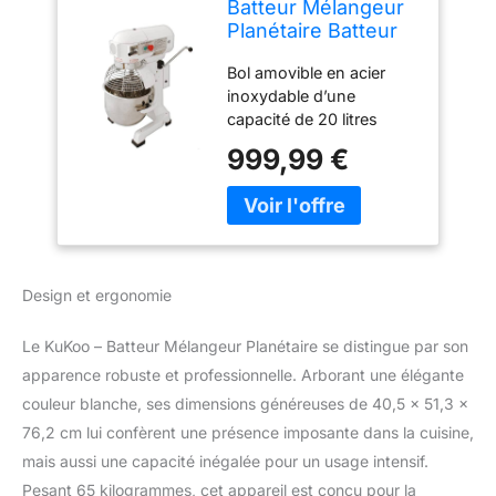
Batteur Mélangeur
Planétaire Batteur
Pétrin
Bol amovible en acier
Professionnel de 20
inoxydable d’une
Litres
capacité de 20 litres
Puissance : 550 Watts 3
999,99 €
vitesses ajustables pour
différents niveau de
mélanges 3 accessoires
inclus (crochet pétrisseur
– Batteur – Fouet)
Grattoir à pâte offert
Design et ergonomie
Le KuKoo – Batteur Mélangeur Planétaire se distingue par son
apparence robuste et professionnelle. Arborant une élégante
couleur blanche, ses dimensions généreuses de 40,5 x 51,3 x
76,2 cm lui confèrent une présence imposante dans la cuisine,
mais aussi une capacité inégalée pour un usage intensif.
Pesant 65 kilogrammes, cet appareil est conçu pour la