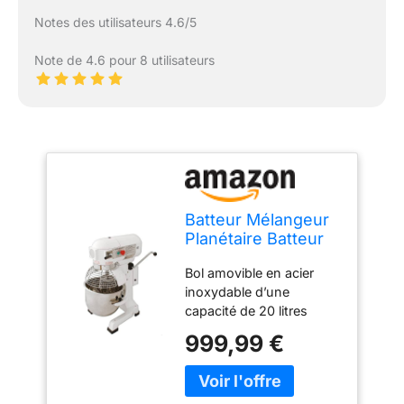
Notes des utilisateurs 4.6/5
Note de 4.6 pour 8 utilisateurs
Batteur Mélangeur
Planétaire Batteur
Pétrin
Bol amovible en acier
Professionnel de 20
inoxydable d’une
Litres
capacité de 20 litres
Puissance : 550 Watts 3
999,99 €
vitesses ajustables pour
différents niveau de
mélanges 3 accessoires