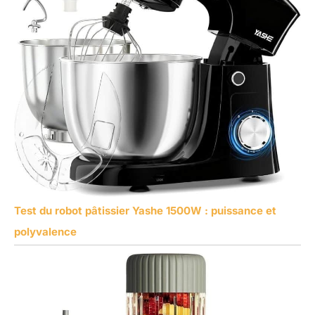
Test du robot pâtissier Yashe 1500W : puissance et
polyvalence