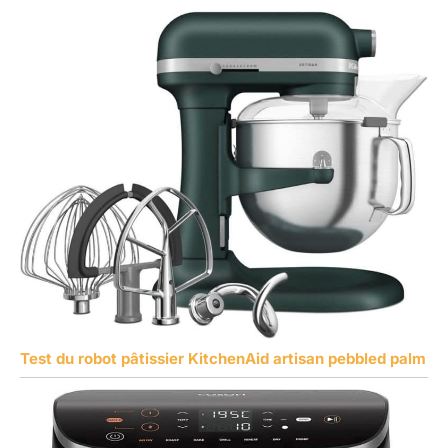
Test du robot pâtissier KitchenAid artisan pebbled palm